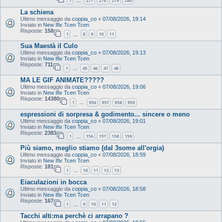
1
277
278
279
280
…
La schiena
Ultimo messaggio da
coppia_co
«
07/08/2026, 19:14
Inviato in
New Ifix Tcen Tcen
Risposte:
158
1
8
9
10
11
…
Sua Maestà il Culo
Ultimo messaggio da
coppia_co
«
07/08/2026, 19:13
Inviato in
New Ifix Tcen Tcen
Risposte:
711
1
45
46
47
48
…
MA LE GIF ANIMATE?????
Ultimo messaggio da
coppia_co
«
07/08/2026, 19:06
Inviato in
New Ifix Tcen Tcen
Risposte:
14380
1
956
957
958
959
…
espressioni di sorpresa & godimento... sincere o meno
Ultimo messaggio da
coppia_co
«
07/08/2026, 19:01
Inviato in
New Ifix Tcen Tcen
Risposte:
2383
1
156
157
158
159
…
Più siamo, meglio stiamo (dal 3some all'orgia)
Ultimo messaggio da
coppia_co
«
07/08/2026, 18:59
Inviato in
New Ifix Tcen Tcen
Risposte:
181
1
10
11
12
13
…
Eiaculazioni in bocca
Ultimo messaggio da
coppia_co
«
07/08/2026, 18:58
Inviato in
New Ifix Tcen Tcen
Risposte:
167
1
9
10
11
12
…
Tacchi alti:ma perchè ci arrapano ?