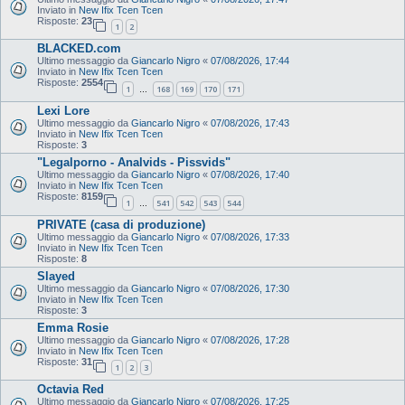
Inviato in
New Ifix Tcen Tcen
Risposte:
23
1
2
BLACKED.com
Ultimo messaggio da
Giancarlo Nigro
«
07/08/2026, 17:44
Inviato in
New Ifix Tcen Tcen
Risposte:
2554
1
168
169
170
171
…
Lexi Lore
Ultimo messaggio da
Giancarlo Nigro
«
07/08/2026, 17:43
Inviato in
New Ifix Tcen Tcen
Risposte:
3
"Legalporno - Analvids - Pissvids"
Ultimo messaggio da
Giancarlo Nigro
«
07/08/2026, 17:40
Inviato in
New Ifix Tcen Tcen
Risposte:
8159
1
541
542
543
544
…
PRIVATE (casa di produzione)
Ultimo messaggio da
Giancarlo Nigro
«
07/08/2026, 17:33
Inviato in
New Ifix Tcen Tcen
Risposte:
8
Slayed
Ultimo messaggio da
Giancarlo Nigro
«
07/08/2026, 17:30
Inviato in
New Ifix Tcen Tcen
Risposte:
3
Emma Rosie
Ultimo messaggio da
Giancarlo Nigro
«
07/08/2026, 17:28
Inviato in
New Ifix Tcen Tcen
Risposte:
31
1
2
3
Octavia Red
Ultimo messaggio da
Giancarlo Nigro
«
07/08/2026, 17:25