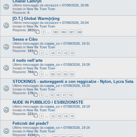
Chanel Camryn
Ultimo messaggio da
cicciuzzo
«
07/08/2026, 20:06
Inviato in
New Ifix Tcen Tcen
Risposte:
6
[O.T.] Global Warm(n)ing
Ultimo messaggio da
cicciuzzo
«
07/08/2026, 20:04
Inviato in
New Ifix Tcen Tcen
Risposte:
2815
1
185
186
187
188
…
Sesso e Cibo
Ultimo messaggio da
coppia_co
«
07/08/2026, 19:31
Inviato in
New Ifix Tcen Tcen
Risposte:
193
1
10
11
12
13
…
il nudo nell’arte
Ultimo messaggio da
coppia_co
«
07/08/2026, 19:28
Inviato in
New Ifix Tcen Tcen
Risposte:
784
1
50
51
52
53
…
STOCKINGS - autoreggenti o con reggicalze - Nylon, Lycra Seta
Ultimo messaggio da
coppia_co
«
07/08/2026, 19:20
Inviato in
New Ifix Tcen Tcen
Risposte:
178
1
9
10
11
12
…
NUDE IN PUBBLICO / ESIBIZIONISTE
Ultimo messaggio da
coppia_co
«
07/08/2026, 19:18
Inviato in
New Ifix Tcen Tcen
Risposte:
223
1
12
13
14
15
…
Feticisti del piede?
Ultimo messaggio da
coppia_co
«
07/08/2026, 19:16
Inviato in
New Ifix Tcen Tcen
Risposte:
4194