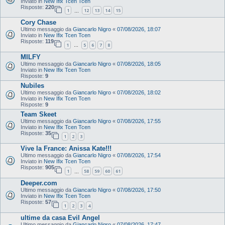
Inviato in
New Ifix Tcen Tcen
Risposte:
220
1
12
13
14
15
…
Cory Chase
Ultimo messaggio da
Giancarlo Nigro
«
07/08/2026, 18:07
Inviato in
New Ifix Tcen Tcen
Risposte:
119
1
5
6
7
8
…
MILFY
Ultimo messaggio da
Giancarlo Nigro
«
07/08/2026, 18:05
Inviato in
New Ifix Tcen Tcen
Risposte:
9
Nubiles
Ultimo messaggio da
Giancarlo Nigro
«
07/08/2026, 18:02
Inviato in
New Ifix Tcen Tcen
Risposte:
9
Team Skeet
Ultimo messaggio da
Giancarlo Nigro
«
07/08/2026, 17:55
Inviato in
New Ifix Tcen Tcen
Risposte:
35
1
2
3
Vive la France: Anissa Kate!!!
Ultimo messaggio da
Giancarlo Nigro
«
07/08/2026, 17:54
Inviato in
New Ifix Tcen Tcen
Risposte:
905
1
58
59
60
61
…
Deeper.com
Ultimo messaggio da
Giancarlo Nigro
«
07/08/2026, 17:50
Inviato in
New Ifix Tcen Tcen
Risposte:
57
1
2
3
4
ultime da casa Evil Angel
Ultimo messaggio da
Giancarlo Nigro
«
07/08/2026, 17:47