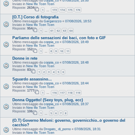
Ultimo messaggio da
coppia_co
«
07/08/2026, 18:55
Inviato in
New Ifix Tcen Tcen
Risposte:
2634
1
173
174
175
176
…
[O.T.] Corso di fotografia
Ultimo messaggio da
Gargarozzo
«
07/08/2026, 18:53
Inviato in
New Ifix Tcen Tcen
Risposte:
954
1
61
62
63
64
…
Parliamo delle sensazioni dei baci, con foto e GIF
Ultimo messaggio da
coppia_co
«
07/08/2026, 18:49
Inviato in
New Ifix Tcen Tcen
Risposte:
152
1
8
9
10
11
…
Donne in rete
Ultimo messaggio da
coppia_co
«
07/08/2026, 18:48
Inviato in
New Ifix Tcen Tcen
Risposte:
83
1
2
3
4
5
6
Sguardo assassino...
Ultimo messaggio da
coppia_co
«
07/08/2026, 18:44
Inviato in
New Ifix Tcen Tcen
Risposte:
1777
1
116
117
118
119
…
Donna Oggetto! (Sexy toys, plug, ecc)
Ultimo messaggio da
coppia_co
«
07/08/2026, 18:37
Inviato in
New Ifix Tcen Tcen
Risposte:
106
1
5
6
7
8
…
(O.T) Governo Meloni: governo, governicchio..o governo del
cacchio?
Ultimo messaggio da
Drogato_ di_porno
«
07/08/2026, 18:31
Inviato in
New Ifix Tcen Tcen