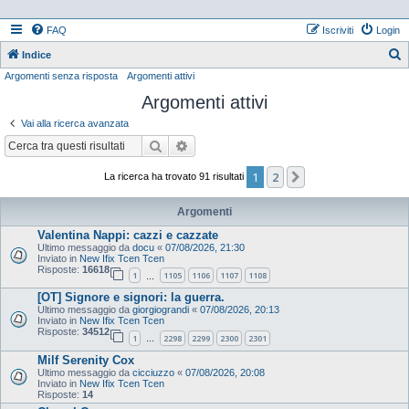
FAQ
Iscriviti
Login
Indice
Argomenti senza risposta
Argomenti attivi
e
Argomenti attivi
r
c
Vai alla ricerca avanzata
a
Cerca
Ricerca avanzata
1
2
Prossimo
La ricerca ha trovato 91 risultati
Argomenti
Valentina Nappi: cazzi e cazzate
Ultimo messaggio da
docu
«
07/08/2026, 21:30
Inviato in
New Ifix Tcen Tcen
Risposte:
16618
1
1105
1106
1107
1108
…
[OT] Signore e signori: la guerra.
Ultimo messaggio da
giorgiograndi
«
07/08/2026, 20:13
Inviato in
New Ifix Tcen Tcen
Risposte:
34512
1
2298
2299
2300
2301
…
Milf Serenity Cox
Ultimo messaggio da
cicciuzzo
«
07/08/2026, 20:08
Inviato in
New Ifix Tcen Tcen
Risposte:
14