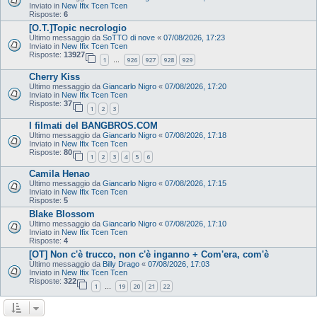
Inviato in
New Ifix Tcen Tcen
Risposte:
6
[O.T.]Topic necrologio
Ultimo messaggio da
SoTTO di nove
«
07/08/2026, 17:23
Inviato in
New Ifix Tcen Tcen
Risposte:
13927
1
926
927
928
929
…
Cherry Kiss
Ultimo messaggio da
Giancarlo Nigro
«
07/08/2026, 17:20
Inviato in
New Ifix Tcen Tcen
Risposte:
37
1
2
3
I filmati del BANGBROS.COM
Ultimo messaggio da
Giancarlo Nigro
«
07/08/2026, 17:18
Inviato in
New Ifix Tcen Tcen
Risposte:
80
1
2
3
4
5
6
Camila Henao
Ultimo messaggio da
Giancarlo Nigro
«
07/08/2026, 17:15
Inviato in
New Ifix Tcen Tcen
Risposte:
5
Blake Blossom
Ultimo messaggio da
Giancarlo Nigro
«
07/08/2026, 17:10
Inviato in
New Ifix Tcen Tcen
Risposte:
4
[OT] Non c'è trucco, non c'è inganno + Com'era, com'è
Ultimo messaggio da
Billy Drago
«
07/08/2026, 17:03
Inviato in
New Ifix Tcen Tcen
Risposte:
322
1
19
20
21
22
…