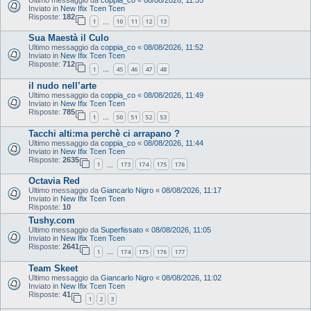
Inviato in
New Ifix Tcen Tcen
Risposte:
182
1
10
11
12
13
…
Sua Maestà il Culo
Ultimo messaggio da
coppia_co
«
08/08/2026, 11:52
Inviato in
New Ifix Tcen Tcen
Risposte:
712
1
45
46
47
48
…
il nudo nell’arte
Ultimo messaggio da
coppia_co
«
08/08/2026, 11:49
Inviato in
New Ifix Tcen Tcen
Risposte:
785
1
50
51
52
53
…
Tacchi alti:ma perchè ci arrapano ?
Ultimo messaggio da
coppia_co
«
08/08/2026, 11:44
Inviato in
New Ifix Tcen Tcen
Risposte:
2635
1
173
174
175
176
…
Octavia Red
Ultimo messaggio da
Giancarlo Nigro
«
08/08/2026, 11:17
Inviato in
New Ifix Tcen Tcen
Risposte:
10
Tushy.com
Ultimo messaggio da
Superfissato
«
08/08/2026, 11:05
Inviato in
New Ifix Tcen Tcen
Risposte:
2641
1
174
175
176
177
…
Team Skeet
Ultimo messaggio da
Giancarlo Nigro
«
08/08/2026, 11:02
Inviato in
New Ifix Tcen Tcen
Risposte:
41
1
2
3