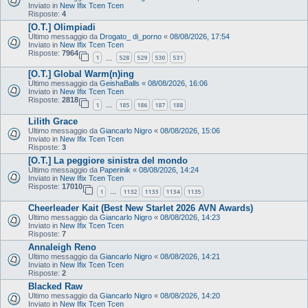
Inviato in
New Ifix Tcen Tcen
Risposte:
4
[O.T.] Olimpiadi
Ultimo messaggio da
Drogato_ di_porno
«
08/08/2026, 17:54
Inviato in
New Ifix Tcen Tcen
Risposte:
7964
1
528
529
530
531
…
[O.T.] Global Warm(n)ing
Ultimo messaggio da
GeishaBalls
«
08/08/2026, 16:06
Inviato in
New Ifix Tcen Tcen
Risposte:
2818
1
185
186
187
188
…
Lilith Grace
Ultimo messaggio da
Giancarlo Nigro
«
08/08/2026, 15:06
Inviato in
New Ifix Tcen Tcen
Risposte:
3
[O.T.] La peggiore sinistra del mondo
Ultimo messaggio da
Paperinik
«
08/08/2026, 14:24
Inviato in
New Ifix Tcen Tcen
Risposte:
17010
1
1132
1133
1134
1135
…
Cheerleader Kait (Best New Starlet 2026 AVN Awards)
Ultimo messaggio da
Giancarlo Nigro
«
08/08/2026, 14:23
Inviato in
New Ifix Tcen Tcen
Risposte:
7
Annaleigh Reno
Ultimo messaggio da
Giancarlo Nigro
«
08/08/2026, 14:21
Inviato in
New Ifix Tcen Tcen
Risposte:
2
Blacked Raw
Ultimo messaggio da
Giancarlo Nigro
«
08/08/2026, 14:20
Inviato in
New Ifix Tcen Tcen