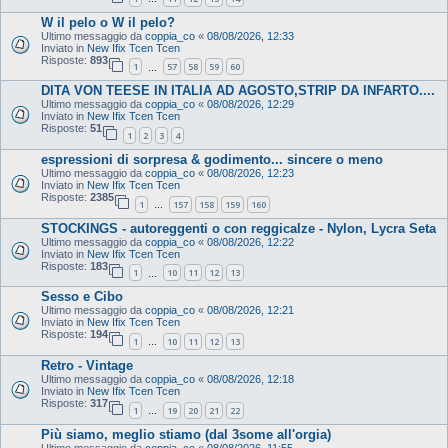
W il pelo o W il pelo?
Ultimo messaggio da
coppia_co
«
08/08/2026, 12:33
Inviato in
New Ifix Tcen Tcen
Risposte:
893
1
57
58
59
60
…
DITA VON TEESE IN ITALIA AD AGOSTO,STRIP DA INFARTO....
Ultimo messaggio da
coppia_co
«
08/08/2026, 12:29
Inviato in
New Ifix Tcen Tcen
Risposte:
51
1
2
3
4
espressioni di sorpresa & godimento... sincere o meno
Ultimo messaggio da
coppia_co
«
08/08/2026, 12:23
Inviato in
New Ifix Tcen Tcen
Risposte:
2385
1
157
158
159
160
…
STOCKINGS - autoreggenti o con reggicalze - Nylon, Lycra Seta
Ultimo messaggio da
coppia_co
«
08/08/2026, 12:22
Inviato in
New Ifix Tcen Tcen
Risposte:
183
1
10
11
12
13
…
Sesso e Cibo
Ultimo messaggio da
coppia_co
«
08/08/2026, 12:21
Inviato in
New Ifix Tcen Tcen
Risposte:
194
1
10
11
12
13
…
Retro - Vintage
Ultimo messaggio da
coppia_co
«
08/08/2026, 12:18
Inviato in
New Ifix Tcen Tcen
Risposte:
317
1
19
20
21
22
…
Più siamo, meglio stiamo (dal 3some all'orgia)
Ultimo messaggio da
coppia_co
«
08/08/2026, 11:55