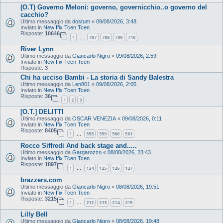
(O.T) Governo Meloni: governo, governicchio..o governo del
cacchio?
Ultimo messaggio da
dostum
«
09/08/2026, 3:48
Inviato in
New Ifix Tcen Tcen
Risposte:
10646
1
707
708
709
710
…
River Lynn
Ultimo messaggio da
Giancarlo Nigro
«
09/08/2026, 2:59
Inviato in
New Ifix Tcen Tcen
Risposte:
3
Chi ha ucciso Bambi - La storia di Sandy Balestra
Ultimo messaggio da
Len801
«
09/08/2026, 2:05
Inviato in
New Ifix Tcen Tcen
Risposte:
36
1
2
3
[O.T.] DELITTI
Ultimo messaggio da
OSCAR VENEZIA
«
09/08/2026, 0:11
Inviato in
New Ifix Tcen Tcen
Risposte:
8405
1
558
559
560
561
…
Rocco Siffredi And back stage and.....
Ultimo messaggio da
Gargarozzo
«
08/08/2026, 23:43
Inviato in
New Ifix Tcen Tcen
Risposte:
1897
1
124
125
126
127
…
brazzers.com
Ultimo messaggio da
Giancarlo Nigro
«
08/08/2026, 19:51
Inviato in
New Ifix Tcen Tcen
Risposte:
3215
1
212
213
214
215
…
Lilly Bell
Ultimo messaggio da
Giancarlo Nigro
«
08/08/2026, 19:48