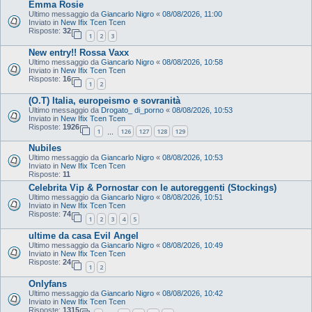
Emma Rosie
Ultimo messaggio da
Giancarlo Nigro
«
08/08/2026, 11:00
Inviato in
New Ifix Tcen Tcen
Risposte:
32
1
2
3
New entry!! Rossa Vaxx
Ultimo messaggio da
Giancarlo Nigro
«
08/08/2026, 10:58
Inviato in
New Ifix Tcen Tcen
Risposte:
16
1
2
(O.T) Italia, europeismo e sovranità
Ultimo messaggio da
Drogato_ di_porno
«
08/08/2026, 10:53
Inviato in
New Ifix Tcen Tcen
Risposte:
1926
1
126
127
128
129
…
Nubiles
Ultimo messaggio da
Giancarlo Nigro
«
08/08/2026, 10:53
Inviato in
New Ifix Tcen Tcen
Risposte:
11
Celebrita Vip & Pornostar con le autoreggenti (Stockings)
Ultimo messaggio da
Giancarlo Nigro
«
08/08/2026, 10:51
Inviato in
New Ifix Tcen Tcen
Risposte:
74
1
2
3
4
5
ultime da casa Evil Angel
Ultimo messaggio da
Giancarlo Nigro
«
08/08/2026, 10:49
Inviato in
New Ifix Tcen Tcen
Risposte:
24
1
2
Onlyfans
Ultimo messaggio da
Giancarlo Nigro
«
08/08/2026, 10:42
Inviato in
New Ifix Tcen Tcen
Risposte:
1315