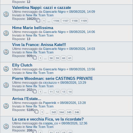
Risposte:
12
Valentina Nappi: cazzi e cazzate
Ultimo messaggio da
Giancarlo Nigro
«
08/08/2026, 14:09
Inviato in
New Ifix Tcen Tcen
Risposte:
16620
1
1106
1107
1108
1109
…
Hime Marie bellissima
Ultimo messaggio da
Giancarlo Nigro
«
08/08/2026, 14:06
Inviato in
New Ifix Tcen Tcen
Risposte:
13
Vive la France: Anissa Kate!!!
Ultimo messaggio da
Giancarlo Nigro
«
08/08/2026, 14:03
Inviato in
New Ifix Tcen Tcen
Risposte:
909
1
58
59
60
61
…
Elly Clutch
Ultimo messaggio da
Giancarlo Nigro
«
08/08/2026, 13:56
Inviato in
New Ifix Tcen Tcen
Pierre Woodman: serie CASTINGS PRIVATE
Ultimo messaggio da
cicciuzzo
«
08/08/2026, 13:29
Inviato in
New Ifix Tcen Tcen
Risposte:
202
1
11
12
13
14
…
Arriva l'Estate...
Ultimo messaggio da
Paperinik
«
08/08/2026, 13:28
Inviato in
New Ifix Tcen Tcen
Risposte:
5185
1
343
344
345
346
…
La cara e vecchia Fica, ve la ricordate?
Ultimo messaggio da
coppia_co
«
08/08/2026, 12:36
Inviato in
New Ifix Tcen Tcen
Risposte:
208
1
11
12
13
14
…