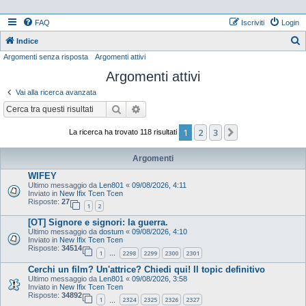
FAQ
Iscriviti
Login
Indice
Argomenti senza risposta
Argomenti attivi
e
Argomenti attivi
r
c
Vai alla ricerca avanzata
a
Cerca
Ricerca avanzata
1
2
3
Prossimo
La ricerca ha trovato 118 risultati
Argomenti
WIFEY
Ultimo messaggio da
Len801
«
09/08/2026, 4:11
Inviato in
New Ifix Tcen Tcen
Risposte:
27
1
2
[OT] Signore e signori: la guerra.
Ultimo messaggio da
dostum
«
09/08/2026, 4:10
Inviato in
New Ifix Tcen Tcen
Risposte:
34514
1
2298
2299
2300
2301
…
Cerchi un film? Un'attrice? Chiedi qui! Il topic definitivo
Ultimo messaggio da
Len801
«
09/08/2026, 3:58
Inviato in
New Ifix Tcen Tcen
Risposte:
34892
1
2324
2325
2326
2327
…