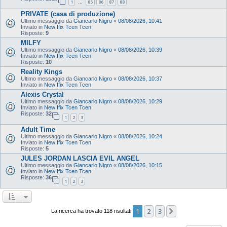
1
85
86
87
88
…
PRIVATE (casa di produzione)
Ultimo messaggio da
Giancarlo Nigro
«
08/08/2026, 10:41
Inviato in
New Ifix Tcen Tcen
Risposte:
9
MILFY
Ultimo messaggio da
Giancarlo Nigro
«
08/08/2026, 10:39
Inviato in
New Ifix Tcen Tcen
Risposte:
10
Reality Kings
Ultimo messaggio da
Giancarlo Nigro
«
08/08/2026, 10:37
Inviato in
New Ifix Tcen Tcen
Alexis Crystal
Ultimo messaggio da
Giancarlo Nigro
«
08/08/2026, 10:29
Inviato in
New Ifix Tcen Tcen
Risposte:
32
1
2
3
Adult Time
Ultimo messaggio da
Giancarlo Nigro
«
08/08/2026, 10:24
Inviato in
New Ifix Tcen Tcen
Risposte:
5
JULES JORDAN LASCIA EVIL ANGEL
Ultimo messaggio da
Giancarlo Nigro
«
08/08/2026, 10:15
Inviato in
New Ifix Tcen Tcen
Risposte:
36
1
2
3
1
2
3
Prossimo
La ricerca ha trovato 118 risultati