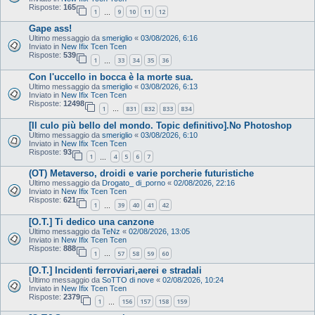
Risposte:
165
1
9
10
11
12
…
Gape ass!
Ultimo messaggio da
smeriglio
«
03/08/2026, 6:16
Inviato in
New Ifix Tcen Tcen
Risposte:
539
1
33
34
35
36
…
Con l'uccello in bocca è la morte sua.
Ultimo messaggio da
smeriglio
«
03/08/2026, 6:13
Inviato in
New Ifix Tcen Tcen
Risposte:
12498
1
831
832
833
834
…
[Il culo più bello del mondo. Topic definitivo].No Photoshop
Ultimo messaggio da
smeriglio
«
03/08/2026, 6:10
Inviato in
New Ifix Tcen Tcen
Risposte:
93
1
4
5
6
7
…
(OT) Metaverso, droidi e varie porcherie futuristiche
Ultimo messaggio da
Drogato_ di_porno
«
02/08/2026, 22:16
Inviato in
New Ifix Tcen Tcen
Risposte:
621
1
39
40
41
42
…
[O.T.] Ti dedico una canzone
Ultimo messaggio da
TeNz
«
02/08/2026, 13:05
Inviato in
New Ifix Tcen Tcen
Risposte:
888
1
57
58
59
60
…
[O.T.] Incidenti ferroviari,aerei e stradali
Ultimo messaggio da
SoTTO di nove
«
02/08/2026, 10:24
Inviato in
New Ifix Tcen Tcen
Risposte:
2379
1
156
157
158
159
…