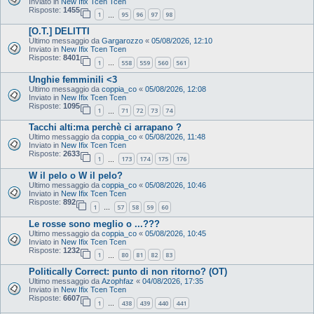
Inviato in
New Ifix Tcen Tcen
Risposte:
1455
1
95
96
97
98
…
[O.T.] DELITTI
Ultimo messaggio da
Gargarozzo
«
05/08/2026, 12:10
Inviato in
New Ifix Tcen Tcen
Risposte:
8401
1
558
559
560
561
…
Unghie femminili <3
Ultimo messaggio da
coppia_co
«
05/08/2026, 12:08
Inviato in
New Ifix Tcen Tcen
Risposte:
1095
1
71
72
73
74
…
Tacchi alti:ma perchè ci arrapano ?
Ultimo messaggio da
coppia_co
«
05/08/2026, 11:48
Inviato in
New Ifix Tcen Tcen
Risposte:
2633
1
173
174
175
176
…
W il pelo o W il pelo?
Ultimo messaggio da
coppia_co
«
05/08/2026, 10:46
Inviato in
New Ifix Tcen Tcen
Risposte:
892
1
57
58
59
60
…
Le rosse sono meglio o ...???
Ultimo messaggio da
coppia_co
«
05/08/2026, 10:45
Inviato in
New Ifix Tcen Tcen
Risposte:
1232
1
80
81
82
83
…
Politically Correct: punto di non ritorno? (OT)
Ultimo messaggio da
Azophfaz
«
04/08/2026, 17:35
Inviato in
New Ifix Tcen Tcen
Risposte:
6607
1
438
439
440
441
…