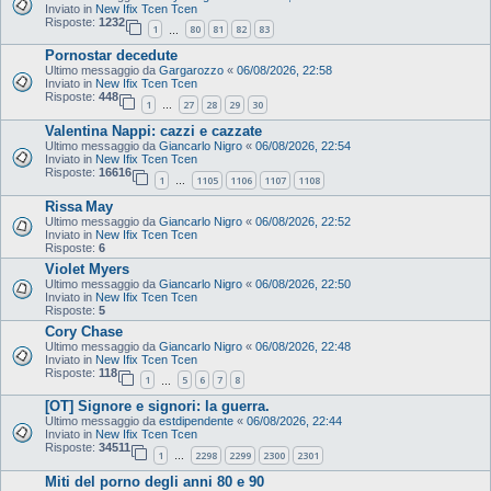
Inviato in
New Ifix Tcen Tcen
Risposte:
1232
1
80
81
82
83
…
Pornostar decedute
Ultimo messaggio da
Gargarozzo
«
06/08/2026, 22:58
Inviato in
New Ifix Tcen Tcen
Risposte:
448
1
27
28
29
30
…
Valentina Nappi: cazzi e cazzate
Ultimo messaggio da
Giancarlo Nigro
«
06/08/2026, 22:54
Inviato in
New Ifix Tcen Tcen
Risposte:
16616
1
1105
1106
1107
1108
…
Rissa May
Ultimo messaggio da
Giancarlo Nigro
«
06/08/2026, 22:52
Inviato in
New Ifix Tcen Tcen
Risposte:
6
Violet Myers
Ultimo messaggio da
Giancarlo Nigro
«
06/08/2026, 22:50
Inviato in
New Ifix Tcen Tcen
Risposte:
5
Cory Chase
Ultimo messaggio da
Giancarlo Nigro
«
06/08/2026, 22:48
Inviato in
New Ifix Tcen Tcen
Risposte:
118
1
5
6
7
8
…
[OT] Signore e signori: la guerra.
Ultimo messaggio da
estdipendente
«
06/08/2026, 22:44
Inviato in
New Ifix Tcen Tcen
Risposte:
34511
1
2298
2299
2300
2301
…
Miti del porno degli anni 80 e 90