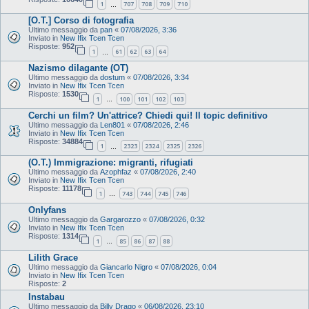
1
707
708
709
710
…
[O.T.] Corso di fotografia
Ultimo messaggio da
pan
«
07/08/2026, 3:36
Inviato in
New Ifix Tcen Tcen
Risposte:
952
1
61
62
63
64
…
Nazismo dilagante (OT)
Ultimo messaggio da
dostum
«
07/08/2026, 3:34
Inviato in
New Ifix Tcen Tcen
Risposte:
1530
1
100
101
102
103
…
Cerchi un film? Un'attrice? Chiedi qui! Il topic definitivo
Ultimo messaggio da
Len801
«
07/08/2026, 2:46
Inviato in
New Ifix Tcen Tcen
Risposte:
34884
1
2323
2324
2325
2326
…
(O.T.) Immigrazione: migranti, rifugiati
Ultimo messaggio da
Azophfaz
«
07/08/2026, 2:40
Inviato in
New Ifix Tcen Tcen
Risposte:
11178
1
743
744
745
746
…
Onlyfans
Ultimo messaggio da
Gargarozzo
«
07/08/2026, 0:32
Inviato in
New Ifix Tcen Tcen
Risposte:
1314
1
85
86
87
88
…
Lilith Grace
Ultimo messaggio da
Giancarlo Nigro
«
07/08/2026, 0:04
Inviato in
New Ifix Tcen Tcen
Risposte:
2
Instabau
Ultimo messaggio da
Billy Drago
«
06/08/2026, 23:10