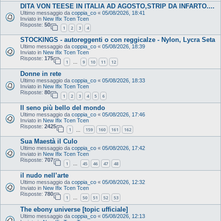
DITA VON TEESE IN ITALIA AD AGOSTO,STRIP DA INFARTO....
Ultimo messaggio da
coppia_co
«
05/08/2026, 18:41
Inviato in
New Ifix Tcen Tcen
Risposte:
50
1
2
3
4
STOCKINGS - autoreggenti o con reggicalze - Nylon, Lycra Seta
Ultimo messaggio da
coppia_co
«
05/08/2026, 18:39
Inviato in
New Ifix Tcen Tcen
Risposte:
175
1
9
10
11
12
…
Donne in rete
Ultimo messaggio da
coppia_co
«
05/08/2026, 18:33
Inviato in
New Ifix Tcen Tcen
Risposte:
80
1
2
3
4
5
6
Il seno più bello del mondo
Ultimo messaggio da
coppia_co
«
05/08/2026, 17:46
Inviato in
New Ifix Tcen Tcen
Risposte:
2425
1
159
160
161
162
…
Sua Maestà il Culo
Ultimo messaggio da
coppia_co
«
05/08/2026, 17:42
Inviato in
New Ifix Tcen Tcen
Risposte:
707
1
45
46
47
48
…
il nudo nell’arte
Ultimo messaggio da
coppia_co
«
05/08/2026, 12:32
Inviato in
New Ifix Tcen Tcen
Risposte:
780
1
50
51
52
53
…
The ebony universe [topic ufficiale]
Ultimo messaggio da
coppia_co
«
05/08/2026, 12:13