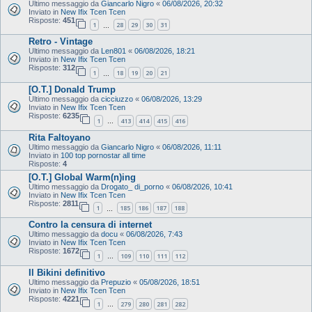
Ultimo messaggio da
Giancarlo Nigro
«
06/08/2026, 20:32
Inviato in
New Ifix Tcen Tcen
Risposte:
451
1
28
29
30
31
…
Retro - Vintage
Ultimo messaggio da
Len801
«
06/08/2026, 18:21
Inviato in
New Ifix Tcen Tcen
Risposte:
312
1
18
19
20
21
…
[O.T.] Donald Trump
Ultimo messaggio da
cicciuzzo
«
06/08/2026, 13:29
Inviato in
New Ifix Tcen Tcen
Risposte:
6235
1
413
414
415
416
…
Rita Faltoyano
Ultimo messaggio da
Giancarlo Nigro
«
06/08/2026, 11:11
Inviato in
100 top pornostar all time
Risposte:
4
[O.T.] Global Warm(n)ing
Ultimo messaggio da
Drogato_ di_porno
«
06/08/2026, 10:41
Inviato in
New Ifix Tcen Tcen
Risposte:
2811
1
185
186
187
188
…
Contro la censura di internet
Ultimo messaggio da
docu
«
06/08/2026, 7:43
Inviato in
New Ifix Tcen Tcen
Risposte:
1672
1
109
110
111
112
…
Il Bikini definitivo
Ultimo messaggio da
Prepuzio
«
05/08/2026, 18:51
Inviato in
New Ifix Tcen Tcen
Risposte:
4221
1
279
280
281
282
…