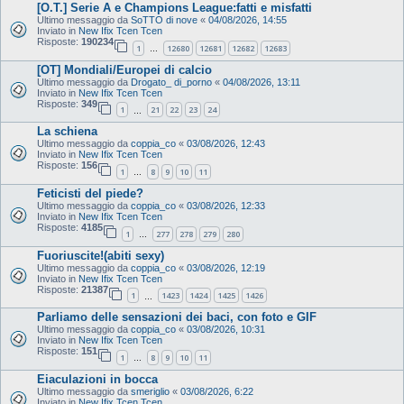
[O.T.] Serie A e Champions League:fatti e misfatti
Ultimo messaggio da
SoTTO di nove
«
04/08/2026, 14:55
Inviato in
New Ifix Tcen Tcen
Risposte:
190234
1
12680
12681
12682
12683
…
[OT] Mondiali/Europei di calcio
Ultimo messaggio da
Drogato_ di_porno
«
04/08/2026, 13:11
Inviato in
New Ifix Tcen Tcen
Risposte:
349
1
21
22
23
24
…
La schiena
Ultimo messaggio da
coppia_co
«
03/08/2026, 12:43
Inviato in
New Ifix Tcen Tcen
Risposte:
156
1
8
9
10
11
…
Feticisti del piede?
Ultimo messaggio da
coppia_co
«
03/08/2026, 12:33
Inviato in
New Ifix Tcen Tcen
Risposte:
4185
1
277
278
279
280
…
Fuoriuscite!(abiti sexy)
Ultimo messaggio da
coppia_co
«
03/08/2026, 12:19
Inviato in
New Ifix Tcen Tcen
Risposte:
21387
1
1423
1424
1425
1426
…
Parliamo delle sensazioni dei baci, con foto e GIF
Ultimo messaggio da
coppia_co
«
03/08/2026, 10:31
Inviato in
New Ifix Tcen Tcen
Risposte:
151
1
8
9
10
11
…
Eiaculazioni in bocca
Ultimo messaggio da
smeriglio
«
03/08/2026, 6:22
Inviato in
New Ifix Tcen Tcen