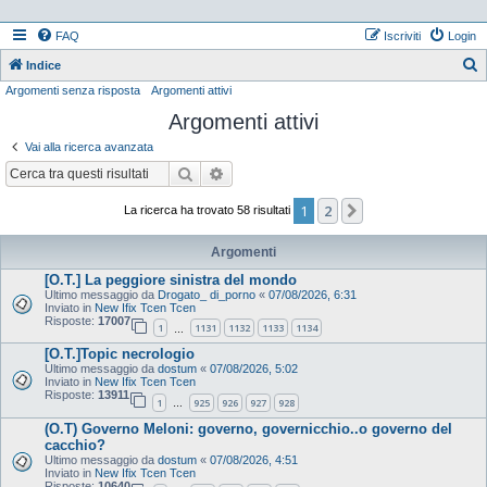
FAQ
Iscriviti
Login
Indice
Argomenti senza risposta
Argomenti attivi
e
Argomenti attivi
r
c
Vai alla ricerca avanzata
a
Cerca
Ricerca avanzata
1
2
Prossimo
La ricerca ha trovato 58 risultati
Argomenti
[O.T.] La peggiore sinistra del mondo
Ultimo messaggio da
Drogato_ di_porno
«
07/08/2026, 6:31
Inviato in
New Ifix Tcen Tcen
Risposte:
17007
1
1131
1132
1133
1134
…
[O.T.]Topic necrologio
Ultimo messaggio da
dostum
«
07/08/2026, 5:02
Inviato in
New Ifix Tcen Tcen
Risposte:
13911
1
925
926
927
928
…
(O.T) Governo Meloni: governo, governicchio..o governo del
cacchio?
Ultimo messaggio da
dostum
«
07/08/2026, 4:51
Inviato in
New Ifix Tcen Tcen
Risposte:
10640