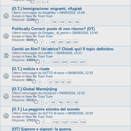
1
2
3
(O.T.) Immigrazione: migranti, rifugiati
Ultimo messaggio da
Azophfaz
«
09/08/2026, 15:06
Inviato in
New Ifix Tcen Tcen
Risposte:
11188
1
743
744
745
746
…
Politically Correct: punto di non ritorno? (OT)
Ultimo messaggio da
Drogato_ di_porno
«
09/08/2026, 13:40
Inviato in
New Ifix Tcen Tcen
Risposte:
6609
1
438
439
440
441
…
Cerchi un film? Un'attrice? Chiedi qui! Il topic definitivo
Ultimo messaggio da
Len801
«
09/08/2026, 13:21
Inviato in
New Ifix Tcen Tcen
Risposte:
34894
1
2324
2325
2326
2327
…
[O.T.] notizie e risate
Ultimo messaggio da
SoTTO di nove
«
09/08/2026, 12:33
Inviato in
New Ifix Tcen Tcen
Risposte:
888
1
57
58
59
60
…
[O.T.] Global Warm(n)ing
Ultimo messaggio da
cicciuzzo
«
09/08/2026, 12:22
Inviato in
New Ifix Tcen Tcen
Risposte:
2819
1
185
186
187
188
…
[O.T.] La peggiore sinistra del mondo
Ultimo messaggio da
SoTTO di nove
«
09/08/2026, 10:54
Inviato in
New Ifix Tcen Tcen
Risposte:
17013
1
1132
1133
1134
1135
…
[OT] Signore e signori: la guerra.