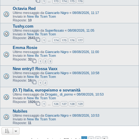
1
173
174
175
176
…
Octavia Red
Ultimo messaggio da
Giancarlo Nigro
«
08/08/2026, 11:17
Inviato in
New Ifix Tcen Tcen
Risposte:
10
Tushy.com
Ultimo messaggio da
Superfissato
«
08/08/2026, 11:05
Inviato in
New Ifix Tcen Tcen
Risposte:
2641
1
174
175
176
177
…
Emma Rosie
Ultimo messaggio da
Giancarlo Nigro
«
08/08/2026, 11:00
Inviato in
New Ifix Tcen Tcen
Risposte:
32
1
2
3
New entry!! Rossa Vaxx
Ultimo messaggio da
Giancarlo Nigro
«
08/08/2026, 10:58
Inviato in
New Ifix Tcen Tcen
Risposte:
16
1
2
(O.T) Italia, europeismo e sovranità
Ultimo messaggio da
Drogato_ di_porno
«
08/08/2026, 10:53
Inviato in
New Ifix Tcen Tcen
Risposte:
1926
1
126
127
128
129
…
Nubiles
Ultimo messaggio da
Giancarlo Nigro
«
08/08/2026, 10:53
Inviato in
New Ifix Tcen Tcen
Risposte:
11