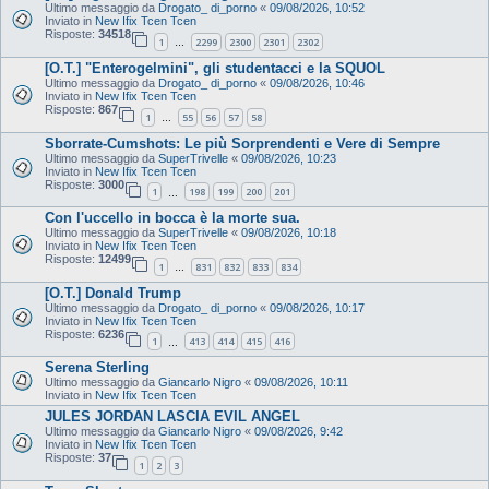
Ultimo messaggio da
Drogato_ di_porno
«
09/08/2026, 10:52
Inviato in
New Ifix Tcen Tcen
Risposte:
34518
1
2299
2300
2301
2302
…
[O.T.] "Enterogelmini", gli studentacci e la SQUOL
Ultimo messaggio da
Drogato_ di_porno
«
09/08/2026, 10:46
Inviato in
New Ifix Tcen Tcen
Risposte:
867
1
55
56
57
58
…
Sborrate-Cumshots: Le più Sorprendenti e Vere di Sempre
Ultimo messaggio da
SuperTrivelle
«
09/08/2026, 10:23
Inviato in
New Ifix Tcen Tcen
Risposte:
3000
1
198
199
200
201
…
Con l'uccello in bocca è la morte sua.
Ultimo messaggio da
SuperTrivelle
«
09/08/2026, 10:18
Inviato in
New Ifix Tcen Tcen
Risposte:
12499
1
831
832
833
834
…
[O.T.] Donald Trump
Ultimo messaggio da
Drogato_ di_porno
«
09/08/2026, 10:17
Inviato in
New Ifix Tcen Tcen
Risposte:
6236
1
413
414
415
416
…
Serena Sterling
Ultimo messaggio da
Giancarlo Nigro
«
09/08/2026, 10:11
Inviato in
New Ifix Tcen Tcen
JULES JORDAN LASCIA EVIL ANGEL
Ultimo messaggio da
Giancarlo Nigro
«
09/08/2026, 9:42
Inviato in
New Ifix Tcen Tcen
Risposte:
37
1
2
3