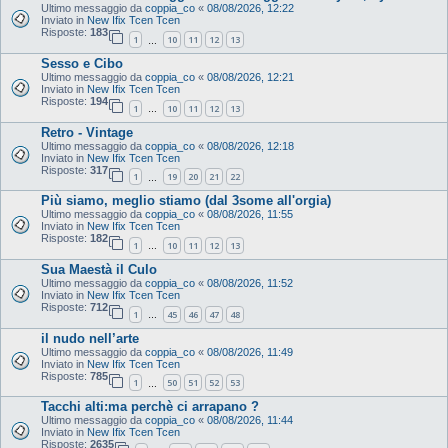
Ultimo messaggio da
coppia_co
«
08/08/2026, 12:22
Inviato in
New Ifix Tcen Tcen
Risposte:
183
1
10
11
12
13
…
Sesso e Cibo
Ultimo messaggio da
coppia_co
«
08/08/2026, 12:21
Inviato in
New Ifix Tcen Tcen
Risposte:
194
1
10
11
12
13
…
Retro - Vintage
Ultimo messaggio da
coppia_co
«
08/08/2026, 12:18
Inviato in
New Ifix Tcen Tcen
Risposte:
317
1
19
20
21
22
…
Più siamo, meglio stiamo (dal 3some all'orgia)
Ultimo messaggio da
coppia_co
«
08/08/2026, 11:55
Inviato in
New Ifix Tcen Tcen
Risposte:
182
1
10
11
12
13
…
Sua Maestà il Culo
Ultimo messaggio da
coppia_co
«
08/08/2026, 11:52
Inviato in
New Ifix Tcen Tcen
Risposte:
712
1
45
46
47
48
…
il nudo nell’arte
Ultimo messaggio da
coppia_co
«
08/08/2026, 11:49
Inviato in
New Ifix Tcen Tcen
Risposte:
785
1
50
51
52
53
…
Tacchi alti:ma perchè ci arrapano ?
Ultimo messaggio da
coppia_co
«
08/08/2026, 11:44
Inviato in
New Ifix Tcen Tcen
Risposte:
2635