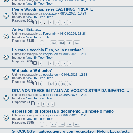
Inviato in
New Ifix Tcen Tcen
Pierre Woodman: serie CASTINGS PRIVATE
Ultimo messaggio da
cicciuzzo
«
08/08/2026, 13:29
Inviato in
New Ifix Tcen Tcen
Risposte:
202
1
11
12
13
14
…
Arriva l'Estate...
Ultimo messaggio da
Paperinik
«
08/08/2026, 13:28
Inviato in
New Ifix Tcen Tcen
Risposte:
5185
1
343
344
345
346
…
La cara e vecchia Fica, ve la ricordate?
Ultimo messaggio da
coppia_co
«
08/08/2026, 12:36
Inviato in
New Ifix Tcen Tcen
Risposte:
208
1
11
12
13
14
…
W il pelo o W il pelo?
Ultimo messaggio da
coppia_co
«
08/08/2026, 12:33
Inviato in
New Ifix Tcen Tcen
Risposte:
893
1
57
58
59
60
…
DITA VON TEESE IN ITALIA AD AGOSTO,STRIP DA INFARTO....
Ultimo messaggio da
coppia_co
«
08/08/2026, 12:29
Inviato in
New Ifix Tcen Tcen
Risposte:
51
1
2
3
4
espressioni di sorpresa & godimento... sincere o meno
Ultimo messaggio da
coppia_co
«
08/08/2026, 12:23
Inviato in
New Ifix Tcen Tcen
Risposte:
2385
1
157
158
159
160
…
STOCKINGS - autoreggenti o con reggicalze - Nylon, Lycra Seta