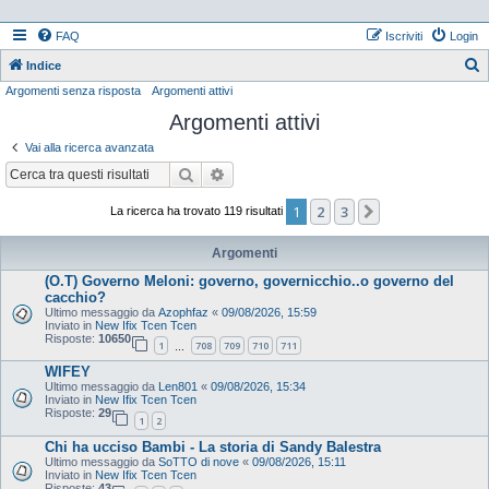
FAQ
Iscriviti
Login
Indice
Argomenti senza risposta
Argomenti attivi
e
Argomenti attivi
r
c
Vai alla ricerca avanzata
a
Cerca
Ricerca avanzata
1
2
3
Prossimo
La ricerca ha trovato 119 risultati
Argomenti
(O.T) Governo Meloni: governo, governicchio..o governo del
cacchio?
Ultimo messaggio da
Azophfaz
«
09/08/2026, 15:59
Inviato in
New Ifix Tcen Tcen
Risposte:
10650
1
708
709
710
711
…
WIFEY
Ultimo messaggio da
Len801
«
09/08/2026, 15:34
Inviato in
New Ifix Tcen Tcen
Risposte:
29
1
2
Chi ha ucciso Bambi - La storia di Sandy Balestra
Ultimo messaggio da
SoTTO di nove
«
09/08/2026, 15:11
Inviato in
New Ifix Tcen Tcen
Risposte:
43