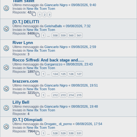
Team Skeet
Ultimo messaggio da
Giancarlo Nigro
«
09/08/2026, 9:40
Inviato in
New Ifix Tcen Tcen
Risposte:
42
1
2
3
[O.T.] DELITTI
Ultimo messaggio da
GeishaBalls
«
09/08/2026, 7:32
Inviato in
New Ifix Tcen Tcen
Risposte:
8406
1
558
559
560
561
…
River Lynn
Ultimo messaggio da
Giancarlo Nigro
«
09/08/2026, 2:59
Inviato in
New Ifix Tcen Tcen
Risposte:
3
Rocco Siffredi And back stage and.....
Ultimo messaggio da
Gargarozzo
«
08/08/2026, 23:43
Inviato in
New Ifix Tcen Tcen
Risposte:
1897
1
124
125
126
127
…
brazzers.com
Ultimo messaggio da
Giancarlo Nigro
«
08/08/2026, 19:51
Inviato in
New Ifix Tcen Tcen
Risposte:
3215
1
212
213
214
215
…
Lilly Bell
Ultimo messaggio da
Giancarlo Nigro
«
08/08/2026, 19:48
Inviato in
New Ifix Tcen Tcen
Risposte:
4
[O.T.] Olimpiadi
Ultimo messaggio da
Drogato_ di_porno
«
08/08/2026, 17:54
Inviato in
New Ifix Tcen Tcen
Risposte:
7964
1
528
529
530
531
…