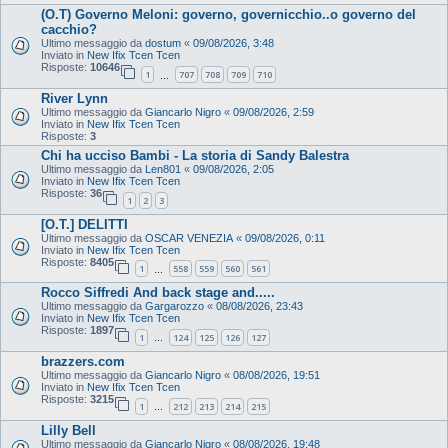
(O.T) Governo Meloni: governo, governicchio..o governo del
cacchio?
Ultimo messaggio da
dostum
«
09/08/2026, 3:48
Inviato in
New Ifix Tcen Tcen
Risposte:
10646
1
707
708
709
710
…
River Lynn
Ultimo messaggio da
Giancarlo Nigro
«
09/08/2026, 2:59
Inviato in
New Ifix Tcen Tcen
Risposte:
3
Chi ha ucciso Bambi - La storia di Sandy Balestra
Ultimo messaggio da
Len801
«
09/08/2026, 2:05
Inviato in
New Ifix Tcen Tcen
Risposte:
36
1
2
3
[O.T.] DELITTI
Ultimo messaggio da
OSCAR VENEZIA
«
09/08/2026, 0:11
Inviato in
New Ifix Tcen Tcen
Risposte:
8405
1
558
559
560
561
…
Rocco Siffredi And back stage and.....
Ultimo messaggio da
Gargarozzo
«
08/08/2026, 23:43
Inviato in
New Ifix Tcen Tcen
Risposte:
1897
1
124
125
126
127
…
brazzers.com
Ultimo messaggio da
Giancarlo Nigro
«
08/08/2026, 19:51
Inviato in
New Ifix Tcen Tcen
Risposte:
3215
1
212
213
214
215
…
Lilly Bell
Ultimo messaggio da
Giancarlo Nigro
«
08/08/2026, 19:48