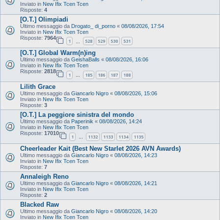
Inviato in
New Ifix Tcen Tcen
Risposte:
4
[O.T.] Olimpiadi
Ultimo messaggio da
Drogato_ di_porno
«
08/08/2026, 17:54
Inviato in
New Ifix Tcen Tcen
Risposte:
7964
1
528
529
530
531
…
[O.T.] Global Warm(n)ing
Ultimo messaggio da
GeishaBalls
«
08/08/2026, 16:06
Inviato in
New Ifix Tcen Tcen
Risposte:
2818
1
185
186
187
188
…
Lilith Grace
Ultimo messaggio da
Giancarlo Nigro
«
08/08/2026, 15:06
Inviato in
New Ifix Tcen Tcen
Risposte:
3
[O.T.] La peggiore sinistra del mondo
Ultimo messaggio da
Paperinik
«
08/08/2026, 14:24
Inviato in
New Ifix Tcen Tcen
Risposte:
17010
1
1132
1133
1134
1135
…
Cheerleader Kait (Best New Starlet 2026 AVN Awards)
Ultimo messaggio da
Giancarlo Nigro
«
08/08/2026, 14:23
Inviato in
New Ifix Tcen Tcen
Risposte:
7
Annaleigh Reno
Ultimo messaggio da
Giancarlo Nigro
«
08/08/2026, 14:21
Inviato in
New Ifix Tcen Tcen
Risposte:
2
Blacked Raw
Ultimo messaggio da
Giancarlo Nigro
«
08/08/2026, 14:20
Inviato in
New Ifix Tcen Tcen