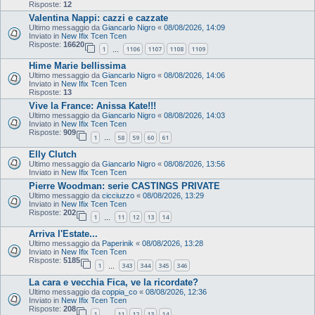
Risposte:
12
Valentina Nappi: cazzi e cazzate
Ultimo messaggio da
Giancarlo Nigro
«
08/08/2026, 14:09
Inviato in
New Ifix Tcen Tcen
Risposte:
16620
1
1106
1107
1108
1109
…
Hime Marie bellissima
Ultimo messaggio da
Giancarlo Nigro
«
08/08/2026, 14:06
Inviato in
New Ifix Tcen Tcen
Risposte:
13
Vive la France: Anissa Kate!!!
Ultimo messaggio da
Giancarlo Nigro
«
08/08/2026, 14:03
Inviato in
New Ifix Tcen Tcen
Risposte:
909
1
58
59
60
61
…
Elly Clutch
Ultimo messaggio da
Giancarlo Nigro
«
08/08/2026, 13:56
Inviato in
New Ifix Tcen Tcen
Pierre Woodman: serie CASTINGS PRIVATE
Ultimo messaggio da
cicciuzzo
«
08/08/2026, 13:29
Inviato in
New Ifix Tcen Tcen
Risposte:
202
1
11
12
13
14
…
Arriva l'Estate...
Ultimo messaggio da
Paperinik
«
08/08/2026, 13:28
Inviato in
New Ifix Tcen Tcen
Risposte:
5185
1
343
344
345
346
…
La cara e vecchia Fica, ve la ricordate?
Ultimo messaggio da
coppia_co
«
08/08/2026, 12:36
Inviato in
New Ifix Tcen Tcen
Risposte:
208
1
11
12
13
14
…