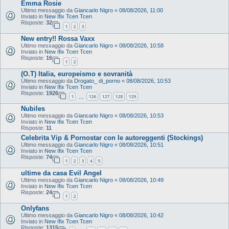
Emma Rosie
Ultimo messaggio da
Giancarlo Nigro
«
08/08/2026, 11:00
Inviato in
New Ifix Tcen Tcen
Risposte:
32
1
2
3
New entry!! Rossa Vaxx
Ultimo messaggio da
Giancarlo Nigro
«
08/08/2026, 10:58
Inviato in
New Ifix Tcen Tcen
Risposte:
16
1
2
(O.T) Italia, europeismo e sovranità
Ultimo messaggio da
Drogato_ di_porno
«
08/08/2026, 10:53
Inviato in
New Ifix Tcen Tcen
Risposte:
1926
1
126
127
128
129
…
Nubiles
Ultimo messaggio da
Giancarlo Nigro
«
08/08/2026, 10:53
Inviato in
New Ifix Tcen Tcen
Risposte:
11
Celebrita Vip & Pornostar con le autoreggenti (Stockings)
Ultimo messaggio da
Giancarlo Nigro
«
08/08/2026, 10:51
Inviato in
New Ifix Tcen Tcen
Risposte:
74
1
2
3
4
5
ultime da casa Evil Angel
Ultimo messaggio da
Giancarlo Nigro
«
08/08/2026, 10:49
Inviato in
New Ifix Tcen Tcen
Risposte:
24
1
2
Onlyfans
Ultimo messaggio da
Giancarlo Nigro
«
08/08/2026, 10:42
Inviato in
New Ifix Tcen Tcen
Risposte:
1315