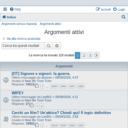
FAQ
Iscriviti
Login
Indice
Argomenti senza risposta
Argomenti attivi
e
Argomenti attivi
r
c
Vai alla ricerca avanzata
a
Cerca
Ricerca avanzata
1
2
3
Prossimo
La ricerca ha trovato 118 risultati
Argomenti
[OT] Signore e signori: la guerra.
Ultimo messaggio da
dostum
«
09/08/2026, 4:47
Inviato in
New Ifix Tcen Tcen
Risposte:
34515
1
2299
2300
2301
2302
…
WIFEY
Ultimo messaggio da
Len801
«
09/08/2026, 4:11
Inviato in
New Ifix Tcen Tcen
Risposte:
27
1
2
Cerchi un film? Un'attrice? Chiedi qui! Il topic definitivo
Ultimo messaggio da
Len801
«
09/08/2026, 3:58
Inviato in
New Ifix Tcen Tcen
Risposte:
34892
1
2324
2325
2326
2327
…