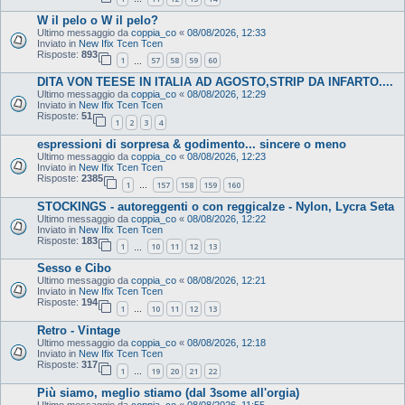
W il pelo o W il pelo?
Ultimo messaggio da
coppia_co
«
08/08/2026, 12:33
Inviato in
New Ifix Tcen Tcen
Risposte:
893
1
57
58
59
60
…
DITA VON TEESE IN ITALIA AD AGOSTO,STRIP DA INFARTO....
Ultimo messaggio da
coppia_co
«
08/08/2026, 12:29
Inviato in
New Ifix Tcen Tcen
Risposte:
51
1
2
3
4
espressioni di sorpresa & godimento... sincere o meno
Ultimo messaggio da
coppia_co
«
08/08/2026, 12:23
Inviato in
New Ifix Tcen Tcen
Risposte:
2385
1
157
158
159
160
…
STOCKINGS - autoreggenti o con reggicalze - Nylon, Lycra Seta
Ultimo messaggio da
coppia_co
«
08/08/2026, 12:22
Inviato in
New Ifix Tcen Tcen
Risposte:
183
1
10
11
12
13
…
Sesso e Cibo
Ultimo messaggio da
coppia_co
«
08/08/2026, 12:21
Inviato in
New Ifix Tcen Tcen
Risposte:
194
1
10
11
12
13
…
Retro - Vintage
Ultimo messaggio da
coppia_co
«
08/08/2026, 12:18
Inviato in
New Ifix Tcen Tcen
Risposte:
317
1
19
20
21
22
…
Più siamo, meglio stiamo (dal 3some all'orgia)
Ultimo messaggio da
coppia_co
«
08/08/2026, 11:55