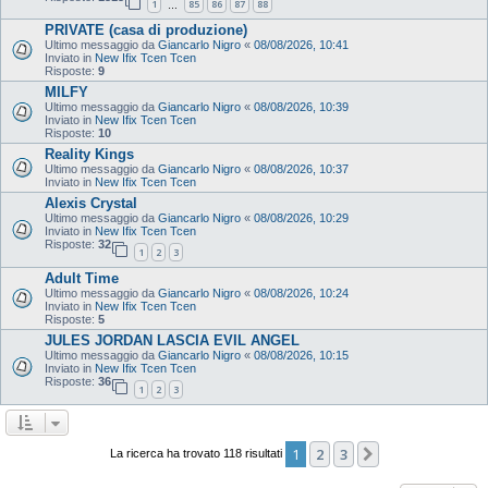
1
85
86
87
88
…
PRIVATE (casa di produzione)
Ultimo messaggio da
Giancarlo Nigro
«
08/08/2026, 10:41
Inviato in
New Ifix Tcen Tcen
Risposte:
9
MILFY
Ultimo messaggio da
Giancarlo Nigro
«
08/08/2026, 10:39
Inviato in
New Ifix Tcen Tcen
Risposte:
10
Reality Kings
Ultimo messaggio da
Giancarlo Nigro
«
08/08/2026, 10:37
Inviato in
New Ifix Tcen Tcen
Alexis Crystal
Ultimo messaggio da
Giancarlo Nigro
«
08/08/2026, 10:29
Inviato in
New Ifix Tcen Tcen
Risposte:
32
1
2
3
Adult Time
Ultimo messaggio da
Giancarlo Nigro
«
08/08/2026, 10:24
Inviato in
New Ifix Tcen Tcen
Risposte:
5
JULES JORDAN LASCIA EVIL ANGEL
Ultimo messaggio da
Giancarlo Nigro
«
08/08/2026, 10:15
Inviato in
New Ifix Tcen Tcen
Risposte:
36
1
2
3
1
2
3
Prossimo
La ricerca ha trovato 118 risultati