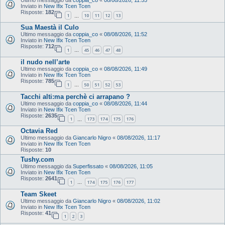
Inviato in
New Ifix Tcen Tcen
Risposte:
182
1
10
11
12
13
…
Sua Maestà il Culo
Ultimo messaggio da
coppia_co
«
08/08/2026, 11:52
Inviato in
New Ifix Tcen Tcen
Risposte:
712
1
45
46
47
48
…
il nudo nell’arte
Ultimo messaggio da
coppia_co
«
08/08/2026, 11:49
Inviato in
New Ifix Tcen Tcen
Risposte:
785
1
50
51
52
53
…
Tacchi alti:ma perchè ci arrapano ?
Ultimo messaggio da
coppia_co
«
08/08/2026, 11:44
Inviato in
New Ifix Tcen Tcen
Risposte:
2635
1
173
174
175
176
…
Octavia Red
Ultimo messaggio da
Giancarlo Nigro
«
08/08/2026, 11:17
Inviato in
New Ifix Tcen Tcen
Risposte:
10
Tushy.com
Ultimo messaggio da
Superfissato
«
08/08/2026, 11:05
Inviato in
New Ifix Tcen Tcen
Risposte:
2641
1
174
175
176
177
…
Team Skeet
Ultimo messaggio da
Giancarlo Nigro
«
08/08/2026, 11:02
Inviato in
New Ifix Tcen Tcen
Risposte:
41
1
2
3