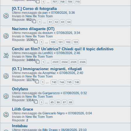
1
707
708
709
710
…
[O.T.] Corso di fotografia
Ultimo messaggio da
pan
«
07/08/2026, 3:36
Inviato in
New Ifix Tcen Tcen
Risposte:
952
1
61
62
63
64
…
Nazismo dilagante (OT)
Ultimo messaggio da
dostum
«
07/08/2026, 3:34
Inviato in
New Ifix Tcen Tcen
Risposte:
1530
1
100
101
102
103
…
Cerchi un film? Un'attrice? Chiedi qui! Il topic definitivo
Ultimo messaggio da
Len801
«
07/08/2026, 2:46
Inviato in
New Ifix Tcen Tcen
Risposte:
34884
1
2323
2324
2325
2326
…
(O.T.) Immigrazione: migranti, rifugiati
Ultimo messaggio da
Azophfaz
«
07/08/2026, 2:40
Inviato in
New Ifix Tcen Tcen
Risposte:
11178
1
743
744
745
746
…
Onlyfans
Ultimo messaggio da
Gargarozzo
«
07/08/2026, 0:32
Inviato in
New Ifix Tcen Tcen
Risposte:
1314
1
85
86
87
88
…
Lilith Grace
Ultimo messaggio da
Giancarlo Nigro
«
07/08/2026, 0:04
Inviato in
New Ifix Tcen Tcen
Risposte:
2
Instabau
Ultimo messaggio da
Billy Drago
«
06/08/2026, 23:10