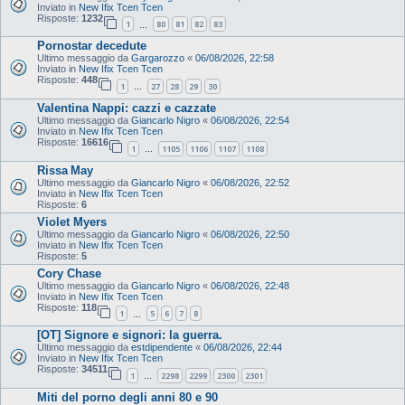
Inviato in
New Ifix Tcen Tcen
Risposte:
1232
1
80
81
82
83
…
Pornostar decedute
Ultimo messaggio da
Gargarozzo
«
06/08/2026, 22:58
Inviato in
New Ifix Tcen Tcen
Risposte:
448
1
27
28
29
30
…
Valentina Nappi: cazzi e cazzate
Ultimo messaggio da
Giancarlo Nigro
«
06/08/2026, 22:54
Inviato in
New Ifix Tcen Tcen
Risposte:
16616
1
1105
1106
1107
1108
…
Rissa May
Ultimo messaggio da
Giancarlo Nigro
«
06/08/2026, 22:52
Inviato in
New Ifix Tcen Tcen
Risposte:
6
Violet Myers
Ultimo messaggio da
Giancarlo Nigro
«
06/08/2026, 22:50
Inviato in
New Ifix Tcen Tcen
Risposte:
5
Cory Chase
Ultimo messaggio da
Giancarlo Nigro
«
06/08/2026, 22:48
Inviato in
New Ifix Tcen Tcen
Risposte:
118
1
5
6
7
8
…
[OT] Signore e signori: la guerra.
Ultimo messaggio da
estdipendente
«
06/08/2026, 22:44
Inviato in
New Ifix Tcen Tcen
Risposte:
34511
1
2298
2299
2300
2301
…
Miti del porno degli anni 80 e 90