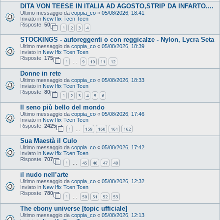
DITA VON TEESE IN ITALIA AD AGOSTO,STRIP DA INFARTO....
Ultimo messaggio da
coppia_co
«
05/08/2026, 18:41
Inviato in
New Ifix Tcen Tcen
Risposte:
50
1
2
3
4
STOCKINGS - autoreggenti o con reggicalze - Nylon, Lycra Seta
Ultimo messaggio da
coppia_co
«
05/08/2026, 18:39
Inviato in
New Ifix Tcen Tcen
Risposte:
175
1
9
10
11
12
…
Donne in rete
Ultimo messaggio da
coppia_co
«
05/08/2026, 18:33
Inviato in
New Ifix Tcen Tcen
Risposte:
80
1
2
3
4
5
6
Il seno più bello del mondo
Ultimo messaggio da
coppia_co
«
05/08/2026, 17:46
Inviato in
New Ifix Tcen Tcen
Risposte:
2425
1
159
160
161
162
…
Sua Maestà il Culo
Ultimo messaggio da
coppia_co
«
05/08/2026, 17:42
Inviato in
New Ifix Tcen Tcen
Risposte:
707
1
45
46
47
48
…
il nudo nell’arte
Ultimo messaggio da
coppia_co
«
05/08/2026, 12:32
Inviato in
New Ifix Tcen Tcen
Risposte:
780
1
50
51
52
53
…
The ebony universe [topic ufficiale]
Ultimo messaggio da
coppia_co
«
05/08/2026, 12:13