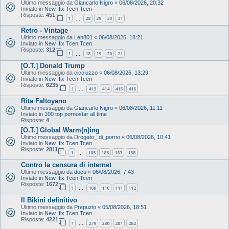
Ultimo messaggio da
Giancarlo Nigro
«
06/08/2026, 20:32
Inviato in
New Ifix Tcen Tcen
Risposte:
451
1
28
29
30
31
…
Retro - Vintage
Ultimo messaggio da
Len801
«
06/08/2026, 18:21
Inviato in
New Ifix Tcen Tcen
Risposte:
312
1
18
19
20
21
…
[O.T.] Donald Trump
Ultimo messaggio da
cicciuzzo
«
06/08/2026, 13:29
Inviato in
New Ifix Tcen Tcen
Risposte:
6235
1
413
414
415
416
…
Rita Faltoyano
Ultimo messaggio da
Giancarlo Nigro
«
06/08/2026, 11:11
Inviato in
100 top pornostar all time
Risposte:
4
[O.T.] Global Warm(n)ing
Ultimo messaggio da
Drogato_ di_porno
«
06/08/2026, 10:41
Inviato in
New Ifix Tcen Tcen
Risposte:
2811
1
185
186
187
188
…
Contro la censura di internet
Ultimo messaggio da
docu
«
06/08/2026, 7:43
Inviato in
New Ifix Tcen Tcen
Risposte:
1672
1
109
110
111
112
…
Il Bikini definitivo
Ultimo messaggio da
Prepuzio
«
05/08/2026, 18:51
Inviato in
New Ifix Tcen Tcen
Risposte:
4221
1
279
280
281
282
…