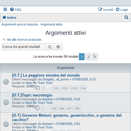
FAQ
Iscriviti
Login
Indice
Argomenti senza risposta
Argomenti attivi
e
Argomenti attivi
r
c
Vai alla ricerca avanzata
a
Cerca
Ricerca avanzata
1
2
Prossimo
La ricerca ha trovato 58 risultati
Argomenti
[O.T.] La peggiore sinistra del mondo
Ultimo messaggio da
Drogato_ di_porno
«
07/08/2026, 6:31
Inviato in
New Ifix Tcen Tcen
Risposte:
17007
1
1131
1132
1133
1134
…
[O.T.]Topic necrologio
Ultimo messaggio da
dostum
«
07/08/2026, 5:02
Inviato in
New Ifix Tcen Tcen
Risposte:
13911
1
925
926
927
928
…
(O.T) Governo Meloni: governo, governicchio..o governo del
cacchio?
Ultimo messaggio da
dostum
«
07/08/2026, 4:51
Inviato in
New Ifix Tcen Tcen
Risposte:
10640