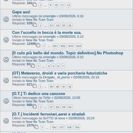
Risposte:
165
1
9
10
11
12
…
Gape ass!
Ultimo messaggio da
smeriglio
«
03/08/2026, 6:16
Inviato in
New Ifix Tcen Tcen
Risposte:
539
1
33
34
35
36
…
Con l'uccello in bocca è la morte sua.
Ultimo messaggio da
smeriglio
«
03/08/2026, 6:13
Inviato in
New Ifix Tcen Tcen
Risposte:
12498
1
831
832
833
834
…
[Il culo più bello del mondo. Topic definitivo].No Photoshop
Ultimo messaggio da
smeriglio
«
03/08/2026, 6:10
Inviato in
New Ifix Tcen Tcen
Risposte:
93
1
4
5
6
7
…
(OT) Metaverso, droidi e varie porcherie futuristiche
Ultimo messaggio da
Drogato_ di_porno
«
02/08/2026, 22:16
Inviato in
New Ifix Tcen Tcen
Risposte:
621
1
39
40
41
42
…
[O.T.] Ti dedico una canzone
Ultimo messaggio da
TeNz
«
02/08/2026, 13:05
Inviato in
New Ifix Tcen Tcen
Risposte:
888
1
57
58
59
60
…
[O.T.] Incidenti ferroviari,aerei e stradali
Ultimo messaggio da
SoTTO di nove
«
02/08/2026, 10:24
Inviato in
New Ifix Tcen Tcen
Risposte:
2379
1
156
157
158
159
…