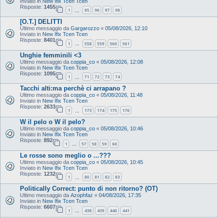
Inviato in
New Ifix Tcen Tcen
Risposte:
1455
1
95
96
97
98
…
[O.T.] DELITTI
Ultimo messaggio da
Gargarozzo
«
05/08/2026, 12:10
Inviato in
New Ifix Tcen Tcen
Risposte:
8401
1
558
559
560
561
…
Unghie femminili <3
Ultimo messaggio da
coppia_co
«
05/08/2026, 12:08
Inviato in
New Ifix Tcen Tcen
Risposte:
1095
1
71
72
73
74
…
Tacchi alti:ma perchè ci arrapano ?
Ultimo messaggio da
coppia_co
«
05/08/2026, 11:48
Inviato in
New Ifix Tcen Tcen
Risposte:
2633
1
173
174
175
176
…
W il pelo o W il pelo?
Ultimo messaggio da
coppia_co
«
05/08/2026, 10:46
Inviato in
New Ifix Tcen Tcen
Risposte:
892
1
57
58
59
60
…
Le rosse sono meglio o ...???
Ultimo messaggio da
coppia_co
«
05/08/2026, 10:45
Inviato in
New Ifix Tcen Tcen
Risposte:
1232
1
80
81
82
83
…
Politically Correct: punto di non ritorno? (OT)
Ultimo messaggio da
Azophfaz
«
04/08/2026, 17:35
Inviato in
New Ifix Tcen Tcen
Risposte:
6607
1
438
439
440
441
…