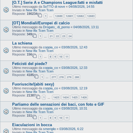
[O.T.] Serie A e Champions League:fatti e misfatti
Ultimo messaggio da
SoTTO di nove
«
04/08/2026, 14:55
Inviato in
New Ifix Tcen Tcen
Risposte:
190234
1
12680
12681
12682
12683
…
[OT] Mondiali/Europei di calcio
Ultimo messaggio da
Drogato_ di_porno
«
04/08/2026, 13:11
Inviato in
New Ifix Tcen Tcen
Risposte:
349
1
21
22
23
24
…
La schiena
Ultimo messaggio da
coppia_co
«
03/08/2026, 12:43
Inviato in
New Ifix Tcen Tcen
Risposte:
156
1
8
9
10
11
…
Feticisti del piede?
Ultimo messaggio da
coppia_co
«
03/08/2026, 12:33
Inviato in
New Ifix Tcen Tcen
Risposte:
4185
1
277
278
279
280
…
Fuoriuscite!(abiti sexy)
Ultimo messaggio da
coppia_co
«
03/08/2026, 12:19
Inviato in
New Ifix Tcen Tcen
Risposte:
21387
1
1423
1424
1425
1426
…
Parliamo delle sensazioni dei baci, con foto e GIF
Ultimo messaggio da
coppia_co
«
03/08/2026, 10:31
Inviato in
New Ifix Tcen Tcen
Risposte:
151
1
8
9
10
11
…
Eiaculazioni in bocca
Ultimo messaggio da
smeriglio
«
03/08/2026, 6:22
Inviato in
New Ifix Tcen Tcen