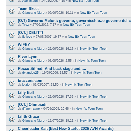
da
Axel Braun
»
14/01/2006, 4:10
» in
New Ifix Tcen Tcen
Team Skeet
da
Giancarlo Nigro
»
09/06/2026, 10:11
» in
New Ifix Tcen Tcen
(O.T) Governo Meloni: governo, governicchio..o governo del 
da
Trez
»
27/09/2022, 7:17
» in
New Ifix Tcen Tcen
[O.T.] DELITTI
da
fistlove
»
27/05/2007, 19:37
» in
New Ifix Tcen Tcen
WIFEY
da
Giancarlo Nigro
»
21/06/2026, 16:16
» in
New Ifix Tcen Tcen
River Lynn
da
Giancarlo Nigro
»
08/08/2026, 2:55
» in
New Ifix Tcen Tcen
Rocco Siffredi And back stage and.....
da
dylandog25
»
19/09/2006, 13:57
» in
New Ifix Tcen Tcen
brazzers.com
da
lo zio
»
03/03/2007, 23:50
» in
New Ifix Tcen Tcen
Lilly Bell
da
Giancarlo Nigro
»
26/06/2026, 17:36
» in
New Ifix Tcen Tcen
[O.T.] Olimpiadi
da
tiffany rayne
»
04/08/2008, 20:48
» in
New Ifix Tcen Tcen
Lilith Grace
da
Giancarlo Nigro
»
13/07/2026, 19:21
» in
New Ifix Tcen Tcen
Cheerleader Kait (Best New Starlet 2026 AVN Awards)