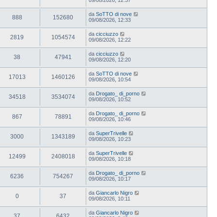
da
SoTTO di nove
888
152680
09/08/2026, 12:33
da
cicciuzzo
2819
1054574
09/08/2026, 12:22
da
cicciuzzo
38
47941
09/08/2026, 12:20
da
SoTTO di nove
17013
1460126
09/08/2026, 10:54
da
Drogato_ di_porno
34518
3534074
09/08/2026, 10:52
da
Drogato_ di_porno
867
78891
09/08/2026, 10:46
da
SuperTrivelle
3000
1343189
09/08/2026, 10:23
da
SuperTrivelle
12499
2408018
09/08/2026, 10:18
da
Drogato_ di_porno
6236
754267
09/08/2026, 10:17
da
Giancarlo Nigro
0
37
09/08/2026, 10:11
da
Giancarlo Nigro
37
6432