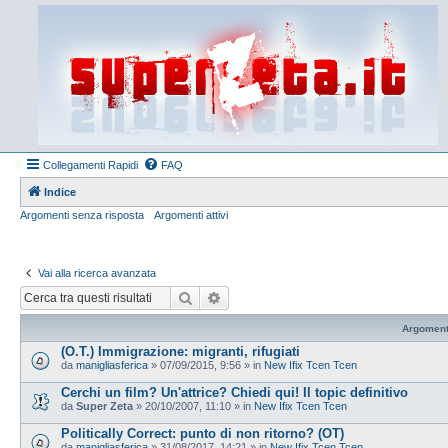
Collegamenti Rapidi
FAQ
Indice
Argomenti senza risposta
Argomenti attivi
Vai alla ricerca avanzata
Cerca
Ricerca avanzata
Argoment
(O.T.) Immigrazione: migranti, rifugiati
da
manigliasferica
»
07/09/2015, 9:56
» in
New Ifix Tcen Tcen
Cerchi un film? Un'attrice? Chiedi qui! Il topic definitivo
da
Super Zeta
»
20/10/2007, 11:10
» in
New Ifix Tcen Tcen
Politically Correct: punto di non ritorno? (OT)
da
manigliasferica
»
31/08/2017, 14:21
» in
New Ifix Tcen Tcen