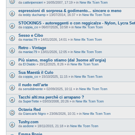
da
cattivipensieri
»
16/05/2007, 17:19
» in
New Ifix Tcen Tcen
espressioni di sorpresa & godimento... sincere o meno
da
teddy duchamp
»
13/07/2014, 16:37
» in
New Ifix Tcen Tcen
STOCKINGS - autoreggenti o con reggicalze - Nylon, Lycra Se
da
coppia_co
»
06/07/2026, 10:58
» in
New Ifix Tcen Tcen
Sesso e Cibo
da
maniac79
»
14/01/2026, 14:01
» in
New Ifix Tcen Tcen
Retro - Vintage
da
maniac79
»
13/01/2026, 12:05
» in
New Ifix Tcen Tcen
Più siamo, meglio stiamo (dal 3some all'orgia)
da
El Diablo
»
20/12/2025, 8:26
» in
New Ifix Tcen Tcen
Sua Maestà il Culo
da
coppia_co
»
15/10/2025, 11:15
» in
New Ifix Tcen Tcen
il nudo nell’arte
da
sensibilmente
»
02/09/2025, 10:11
» in
New Ifix Tcen Tcen
Tacchi alti:ma perchè ci arrapano ?
da
SuperTette
»
03/03/2008, 20:26
» in
New Ifix Tcen Tcen
Octavia Red
da
Giancarlo Nigro
»
23/06/2026, 10:31
» in
New Ifix Tcen Tcen
Tushy.com
da
asdone
»
18/11/2015, 21:18
» in
New Ifix Tcen Tcen
Emma Rosie