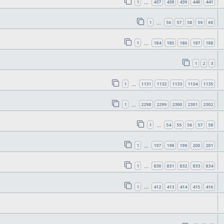
1
437
438
439
440
441
…
1
56
57
58
59
60
…
1
184
185
186
187
188
…
1
2
3
1
1131
1132
1133
1134
1135
…
1
2298
2299
2300
2301
2302
…
1
54
55
56
57
58
…
1
197
198
199
200
201
…
1
830
831
832
833
834
…
1
412
413
414
415
416
…