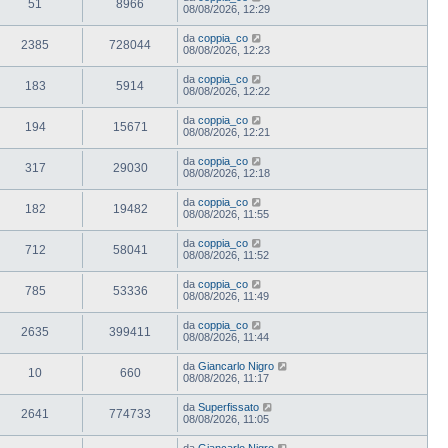
51
8966
08/08/2026, 12:29
da
coppia_co
2385
728044
08/08/2026, 12:23
da
coppia_co
183
5914
08/08/2026, 12:22
da
coppia_co
194
15671
08/08/2026, 12:21
da
coppia_co
317
29030
08/08/2026, 12:18
da
coppia_co
182
19482
08/08/2026, 11:55
da
coppia_co
712
58041
08/08/2026, 11:52
da
coppia_co
785
53336
08/08/2026, 11:49
da
coppia_co
2635
399411
08/08/2026, 11:44
da
Giancarlo Nigro
10
660
08/08/2026, 11:17
da
Superfissato
2641
774733
08/08/2026, 11:05