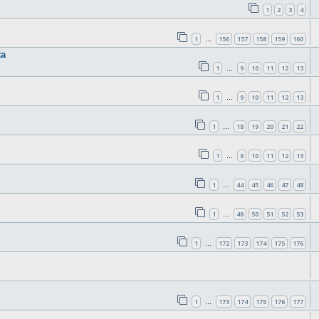
1
2
3
4
1
156
157
158
159
160
…
ta
1
9
10
11
12
13
…
1
9
10
11
12
13
…
1
18
19
20
21
22
…
1
9
10
11
12
13
…
1
44
45
46
47
48
…
1
49
50
51
52
53
…
1
172
173
174
175
176
…
1
173
174
175
176
177
…