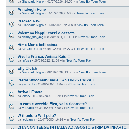
da
Giancarlo Nigro
»
02/07/2026, 10:58
» in
New Ifix Tcen Tcen
Annaleigh Reno
da
Giancarlo Nigro
»
15/07/2026, 0:56
» in
New Ifix Tcen Tcen
Blacked Raw
da
Giancarlo Nigro
»
11/06/2026, 9:57
» in
New Ifix Tcen Tcen
Valentina Nappi: cazzi e cazzate
da
danny_the_dog
»
09/09/2011, 15:41
» in
New Ifix Tcen Tcen
Hime Marie bellissima
da
ramarro verde
»
09/10/2025, 16:27
» in
New Ifix Tcen Tcen
Vive la France: Anissa Kate!!!
da
rufus t
»
28/03/2012, 11:08
» in
New Ifix Tcen Tcen
Elly Clutch
da
Giancarlo Nigro
»
08/08/2026, 13:56
» in
New Ifix Tcen Tcen
Pierre Woodman: serie CASTINGS PRIVATE
da
igor_kolb
»
23/08/2007, 11:04
» in
New Ifix Tcen Tcen
Arriva l'Estate...
da
joker76
»
02/06/2005, 13:29
» in
New Ifix Tcen Tcen
La cara e vecchia Fica, ve la ricordate?
da
El Diablo
»
03/01/2026, 8:00
» in
New Ifix Tcen Tcen
W il pelo o W il pelo?
da
redbaron
»
28/07/2003, 16:14
» in
New Ifix Tcen Tcen
DITA VON TEESE IN ITALIA AD AGOSTO,STRIP DA INFARTO...