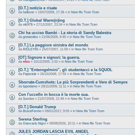
[O.T.] notizie e risate
da
hellover
»
19/07/2009, 17:36
» in
New Ifix Tcen Tcen
[O.T.] Global Warm(n)ing
da
nik978
»
27/12/2007, 23:34
» in
New Ifix Tcen Tcen
Chi ha ucciso Bambi - La storia di Sandy Balestra
da
gretamilos
»
21/06/2006, 9:45
» in
New Ifix Tcen Tcen
[O.T.] La peggiore sinistra del mondo
da
RIDLEY65
»
25/07/2007, 11:58
» in
New Ifix Tcen Tcen
[OT] Signore e signori: la guerra.
da
nico
»
10/12/2005, 2:02
» in
New Ifix Tcen Tcen
[O.T.] "Enterogelmini", gli studentacci e la SQUOL
da
Paperinik
»
26/10/2008, 17:55
» in
New Ifix Tcen Tcen
Sborrate-Cumshots: Le più Sorprendenti e Vere di Sempre
da
Ippodamo
»
29/11/2009, 11:11
» in
New Ifix Tcen Tcen
Con l'uccello in bocca è la morte sua.
da
Sunrise
»
21/07/2009, 21:48
» in
New Ifix Tcen Tcen
[O.T.] Donald Trump
da
BruceFermo
»
09/01/2017, 9:55
» in
New Ifix Tcen Tcen
Serena Sterling
da
Giancarlo Nigro
»
09/08/2026, 10:11
» in
New Ifix Tcen Tcen
JULES JORDAN LASCIA EVIL ANGEL