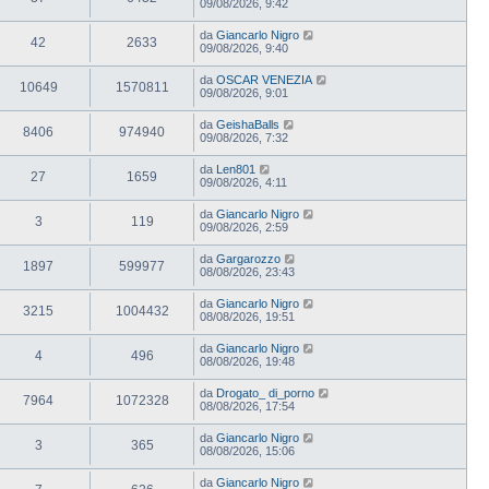
09/08/2026, 9:42
da
Giancarlo Nigro
42
2633
09/08/2026, 9:40
da
OSCAR VENEZIA
10649
1570811
09/08/2026, 9:01
da
GeishaBalls
8406
974940
09/08/2026, 7:32
da
Len801
27
1659
09/08/2026, 4:11
da
Giancarlo Nigro
3
119
09/08/2026, 2:59
da
Gargarozzo
1897
599977
08/08/2026, 23:43
da
Giancarlo Nigro
3215
1004432
08/08/2026, 19:51
da
Giancarlo Nigro
4
496
08/08/2026, 19:48
da
Drogato_ di_porno
7964
1072328
08/08/2026, 17:54
da
Giancarlo Nigro
3
365
08/08/2026, 15:06
da
Giancarlo Nigro