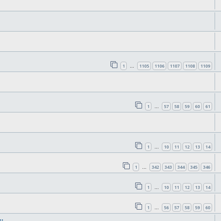
1
1105
1106
1107
1108
1109
…
1
57
58
59
60
61
…
1
10
11
12
13
14
…
1
342
343
344
345
346
…
1
10
11
12
13
14
…
1
56
57
58
59
60
…
.