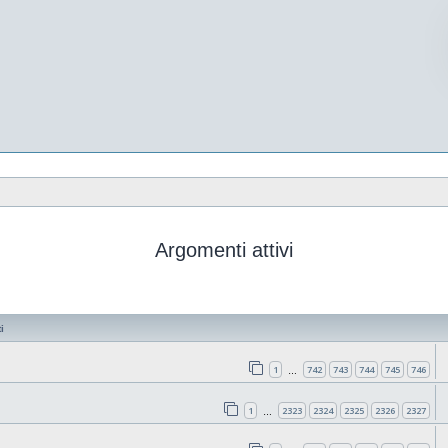
Argomenti attivi
i
1
742
743
744
745
746
…
1
2323
2324
2325
2326
2327
…