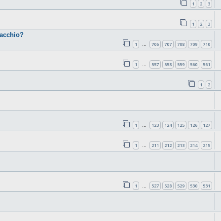
1
2
3
1
2
3
cacchio?
1
706
707
708
709
710
…
1
557
558
559
560
561
…
1
2
1
123
124
125
126
127
…
1
211
212
213
214
215
…
1
527
528
529
530
531
…