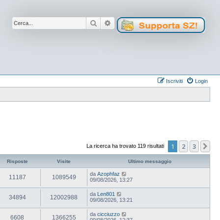
Cerca
Ricerca avanzata
Iscriviti
Login
1
2
3
Pr
La ricerca ha trovato 119 risultati
Risposte
Visite
Ultimo messaggio
da
Azophfaz
11187
1089549
09/08/2026, 13:27
da
Len801
34894
12002988
09/08/2026, 13:21
da
cicciuzzo
6608
1366255
09/08/2026, 12:37