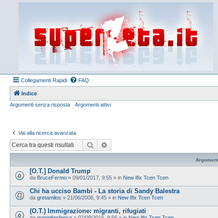
Collegamenti Rapidi
FAQ
Indice
Argomenti senza risposta
Argomenti attivi
Vai alla ricerca avanzata
Cerca
Ricerca avanzata
Argoment
[O.T.] Donald Trump
da
BruceFermo
»
09/01/2017, 9:55
» in
New Ifix Tcen Tcen
Chi ha ucciso Bambi - La storia di Sandy Balestra
da
gretamilos
»
21/06/2006, 9:45
» in
New Ifix Tcen Tcen
(O.T.) Immigrazione: migranti, rifugiati
da
manigliasferica
»
07/09/2015, 9:56
» in
New Ifix Tcen Tcen