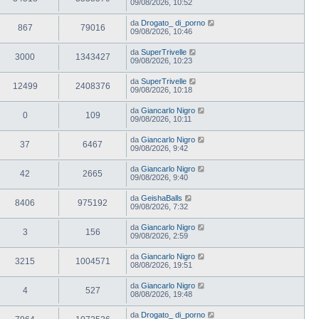
09/08/2026, 10:52
da
Drogato_ di_porno
867
79016
09/08/2026, 10:46
da
SuperTrivelle
3000
1343427
09/08/2026, 10:23
da
SuperTrivelle
12499
2408376
09/08/2026, 10:18
da
Giancarlo Nigro
0
109
09/08/2026, 10:11
da
Giancarlo Nigro
37
6467
09/08/2026, 9:42
da
Giancarlo Nigro
42
2665
09/08/2026, 9:40
da
GeishaBalls
8406
975192
09/08/2026, 7:32
da
Giancarlo Nigro
3
156
09/08/2026, 2:59
da
Giancarlo Nigro
3215
1004571
08/08/2026, 19:51
da
Giancarlo Nigro
4
527
08/08/2026, 19:48
da
Drogato_ di_porno