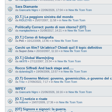
Sara Diamante
da
Giancarlo Nigro
»
22/06/2026, 17:04
» in
New Ifix Tcen Tcen
[O.T.] La peggiore sinistra del mondo
da
RIDLEY65
»
25/07/2007, 11:58
» in
New Ifix Tcen Tcen
Politically Correct: punto di non ritorno? (OT)
da
manigliasferica
»
31/08/2017, 14:21
» in
New Ifix Tcen Tcen
[O.T.] Corso di fotografia
da
Pim
»
10/12/2008, 13:46
» in
New Ifix Tcen Tcen
Cerchi un film? Un'attrice? Chiedi qui! Il topic definitivo
da
Super Zeta
»
20/10/2007, 11:10
» in
New Ifix Tcen Tcen
[O.T.] Global Warm(n)ing
da
nik978
»
27/12/2007, 23:34
» in
New Ifix Tcen Tcen
Rocco Siffredi And back stage and.....
da
dylandog25
»
19/09/2006, 13:57
» in
New Ifix Tcen Tcen
(O.T) Governo Meloni: governo, governicchio..o governo del 
da
Trez
»
27/09/2022, 7:17
» in
New Ifix Tcen Tcen
WIFEY
da
Giancarlo Nigro
»
21/06/2026, 16:16
» in
New Ifix Tcen Tcen
[O.T.] notizie e risate
da
hellover
»
19/07/2009, 17:36
» in
New Ifix Tcen Tcen
[OT] Signore e signori: la guerra.