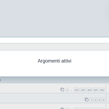
Argomenti attivi
i
1
412
413
414
415
416
…
1
2
3
4