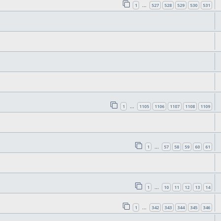
1
527
528
529
530
531
…
1
1105
1106
1107
1108
1109
…
1
57
58
59
60
61
…
1
10
11
12
13
14
…
1
342
343
344
345
346
…