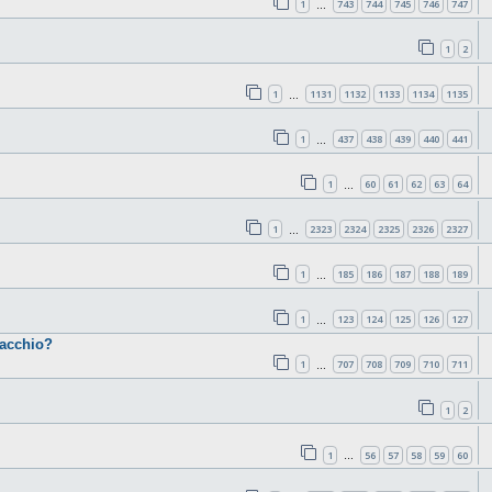
1
743
744
745
746
747
…
1
2
1
1131
1132
1133
1134
1135
…
1
437
438
439
440
441
…
1
60
61
62
63
64
…
1
2323
2324
2325
2326
2327
…
1
185
186
187
188
189
…
1
123
124
125
126
127
…
cacchio?
1
707
708
709
710
711
…
1
2
1
56
57
58
59
60
…