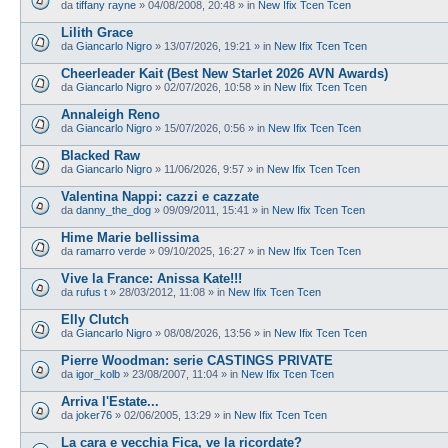
da
tiffany rayne
»
04/08/2008, 20:48
» in
New Ifix Tcen Tcen
Lilith Grace
da
Giancarlo Nigro
»
13/07/2026, 19:21
» in
New Ifix Tcen Tcen
Cheerleader Kait (Best New Starlet 2026 AVN Awards)
da
Giancarlo Nigro
»
02/07/2026, 10:58
» in
New Ifix Tcen Tcen
Annaleigh Reno
da
Giancarlo Nigro
»
15/07/2026, 0:56
» in
New Ifix Tcen Tcen
Blacked Raw
da
Giancarlo Nigro
»
11/06/2026, 9:57
» in
New Ifix Tcen Tcen
Valentina Nappi: cazzi e cazzate
da
danny_the_dog
»
09/09/2011, 15:41
» in
New Ifix Tcen Tcen
Hime Marie bellissima
da
ramarro verde
»
09/10/2025, 16:27
» in
New Ifix Tcen Tcen
Vive la France: Anissa Kate!!!
da
rufus t
»
28/03/2012, 11:08
» in
New Ifix Tcen Tcen
Elly Clutch
da
Giancarlo Nigro
»
08/08/2026, 13:56
» in
New Ifix Tcen Tcen
Pierre Woodman: serie CASTINGS PRIVATE
da
igor_kolb
»
23/08/2007, 11:04
» in
New Ifix Tcen Tcen
Arriva l'Estate...
da
joker76
»
02/06/2005, 13:29
» in
New Ifix Tcen Tcen
La cara e vecchia Fica, ve la ricordate?