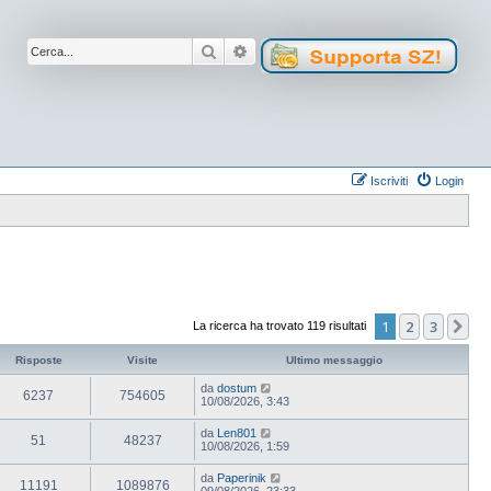
Cerca
Ricerca avanzata
Iscriviti
Login
1
2
3
Pr
La ricerca ha trovato 119 risultati
Risposte
Visite
Ultimo messaggio
da
dostum
6237
754605
10/08/2026, 3:43
da
Len801
51
48237
10/08/2026, 1:59
da
Paperinik
11191
1089876
09/08/2026, 23:33