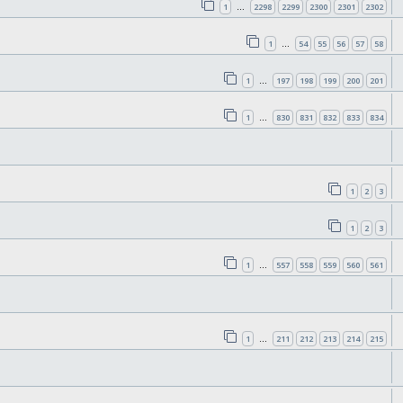
1
2298
2299
2300
2301
2302
…
1
54
55
56
57
58
…
1
197
198
199
200
201
…
1
830
831
832
833
834
…
1
2
3
1
2
3
1
557
558
559
560
561
…
1
211
212
213
214
215
…