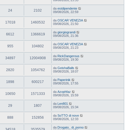
da
estdipendente
24
2102
09/08/2026, 22:59
da
OSCAR VENEZIA
17018
1460532
09/08/2026, 21:50
da
giorgiograndi
6612
1366619
09/08/2026, 21:36
da
OSCAR VENEZIA
955
104802
09/08/2026, 21:23
da
RickDangerous
34897
12004908
09/08/2026, 19:30
da
GeishaBalls
2820
1054762
09/08/2026, 18:07
da
Paperinik
1898
600217
09/08/2026, 17:55
da
Azophfaz
10650
1571333
09/08/2026, 15:59
da
Len801
29
1807
09/08/2026, 15:34
da
SoTTO di nove
888
152856
09/08/2026, 12:33
da
Drogato_ di_porno
34518
3535579