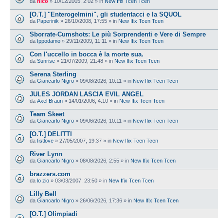
da
nico
»
10/12/2005, 2:02
» in
New Ifix Tcen Tcen
[O.T.] "Enterogelmini", gli studentacci e la SQUOL
da
Paperinik
»
26/10/2008, 17:55
» in
New Ifix Tcen Tcen
Sborrate-Cumshots: Le più Sorprendenti e Vere di Sempre
da
Ippodamo
»
29/11/2009, 11:11
» in
New Ifix Tcen Tcen
Con l'uccello in bocca è la morte sua.
da
Sunrise
»
21/07/2009, 21:48
» in
New Ifix Tcen Tcen
Serena Sterling
da
Giancarlo Nigro
»
09/08/2026, 10:11
» in
New Ifix Tcen Tcen
JULES JORDAN LASCIA EVIL ANGEL
da
Axel Braun
»
14/01/2006, 4:10
» in
New Ifix Tcen Tcen
Team Skeet
da
Giancarlo Nigro
»
09/06/2026, 10:11
» in
New Ifix Tcen Tcen
[O.T.] DELITTI
da
fistlove
»
27/05/2007, 19:37
» in
New Ifix Tcen Tcen
River Lynn
da
Giancarlo Nigro
»
08/08/2026, 2:55
» in
New Ifix Tcen Tcen
brazzers.com
da
lo zio
»
03/03/2007, 23:50
» in
New Ifix Tcen Tcen
Lilly Bell
da
Giancarlo Nigro
»
26/06/2026, 17:36
» in
New Ifix Tcen Tcen
[O.T.] Olimpiadi