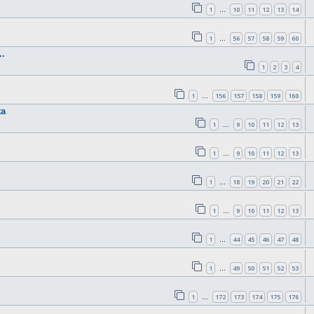
1
10
11
12
13
14
…
1
56
57
58
59
60
…
.
1
2
3
4
1
156
157
158
159
160
…
ta
1
9
10
11
12
13
…
1
9
10
11
12
13
…
1
18
19
20
21
22
…
1
9
10
11
12
13
…
1
44
45
46
47
48
…
1
49
50
51
52
53
…
1
172
173
174
175
176
…