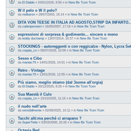
da
El Diablo
»
03/01/2026, 8:00
» in
New Ifix Tcen Tcen
W il pelo o W il pelo?
da
redbaron
»
28/07/2003, 16:14
» in
New Ifix Tcen Tcen
DITA VON TEESE IN ITALIA AD AGOSTO,STRIP DA INFARTO...
da
cattivipensieri
»
16/05/2007, 17:19
» in
New Ifix Tcen Tcen
espressioni di sorpresa & godimento... sincere o meno
da
teddy duchamp
»
13/07/2014, 16:37
» in
New Ifix Tcen Tcen
STOCKINGS - autoreggenti o con reggicalze - Nylon, Lycra Se
da
coppia_co
»
06/07/2026, 10:58
» in
New Ifix Tcen Tcen
Sesso e Cibo
da
maniac79
»
14/01/2026, 14:01
» in
New Ifix Tcen Tcen
Retro - Vintage
da
maniac79
»
13/01/2026, 12:05
» in
New Ifix Tcen Tcen
Più siamo, meglio stiamo (dal 3some all'orgia)
da
El Diablo
»
20/12/2025, 8:26
» in
New Ifix Tcen Tcen
Sua Maestà il Culo
da
coppia_co
»
15/10/2025, 11:15
» in
New Ifix Tcen Tcen
il nudo nell’arte
da
sensibilmente
»
02/09/2025, 10:11
» in
New Ifix Tcen Tcen
Tacchi alti:ma perchè ci arrapano ?
da
SuperTette
»
03/03/2008, 20:26
» in
New Ifix Tcen Tcen
Octavia Red