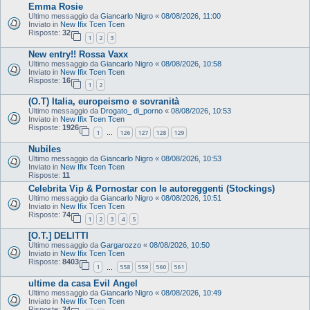
Emma Rosie
Ultimo messaggio da
Giancarlo Nigro
«
08/08/2026, 11:00
Inviato in
New Ifix Tcen Tcen
Risposte:
32
1
2
3
New entry!! Rossa Vaxx
Ultimo messaggio da
Giancarlo Nigro
«
08/08/2026, 10:58
Inviato in
New Ifix Tcen Tcen
Risposte:
16
1
2
(O.T) Italia, europeismo e sovranità
Ultimo messaggio da
Drogato_ di_porno
«
08/08/2026, 10:53
Inviato in
New Ifix Tcen Tcen
Risposte:
1926
1
126
127
128
129
…
Nubiles
Ultimo messaggio da
Giancarlo Nigro
«
08/08/2026, 10:53
Inviato in
New Ifix Tcen Tcen
Risposte:
11
Celebrita Vip & Pornostar con le autoreggenti (Stockings)
Ultimo messaggio da
Giancarlo Nigro
«
08/08/2026, 10:51
Inviato in
New Ifix Tcen Tcen
Risposte:
74
1
2
3
4
5
[O.T.] DELITTI
Ultimo messaggio da
Gargarozzo
«
08/08/2026, 10:50
Inviato in
New Ifix Tcen Tcen
Risposte:
8403
1
558
559
560
561
…
ultime da casa Evil Angel
Ultimo messaggio da
Giancarlo Nigro
«
08/08/2026, 10:49
Inviato in
New Ifix Tcen Tcen
Risposte:
24