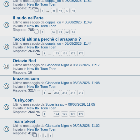
Ultimo messaggio da
coppia_co
«
08/08/2026, 11:52
Inviato in
New Ifix Tcen Tcen
Risposte:
712
1
45
46
47
48
…
il nudo nell’arte
Ultimo messaggio da
coppia_co
«
08/08/2026, 11:49
Inviato in
New Ifix Tcen Tcen
Risposte:
785
1
50
51
52
53
…
Tacchi alti:ma perchè ci arrapano ?
Ultimo messaggio da
coppia_co
«
08/08/2026, 11:44
Inviato in
New Ifix Tcen Tcen
Risposte:
2635
1
173
174
175
176
…
Octavia Red
Ultimo messaggio da
Giancarlo Nigro
«
08/08/2026, 11:17
Inviato in
New Ifix Tcen Tcen
Risposte:
10
brazzers.com
Ultimo messaggio da
Giancarlo Nigro
«
08/08/2026, 11:08
Inviato in
New Ifix Tcen Tcen
Risposte:
3214
1
212
213
214
215
…
Tushy.com
Ultimo messaggio da
Superfissato
«
08/08/2026, 11:05
Inviato in
New Ifix Tcen Tcen
Risposte:
2641
1
174
175
176
177
…
Team Skeet
Ultimo messaggio da
Giancarlo Nigro
«
08/08/2026, 11:02
Inviato in
New Ifix Tcen Tcen
Risposte:
41
1
2
3