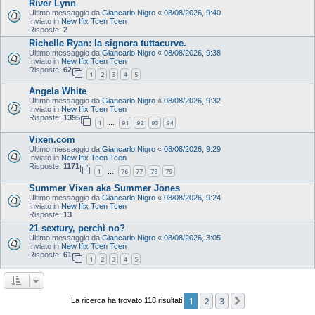
River Lynn
Ultimo messaggio da
Giancarlo Nigro
«
08/08/2026, 9:40
Inviato in
New Ifix Tcen Tcen
Risposte:
2
Richelle Ryan: la signora tuttacurve.
Ultimo messaggio da
Giancarlo Nigro
«
08/08/2026, 9:38
Inviato in
New Ifix Tcen Tcen
Risposte:
62
1
2
3
4
5
Angela White
Ultimo messaggio da
Giancarlo Nigro
«
08/08/2026, 9:32
Inviato in
New Ifix Tcen Tcen
Risposte:
1395
1
91
92
93
94
…
Vixen.com
Ultimo messaggio da
Giancarlo Nigro
«
08/08/2026, 9:29
Inviato in
New Ifix Tcen Tcen
Risposte:
1171
1
76
77
78
79
…
Summer Vixen aka Summer Jones
Ultimo messaggio da
Giancarlo Nigro
«
08/08/2026, 9:24
Inviato in
New Ifix Tcen Tcen
Risposte:
13
21 sextury, perchì no?
Ultimo messaggio da
Giancarlo Nigro
«
08/08/2026, 3:05
Inviato in
New Ifix Tcen Tcen
Risposte:
61
1
2
3
4
5
1
2
3
Prossimo
La ricerca ha trovato 118 risultati