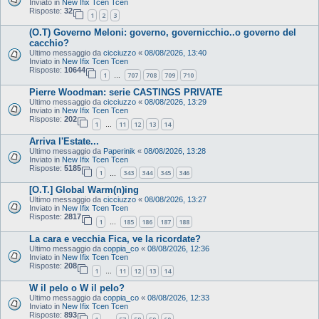
Inviato in
New Ifix Tcen Tcen
Risposte:
32
1
2
3
(O.T) Governo Meloni: governo, governicchio..o governo del
cacchio?
Ultimo messaggio da
cicciuzzo
«
08/08/2026, 13:40
Inviato in
New Ifix Tcen Tcen
Risposte:
10644
1
707
708
709
710
…
Pierre Woodman: serie CASTINGS PRIVATE
Ultimo messaggio da
cicciuzzo
«
08/08/2026, 13:29
Inviato in
New Ifix Tcen Tcen
Risposte:
202
1
11
12
13
14
…
Arriva l'Estate...
Ultimo messaggio da
Paperinik
«
08/08/2026, 13:28
Inviato in
New Ifix Tcen Tcen
Risposte:
5185
1
343
344
345
346
…
[O.T.] Global Warm(n)ing
Ultimo messaggio da
cicciuzzo
«
08/08/2026, 13:27
Inviato in
New Ifix Tcen Tcen
Risposte:
2817
1
185
186
187
188
…
La cara e vecchia Fica, ve la ricordate?
Ultimo messaggio da
coppia_co
«
08/08/2026, 12:36
Inviato in
New Ifix Tcen Tcen
Risposte:
208
1
11
12
13
14
…
W il pelo o W il pelo?
Ultimo messaggio da
coppia_co
«
08/08/2026, 12:33
Inviato in
New Ifix Tcen Tcen
Risposte:
893