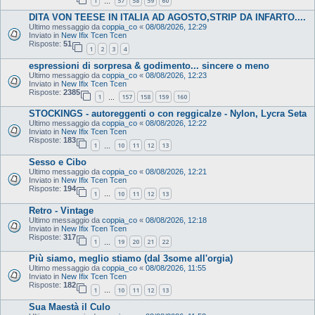
1
57
58
59
60
…
DITA VON TEESE IN ITALIA AD AGOSTO,STRIP DA INFARTO....
Ultimo messaggio da
coppia_co
«
08/08/2026, 12:29
Inviato in
New Ifix Tcen Tcen
Risposte:
51
1
2
3
4
espressioni di sorpresa & godimento... sincere o meno
Ultimo messaggio da
coppia_co
«
08/08/2026, 12:23
Inviato in
New Ifix Tcen Tcen
Risposte:
2385
1
157
158
159
160
…
STOCKINGS - autoreggenti o con reggicalze - Nylon, Lycra Seta
Ultimo messaggio da
coppia_co
«
08/08/2026, 12:22
Inviato in
New Ifix Tcen Tcen
Risposte:
183
1
10
11
12
13
…
Sesso e Cibo
Ultimo messaggio da
coppia_co
«
08/08/2026, 12:21
Inviato in
New Ifix Tcen Tcen
Risposte:
194
1
10
11
12
13
…
Retro - Vintage
Ultimo messaggio da
coppia_co
«
08/08/2026, 12:18
Inviato in
New Ifix Tcen Tcen
Risposte:
317
1
19
20
21
22
…
Più siamo, meglio stiamo (dal 3some all'orgia)
Ultimo messaggio da
coppia_co
«
08/08/2026, 11:55
Inviato in
New Ifix Tcen Tcen
Risposte:
182
1
10
11
12
13
…
Sua Maestà il Culo