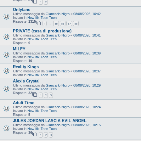
1
2
Onlyfans
Ultimo messaggio da
Giancarlo Nigro
«
08/08/2026, 10:42
Inviato in
New Ifix Tcen Tcen
Risposte:
1315
1
85
86
87
88
…
PRIVATE (casa di produzione)
Ultimo messaggio da
Giancarlo Nigro
«
08/08/2026, 10:41
Inviato in
New Ifix Tcen Tcen
Risposte:
9
MILFY
Ultimo messaggio da
Giancarlo Nigro
«
08/08/2026, 10:39
Inviato in
New Ifix Tcen Tcen
Risposte:
10
Reality Kings
Ultimo messaggio da
Giancarlo Nigro
«
08/08/2026, 10:37
Inviato in
New Ifix Tcen Tcen
Alexis Crystal
Ultimo messaggio da
Giancarlo Nigro
«
08/08/2026, 10:29
Inviato in
New Ifix Tcen Tcen
Risposte:
32
1
2
3
Adult Time
Ultimo messaggio da
Giancarlo Nigro
«
08/08/2026, 10:24
Inviato in
New Ifix Tcen Tcen
Risposte:
5
JULES JORDAN LASCIA EVIL ANGEL
Ultimo messaggio da
Giancarlo Nigro
«
08/08/2026, 10:15
Inviato in
New Ifix Tcen Tcen
Risposte:
36
1
2
3