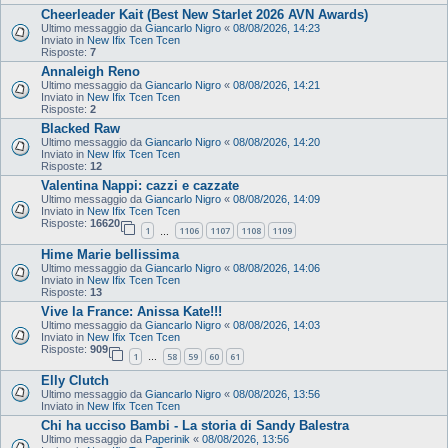
Cheerleader Kait (Best New Starlet 2026 AVN Awards)
Ultimo messaggio da
Giancarlo Nigro
«
08/08/2026, 14:23
Inviato in
New Ifix Tcen Tcen
Risposte:
7
Annaleigh Reno
Ultimo messaggio da
Giancarlo Nigro
«
08/08/2026, 14:21
Inviato in
New Ifix Tcen Tcen
Risposte:
2
Blacked Raw
Ultimo messaggio da
Giancarlo Nigro
«
08/08/2026, 14:20
Inviato in
New Ifix Tcen Tcen
Risposte:
12
Valentina Nappi: cazzi e cazzate
Ultimo messaggio da
Giancarlo Nigro
«
08/08/2026, 14:09
Inviato in
New Ifix Tcen Tcen
Risposte:
16620
1
1106
1107
1108
1109
…
Hime Marie bellissima
Ultimo messaggio da
Giancarlo Nigro
«
08/08/2026, 14:06
Inviato in
New Ifix Tcen Tcen
Risposte:
13
Vive la France: Anissa Kate!!!
Ultimo messaggio da
Giancarlo Nigro
«
08/08/2026, 14:03
Inviato in
New Ifix Tcen Tcen
Risposte:
909
1
58
59
60
61
…
Elly Clutch
Ultimo messaggio da
Giancarlo Nigro
«
08/08/2026, 13:56
Inviato in
New Ifix Tcen Tcen
Chi ha ucciso Bambi - La storia di Sandy Balestra
Ultimo messaggio da
Paperinik
«
08/08/2026, 13:56