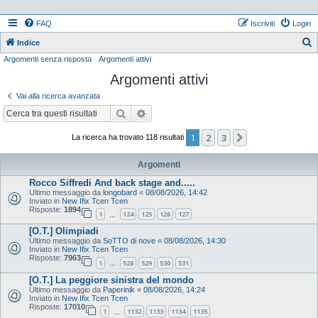
FAQ
Iscriviti
Login
Indice
Argomenti senza risposta
Argomenti attivi
e
Argomenti attivi
r
c
Vai alla ricerca avanzata
a
Cerca
Ricerca avanzata
1
2
3
Prossimo
La ricerca ha trovato 118 risultati
Argomenti
Rocco Siffredi And back stage and.....
Ultimo messaggio da
longobard
«
08/08/2026, 14:42
Inviato in
New Ifix Tcen Tcen
Risposte:
1894
1
124
125
126
127
…
[O.T.] Olimpiadi
Ultimo messaggio da
SoTTO di nove
«
08/08/2026, 14:30
Inviato in
New Ifix Tcen Tcen
Risposte:
7963
1
528
529
530
531
…
[O.T.] La peggiore sinistra del mondo
Ultimo messaggio da
Paperinik
«
08/08/2026, 14:24
Inviato in
New Ifix Tcen Tcen
Risposte:
17010
1
1132
1133
1134
1135
…