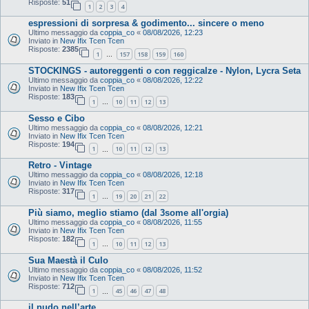
Risposte:
51
1
2
3
4
espressioni di sorpresa & godimento... sincere o meno
Ultimo messaggio da
coppia_co
«
08/08/2026, 12:23
Inviato in
New Ifix Tcen Tcen
Risposte:
2385
1
157
158
159
160
…
STOCKINGS - autoreggenti o con reggicalze - Nylon, Lycra Seta
Ultimo messaggio da
coppia_co
«
08/08/2026, 12:22
Inviato in
New Ifix Tcen Tcen
Risposte:
183
1
10
11
12
13
…
Sesso e Cibo
Ultimo messaggio da
coppia_co
«
08/08/2026, 12:21
Inviato in
New Ifix Tcen Tcen
Risposte:
194
1
10
11
12
13
…
Retro - Vintage
Ultimo messaggio da
coppia_co
«
08/08/2026, 12:18
Inviato in
New Ifix Tcen Tcen
Risposte:
317
1
19
20
21
22
…
Più siamo, meglio stiamo (dal 3some all'orgia)
Ultimo messaggio da
coppia_co
«
08/08/2026, 11:55
Inviato in
New Ifix Tcen Tcen
Risposte:
182
1
10
11
12
13
…
Sua Maestà il Culo
Ultimo messaggio da
coppia_co
«
08/08/2026, 11:52
Inviato in
New Ifix Tcen Tcen
Risposte:
712
1
45
46
47
48
…
il nudo nell’arte