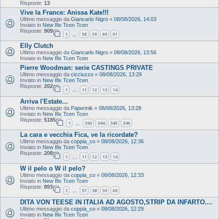
Risposte:
13
Vive la France: Anissa Kate!!!
Ultimo messaggio da
Giancarlo Nigro
«
08/08/2026, 14:03
Inviato in
New Ifix Tcen Tcen
Risposte:
909
1
58
59
60
61
…
Elly Clutch
Ultimo messaggio da
Giancarlo Nigro
«
08/08/2026, 13:56
Inviato in
New Ifix Tcen Tcen
Pierre Woodman: serie CASTINGS PRIVATE
Ultimo messaggio da
cicciuzzo
«
08/08/2026, 13:29
Inviato in
New Ifix Tcen Tcen
Risposte:
202
1
11
12
13
14
…
Arriva l'Estate...
Ultimo messaggio da
Paperinik
«
08/08/2026, 13:28
Inviato in
New Ifix Tcen Tcen
Risposte:
5185
1
343
344
345
346
…
La cara e vecchia Fica, ve la ricordate?
Ultimo messaggio da
coppia_co
«
08/08/2026, 12:36
Inviato in
New Ifix Tcen Tcen
Risposte:
208
1
11
12
13
14
…
W il pelo o W il pelo?
Ultimo messaggio da
coppia_co
«
08/08/2026, 12:33
Inviato in
New Ifix Tcen Tcen
Risposte:
893
1
57
58
59
60
…
DITA VON TEESE IN ITALIA AD AGOSTO,STRIP DA INFARTO....
Ultimo messaggio da
coppia_co
«
08/08/2026, 12:29
Inviato in
New Ifix Tcen Tcen