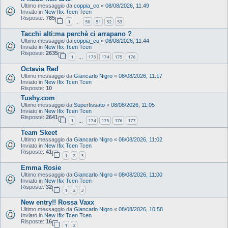
Ultimo messaggio da
coppia_co
«
08/08/2026, 11:49
Inviato in
New Ifix Tcen Tcen
Risposte:
785
1
50
51
52
53
…
Tacchi alti:ma perchè ci arrapano ?
Ultimo messaggio da
coppia_co
«
08/08/2026, 11:44
Inviato in
New Ifix Tcen Tcen
Risposte:
2635
1
173
174
175
176
…
Octavia Red
Ultimo messaggio da
Giancarlo Nigro
«
08/08/2026, 11:17
Inviato in
New Ifix Tcen Tcen
Risposte:
10
Tushy.com
Ultimo messaggio da
Superfissato
«
08/08/2026, 11:05
Inviato in
New Ifix Tcen Tcen
Risposte:
2641
1
174
175
176
177
…
Team Skeet
Ultimo messaggio da
Giancarlo Nigro
«
08/08/2026, 11:02
Inviato in
New Ifix Tcen Tcen
Risposte:
41
1
2
3
Emma Rosie
Ultimo messaggio da
Giancarlo Nigro
«
08/08/2026, 11:00
Inviato in
New Ifix Tcen Tcen
Risposte:
32
1
2
3
New entry!! Rossa Vaxx
Ultimo messaggio da
Giancarlo Nigro
«
08/08/2026, 10:58
Inviato in
New Ifix Tcen Tcen
Risposte:
16
1
2