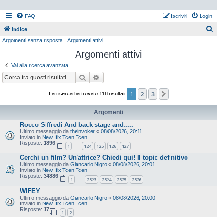
FAQ
Iscriviti
Login
Indice
Argomenti senza risposta
Argomenti attivi
e
Argomenti attivi
r
c
Vai alla ricerca avanzata
a
Cerca
Ricerca avanzata
1
2
3
Prossimo
La ricerca ha trovato 118 risultati
Argomenti
Rocco Siffredi And back stage and.....
Ultimo messaggio da
theinvoker
«
08/08/2026, 20:11
Inviato in
New Ifix Tcen Tcen
Risposte:
1896
1
124
125
126
127
…
Cerchi un film? Un'attrice? Chiedi qui! Il topic definitivo
Ultimo messaggio da
Giancarlo Nigro
«
08/08/2026, 20:01
Inviato in
New Ifix Tcen Tcen
Risposte:
34886
1
2323
2324
2325
2326
…
WIFEY
Ultimo messaggio da
Giancarlo Nigro
«
08/08/2026, 20:00
Inviato in
New Ifix Tcen Tcen
Risposte:
17
1
2