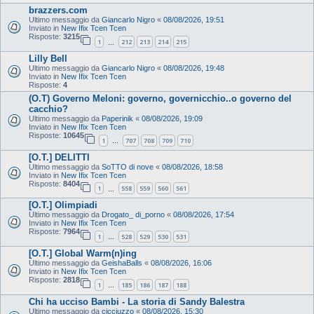
brazzers.com
Ultimo messaggio da
Giancarlo Nigro
«
08/08/2026, 19:51
Inviato in
New Ifix Tcen Tcen
Risposte:
3215
1
212
213
214
215
…
Lilly Bell
Ultimo messaggio da
Giancarlo Nigro
«
08/08/2026, 19:48
Inviato in
New Ifix Tcen Tcen
Risposte:
4
(O.T) Governo Meloni: governo, governicchio..o governo del
cacchio?
Ultimo messaggio da
Paperinik
«
08/08/2026, 19:09
Inviato in
New Ifix Tcen Tcen
Risposte:
10645
1
707
708
709
710
…
[O.T.] DELITTI
Ultimo messaggio da
SoTTO di nove
«
08/08/2026, 18:58
Inviato in
New Ifix Tcen Tcen
Risposte:
8404
1
558
559
560
561
…
[O.T.] Olimpiadi
Ultimo messaggio da
Drogato_ di_porno
«
08/08/2026, 17:54
Inviato in
New Ifix Tcen Tcen
Risposte:
7964
1
528
529
530
531
…
[O.T.] Global Warm(n)ing
Ultimo messaggio da
GeishaBalls
«
08/08/2026, 16:06
Inviato in
New Ifix Tcen Tcen
Risposte:
2818
1
185
186
187
188
…
Chi ha ucciso Bambi - La storia di Sandy Balestra
Ultimo messaggio da
cicciuzzo
«
08/08/2026, 15:30