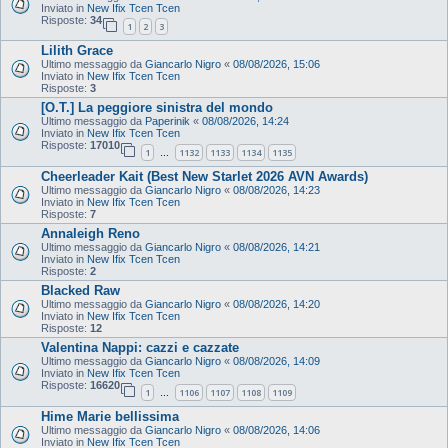
Inviato in
New Ifix Tcen Tcen
Risposte:
34
1
2
3
Lilith Grace
Ultimo messaggio da
Giancarlo Nigro
«
08/08/2026, 15:06
Inviato in
New Ifix Tcen Tcen
Risposte:
3
[O.T.] La peggiore sinistra del mondo
Ultimo messaggio da
Paperinik
«
08/08/2026, 14:24
Inviato in
New Ifix Tcen Tcen
Risposte:
17010
1
1132
1133
1134
1135
…
Cheerleader Kait (Best New Starlet 2026 AVN Awards)
Ultimo messaggio da
Giancarlo Nigro
«
08/08/2026, 14:23
Inviato in
New Ifix Tcen Tcen
Risposte:
7
Annaleigh Reno
Ultimo messaggio da
Giancarlo Nigro
«
08/08/2026, 14:21
Inviato in
New Ifix Tcen Tcen
Risposte:
2
Blacked Raw
Ultimo messaggio da
Giancarlo Nigro
«
08/08/2026, 14:20
Inviato in
New Ifix Tcen Tcen
Risposte:
12
Valentina Nappi: cazzi e cazzate
Ultimo messaggio da
Giancarlo Nigro
«
08/08/2026, 14:09
Inviato in
New Ifix Tcen Tcen
Risposte:
16620
1
1106
1107
1108
1109
…
Hime Marie bellissima
Ultimo messaggio da
Giancarlo Nigro
«
08/08/2026, 14:06
Inviato in
New Ifix Tcen Tcen