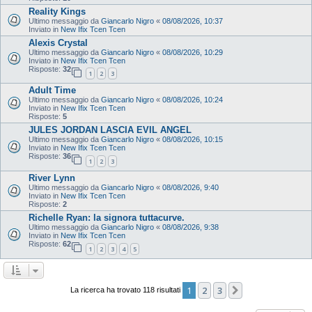
Reality Kings
Ultimo messaggio da
Giancarlo Nigro
«
08/08/2026, 10:37
Inviato in
New Ifix Tcen Tcen
Alexis Crystal
Ultimo messaggio da
Giancarlo Nigro
«
08/08/2026, 10:29
Inviato in
New Ifix Tcen Tcen
Risposte:
32
1
2
3
Adult Time
Ultimo messaggio da
Giancarlo Nigro
«
08/08/2026, 10:24
Inviato in
New Ifix Tcen Tcen
Risposte:
5
JULES JORDAN LASCIA EVIL ANGEL
Ultimo messaggio da
Giancarlo Nigro
«
08/08/2026, 10:15
Inviato in
New Ifix Tcen Tcen
Risposte:
36
1
2
3
River Lynn
Ultimo messaggio da
Giancarlo Nigro
«
08/08/2026, 9:40
Inviato in
New Ifix Tcen Tcen
Risposte:
2
Richelle Ryan: la signora tuttacurve.
Ultimo messaggio da
Giancarlo Nigro
«
08/08/2026, 9:38
Inviato in
New Ifix Tcen Tcen
Risposte:
62
1
2
3
4
5
1
2
3
Prossimo
La ricerca ha trovato 118 risultati