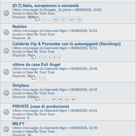
(O.T) Italia, europeismo e sovranità
Ultimo messaggio da
Drogato_ di_porno
«
08/08/2026, 10:53
Inviato in
New Ifix Tcen Tcen
Risposte:
1926
1
126
127
128
129
…
Nubiles
Ultimo messaggio da
Giancarlo Nigro
«
08/08/2026, 10:53
Inviato in
New Ifix Tcen Tcen
Risposte:
11
Celebrita Vip & Pornostar con le autoreggenti (Stockings)
Ultimo messaggio da
Giancarlo Nigro
«
08/08/2026, 10:51
Inviato in
New Ifix Tcen Tcen
Risposte:
74
1
2
3
4
5
ultime da casa Evil Angel
Ultimo messaggio da
Giancarlo Nigro
«
08/08/2026, 10:49
Inviato in
New Ifix Tcen Tcen
Risposte:
24
1
2
Onlyfans
Ultimo messaggio da
Giancarlo Nigro
«
08/08/2026, 10:42
Inviato in
New Ifix Tcen Tcen
Risposte:
1315
1
85
86
87
88
…
PRIVATE (casa di produzione)
Ultimo messaggio da
Giancarlo Nigro
«
08/08/2026, 10:41
Inviato in
New Ifix Tcen Tcen
Risposte:
9
MILFY
Ultimo messaggio da
Giancarlo Nigro
«
08/08/2026, 10:39
Inviato in
New Ifix Tcen Tcen
Risposte:
10