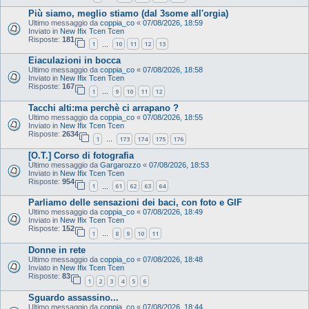
Più siamo, meglio stiamo (dal 3some all'orgia)
Ultimo messaggio da
coppia_co
«
07/08/2026, 18:59
Inviato in
New Ifix Tcen Tcen
Risposte:
181
1
10
11
12
13
…
Eiaculazioni in bocca
Ultimo messaggio da
coppia_co
«
07/08/2026, 18:58
Inviato in
New Ifix Tcen Tcen
Risposte:
167
1
9
10
11
12
…
Tacchi alti:ma perchè ci arrapano ?
Ultimo messaggio da
coppia_co
«
07/08/2026, 18:55
Inviato in
New Ifix Tcen Tcen
Risposte:
2634
1
173
174
175
176
…
[O.T.] Corso di fotografia
Ultimo messaggio da
Gargarozzo
«
07/08/2026, 18:53
Inviato in
New Ifix Tcen Tcen
Risposte:
954
1
61
62
63
64
…
Parliamo delle sensazioni dei baci, con foto e GIF
Ultimo messaggio da
coppia_co
«
07/08/2026, 18:49
Inviato in
New Ifix Tcen Tcen
Risposte:
152
1
8
9
10
11
…
Donne in rete
Ultimo messaggio da
coppia_co
«
07/08/2026, 18:48
Inviato in
New Ifix Tcen Tcen
Risposte:
83
1
2
3
4
5
6
Sguardo assassino...
Ultimo messaggio da
coppia_co
«
07/08/2026, 18:44