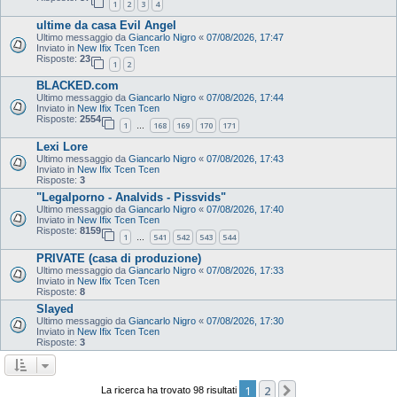
1
2
3
4
ultime da casa Evil Angel
Ultimo messaggio da
Giancarlo Nigro
«
07/08/2026, 17:47
Inviato in
New Ifix Tcen Tcen
Risposte:
23
1
2
BLACKED.com
Ultimo messaggio da
Giancarlo Nigro
«
07/08/2026, 17:44
Inviato in
New Ifix Tcen Tcen
Risposte:
2554
1
168
169
170
171
…
Lexi Lore
Ultimo messaggio da
Giancarlo Nigro
«
07/08/2026, 17:43
Inviato in
New Ifix Tcen Tcen
Risposte:
3
"Legalporno - Analvids - Pissvids"
Ultimo messaggio da
Giancarlo Nigro
«
07/08/2026, 17:40
Inviato in
New Ifix Tcen Tcen
Risposte:
8159
1
541
542
543
544
…
PRIVATE (casa di produzione)
Ultimo messaggio da
Giancarlo Nigro
«
07/08/2026, 17:33
Inviato in
New Ifix Tcen Tcen
Risposte:
8
Slayed
Ultimo messaggio da
Giancarlo Nigro
«
07/08/2026, 17:30
Inviato in
New Ifix Tcen Tcen
Risposte:
3
1
2
Prossimo
La ricerca ha trovato 98 risultati