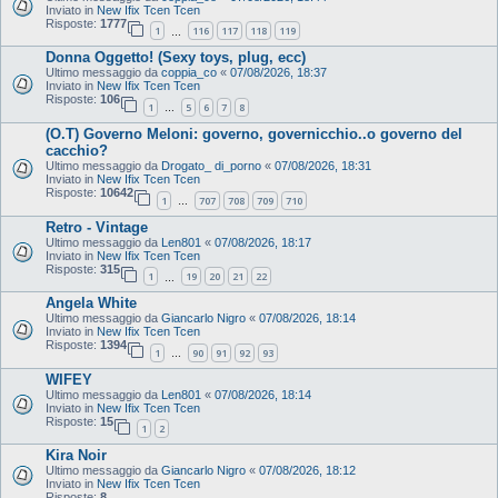
Inviato in
New Ifix Tcen Tcen
Risposte:
1777
1
116
117
118
119
…
Donna Oggetto! (Sexy toys, plug, ecc)
Ultimo messaggio da
coppia_co
«
07/08/2026, 18:37
Inviato in
New Ifix Tcen Tcen
Risposte:
106
1
5
6
7
8
…
(O.T) Governo Meloni: governo, governicchio..o governo del
cacchio?
Ultimo messaggio da
Drogato_ di_porno
«
07/08/2026, 18:31
Inviato in
New Ifix Tcen Tcen
Risposte:
10642
1
707
708
709
710
…
Retro - Vintage
Ultimo messaggio da
Len801
«
07/08/2026, 18:17
Inviato in
New Ifix Tcen Tcen
Risposte:
315
1
19
20
21
22
…
Angela White
Ultimo messaggio da
Giancarlo Nigro
«
07/08/2026, 18:14
Inviato in
New Ifix Tcen Tcen
Risposte:
1394
1
90
91
92
93
…
WIFEY
Ultimo messaggio da
Len801
«
07/08/2026, 18:14
Inviato in
New Ifix Tcen Tcen
Risposte:
15
1
2
Kira Noir
Ultimo messaggio da
Giancarlo Nigro
«
07/08/2026, 18:12
Inviato in
New Ifix Tcen Tcen
Risposte:
8