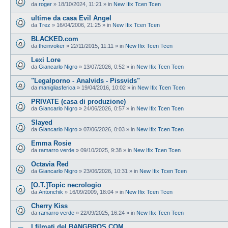
da
roger
»
18/10/2024, 11:21
» in
New Ifix Tcen Tcen
ultime da casa Evil Angel
da
Trez
»
16/04/2006, 21:25
» in
New Ifix Tcen Tcen
BLACKED.com
da
theinvoker
»
22/11/2015, 11:11
» in
New Ifix Tcen Tcen
Lexi Lore
da
Giancarlo Nigro
»
13/07/2026, 0:52
» in
New Ifix Tcen Tcen
"Legalporno - Analvids - Pissvids"
da
manigliasferica
»
19/04/2016, 10:02
» in
New Ifix Tcen Tcen
PRIVATE (casa di produzione)
da
Giancarlo Nigro
»
24/06/2026, 0:57
» in
New Ifix Tcen Tcen
Slayed
da
Giancarlo Nigro
»
07/06/2026, 0:03
» in
New Ifix Tcen Tcen
Emma Rosie
da
ramarro verde
»
09/10/2025, 9:38
» in
New Ifix Tcen Tcen
Octavia Red
da
Giancarlo Nigro
»
23/06/2026, 10:31
» in
New Ifix Tcen Tcen
[O.T.]Topic necrologio
da
Antonchik
»
16/09/2009, 18:04
» in
New Ifix Tcen Tcen
Cherry Kiss
da
ramarro verde
»
22/09/2025, 16:24
» in
New Ifix Tcen Tcen
I filmati del BANGBROS.COM