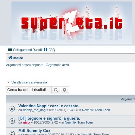
Collegamenti Rapidi
FAQ
Indice
Argomenti senza risposta
Argomenti attivi
Vai alla ricerca avanzata
Cerca
Ricerca avanzata
Argoment
Valentina Nappi: cazzi e cazzate
da
danny_the_dog
»
09/09/2011, 15:41
» in
New Ifix Tcen Tcen
[OT] Signore e signori: la guerra.
da
nico
»
10/12/2005, 2:02
» in
New Ifix Tcen Tcen
Milf Serenity Cox
da
ramarro verde
»
09/03/2026, 14:52
» in
New Ifix Tcen Tcen