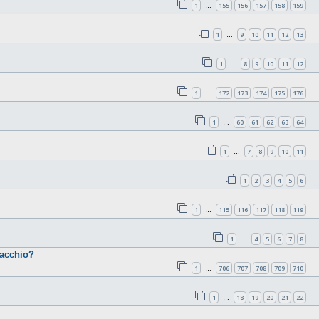
1
155
156
157
158
159
…
1
9
10
11
12
13
…
1
8
9
10
11
12
…
1
172
173
174
175
176
…
1
60
61
62
63
64
…
1
7
8
9
10
11
…
1
2
3
4
5
6
1
115
116
117
118
119
…
1
4
5
6
7
8
…
cacchio?
1
706
707
708
709
710
…
1
18
19
20
21
22
…