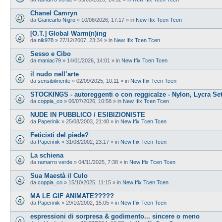
Chanel Camryn
da
Giancarlo Nigro
»
10/06/2026, 17:17
» in
New Ifix Tcen Tcen
[O.T.] Global Warm(n)ing
da
nik978
»
27/12/2007, 23:34
» in
New Ifix Tcen Tcen
Sesso e Cibo
da
maniac79
»
14/01/2026, 14:01
» in
New Ifix Tcen Tcen
il nudo nell’arte
da
sensibilmente
»
02/09/2025, 10:11
» in
New Ifix Tcen Tcen
STOCKINGS - autoreggenti o con reggicalze - Nylon, Lycra Se
da
coppia_co
»
06/07/2026, 10:58
» in
New Ifix Tcen Tcen
NUDE IN PUBBLICO / ESIBIZIONISTE
da
Paperinik
»
25/08/2003, 21:48
» in
New Ifix Tcen Tcen
Feticisti del piede?
da
Paperinik
»
31/08/2002, 23:17
» in
New Ifix Tcen Tcen
La schiena
da
ramarro verde
»
04/11/2025, 7:38
» in
New Ifix Tcen Tcen
Sua Maestà il Culo
da
coppia_co
»
15/10/2025, 11:15
» in
New Ifix Tcen Tcen
MA LE GIF ANIMATE?????
da
Paperinik
»
29/10/2002, 15:05
» in
New Ifix Tcen Tcen
espressioni di sorpresa & godimento... sincere o meno