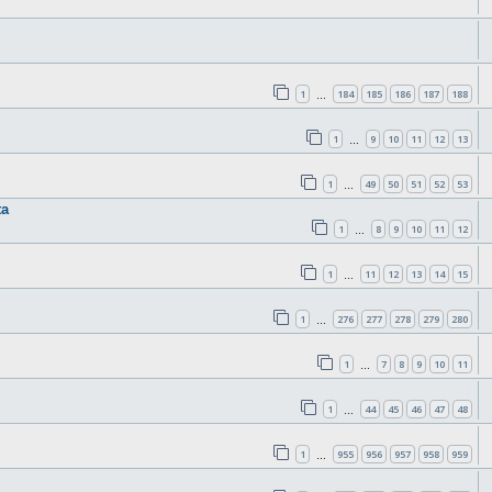
1
184
185
186
187
188
…
1
9
10
11
12
13
…
1
49
50
51
52
53
…
ta
1
8
9
10
11
12
…
1
11
12
13
14
15
…
1
276
277
278
279
280
…
1
7
8
9
10
11
…
1
44
45
46
47
48
…
1
955
956
957
958
959
…