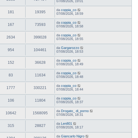
07/08/2026, 19:01
da
coppia_co
181
19395
07/08/2026, 18:59
da
coppia_co
167
73593
07/08/2026, 18:58
da
coppia_co
2634
399028
07/08/2026, 18:55
da
Gargarozzo
954
104461
07/08/2026, 18:53
da
coppia_co
152
36628
07/08/2026, 18:49
da
coppia_co
83
11634
07/08/2026, 18:48
da
coppia_co
1777
330221
07/08/2026, 18:44
da
coppia_co
106
11804
07/08/2026, 18:37
da
Drogato_ di_porno
10642
1568095
07/08/2026, 18:31
da
Len801
315
28827
07/08/2026, 18:17
da
Giancarlo Nigro