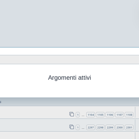
Argomenti attivi
i
1
1104
1105
1106
1107
1108
…
1
2297
2298
2299
2300
2301
…