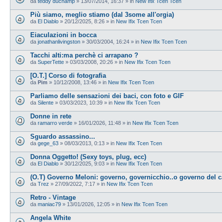
da
teddy duchamp
»
13/07/2014, 16:37
» in
New Ifix Tcen Tcen
Più siamo, meglio stiamo (dal 3some all'orgia)
da
El Diablo
»
20/12/2025, 8:26
» in
New Ifix Tcen Tcen
Eiaculazioni in bocca
da
jonathanlivingston
»
30/03/2004, 16:24
» in
New Ifix Tcen Tcen
Tacchi alti:ma perchè ci arrapano ?
da
SuperTette
»
03/03/2008, 20:26
» in
New Ifix Tcen Tcen
[O.T.] Corso di fotografia
da
Pim
»
10/12/2008, 13:46
» in
New Ifix Tcen Tcen
Parliamo delle sensazioni dei baci, con foto e GIF
da
Silente
»
03/03/2023, 10:39
» in
New Ifix Tcen Tcen
Donne in rete
da
ramarro verde
»
16/01/2026, 11:48
» in
New Ifix Tcen Tcen
Sguardo assassino...
da
gege_63
»
08/03/2013, 0:13
» in
New Ifix Tcen Tcen
Donna Oggetto! (Sexy toys, plug, ecc)
da
El Diablo
»
30/12/2025, 9:03
» in
New Ifix Tcen Tcen
(O.T) Governo Meloni: governo, governicchio..o governo del 
da
Trez
»
27/09/2022, 7:17
» in
New Ifix Tcen Tcen
Retro - Vintage
da
maniac79
»
13/01/2026, 12:05
» in
New Ifix Tcen Tcen
Angela White