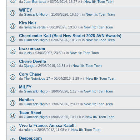
da
Juan Burrasca
»
03/02/2014, 18:27
» in
New Ifix Tcen Tcen
WIFEY
da
Giancarlo Nigro
»
21/06/2026, 16:16
» in
New Ifix Tcen Tcen
Kira Noir
da
ramarro verde
»
30/10/2025, 13:03
» in
New Ifix Tcen Tcen
Cheerleader Kait (Best New Starlet 2026 AVN Awards)
da
Giancarlo Nigro
»
02/07/2026, 10:58
» in
New Ifix Tcen Tcen
brazzers.com
da
lo zio
»
03/03/2007, 23:50
» in
New Ifix Tcen Tcen
Cherie Deville
da
Django
»
24/08/2019, 12:31
» in
New Ifix Tcen Tcen
Cory Chase
da
The Notorious 17
»
06/04/2015, 2:29
» in
New Ifix Tcen Tcen
MILFY
da
Giancarlo Nigro
»
18/06/2026, 1:17
» in
New Ifix Tcen Tcen
Nubiles
da
Giancarlo Nigro
»
13/07/2026, 2:00
» in
New Ifix Tcen Tcen
Team Skeet
da
Giancarlo Nigro
»
09/06/2026, 10:11
» in
New Ifix Tcen Tcen
Vive la France: Anissa Kate!!!
da
rufus t
»
28/03/2012, 11:08
» in
New Ifix Tcen Tcen
Deeper.com