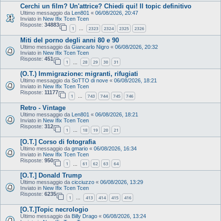
Cerchi un film? Un'attrice? Chiedi qui! Il topic definitivo
Ultimo messaggio da
Len801
«
06/08/2026, 20:47
Inviato in
New Ifix Tcen Tcen
Risposte:
34883
1
2323
2324
2325
2326
…
Miti del porno degli anni 80 e 90
Ultimo messaggio da
Giancarlo Nigro
«
06/08/2026, 20:32
Inviato in
New Ifix Tcen Tcen
Risposte:
451
1
28
29
30
31
…
(O.T.) Immigrazione: migranti, rifugiati
Ultimo messaggio da
SoTTO di nove
«
06/08/2026, 18:21
Inviato in
New Ifix Tcen Tcen
Risposte:
11177
1
743
744
745
746
…
Retro - Vintage
Ultimo messaggio da
Len801
«
06/08/2026, 18:21
Inviato in
New Ifix Tcen Tcen
Risposte:
312
1
18
19
20
21
…
[O.T.] Corso di fotografia
Ultimo messaggio da
gmario
«
06/08/2026, 16:34
Inviato in
New Ifix Tcen Tcen
Risposte:
950
1
61
62
63
64
…
[O.T.] Donald Trump
Ultimo messaggio da
cicciuzzo
«
06/08/2026, 13:29
Inviato in
New Ifix Tcen Tcen
Risposte:
6235
1
413
414
415
416
…
[O.T.]Topic necrologio
Ultimo messaggio da
Billy Drago
«
06/08/2026, 13:24