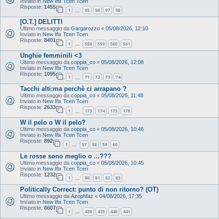
Inviato in
New Ifix Tcen Tcen
Risposte:
1455
1
95
96
97
98
…
[O.T.] DELITTI
Ultimo messaggio da
Gargarozzo
«
05/08/2026, 12:10
Inviato in
New Ifix Tcen Tcen
Risposte:
8401
1
558
559
560
561
…
Unghie femminili <3
Ultimo messaggio da
coppia_co
«
05/08/2026, 12:08
Inviato in
New Ifix Tcen Tcen
Risposte:
1095
1
71
72
73
74
…
Tacchi alti:ma perchè ci arrapano ?
Ultimo messaggio da
coppia_co
«
05/08/2026, 11:48
Inviato in
New Ifix Tcen Tcen
Risposte:
2633
1
173
174
175
176
…
W il pelo o W il pelo?
Ultimo messaggio da
coppia_co
«
05/08/2026, 10:46
Inviato in
New Ifix Tcen Tcen
Risposte:
892
1
57
58
59
60
…
Le rosse sono meglio o ...???
Ultimo messaggio da
coppia_co
«
05/08/2026, 10:45
Inviato in
New Ifix Tcen Tcen
Risposte:
1232
1
80
81
82
83
…
Politically Correct: punto di non ritorno? (OT)
Ultimo messaggio da
Azophfaz
«
04/08/2026, 17:35
Inviato in
New Ifix Tcen Tcen
Risposte:
6607
1
438
439
440
441
…