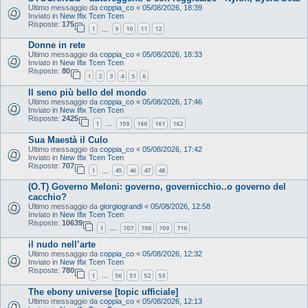
Ultimo messaggio da
coppia_co
«
05/08/2026, 18:39
Inviato in
New Ifix Tcen Tcen
Risposte:
175
1
9
10
11
12
…
Donne in rete
Ultimo messaggio da
coppia_co
«
05/08/2026, 18:33
Inviato in
New Ifix Tcen Tcen
Risposte:
80
1
2
3
4
5
6
Il seno più bello del mondo
Ultimo messaggio da
coppia_co
«
05/08/2026, 17:46
Inviato in
New Ifix Tcen Tcen
Risposte:
2425
1
159
160
161
162
…
Sua Maestà il Culo
Ultimo messaggio da
coppia_co
«
05/08/2026, 17:42
Inviato in
New Ifix Tcen Tcen
Risposte:
707
1
45
46
47
48
…
(O.T) Governo Meloni: governo, governicchio..o governo del
cacchio?
Ultimo messaggio da
giorgiograndi
«
05/08/2026, 12:58
Inviato in
New Ifix Tcen Tcen
Risposte:
10639
1
707
708
709
710
…
il nudo nell’arte
Ultimo messaggio da
coppia_co
«
05/08/2026, 12:32
Inviato in
New Ifix Tcen Tcen
Risposte:
780
1
50
51
52
53
…
The ebony universe [topic ufficiale]
Ultimo messaggio da
coppia_co
«
05/08/2026, 12:13