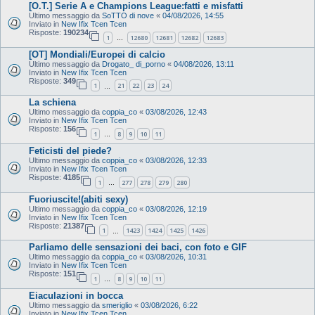
[O.T.] Serie A e Champions League:fatti e misfatti
Ultimo messaggio da
SoTTO di nove
«
04/08/2026, 14:55
Inviato in
New Ifix Tcen Tcen
Risposte:
190234
1
12680
12681
12682
12683
…
[OT] Mondiali/Europei di calcio
Ultimo messaggio da
Drogato_ di_porno
«
04/08/2026, 13:11
Inviato in
New Ifix Tcen Tcen
Risposte:
349
1
21
22
23
24
…
La schiena
Ultimo messaggio da
coppia_co
«
03/08/2026, 12:43
Inviato in
New Ifix Tcen Tcen
Risposte:
156
1
8
9
10
11
…
Feticisti del piede?
Ultimo messaggio da
coppia_co
«
03/08/2026, 12:33
Inviato in
New Ifix Tcen Tcen
Risposte:
4185
1
277
278
279
280
…
Fuoriuscite!(abiti sexy)
Ultimo messaggio da
coppia_co
«
03/08/2026, 12:19
Inviato in
New Ifix Tcen Tcen
Risposte:
21387
1
1423
1424
1425
1426
…
Parliamo delle sensazioni dei baci, con foto e GIF
Ultimo messaggio da
coppia_co
«
03/08/2026, 10:31
Inviato in
New Ifix Tcen Tcen
Risposte:
151
1
8
9
10
11
…
Eiaculazioni in bocca
Ultimo messaggio da
smeriglio
«
03/08/2026, 6:22
Inviato in
New Ifix Tcen Tcen