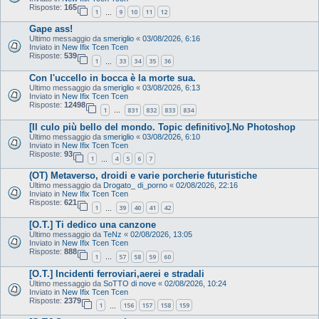
Risposte:
165
1
9
10
11
12
…
Gape ass!
Ultimo messaggio da
smeriglio
«
03/08/2026, 6:16
Inviato in
New Ifix Tcen Tcen
Risposte:
539
1
33
34
35
36
…
Con l'uccello in bocca è la morte sua.
Ultimo messaggio da
smeriglio
«
03/08/2026, 6:13
Inviato in
New Ifix Tcen Tcen
Risposte:
12498
1
831
832
833
834
…
[Il culo più bello del mondo. Topic definitivo].No Photoshop
Ultimo messaggio da
smeriglio
«
03/08/2026, 6:10
Inviato in
New Ifix Tcen Tcen
Risposte:
93
1
4
5
6
7
…
(OT) Metaverso, droidi e varie porcherie futuristiche
Ultimo messaggio da
Drogato_ di_porno
«
02/08/2026, 22:16
Inviato in
New Ifix Tcen Tcen
Risposte:
621
1
39
40
41
42
…
[O.T.] Ti dedico una canzone
Ultimo messaggio da
TeNz
«
02/08/2026, 13:05
Inviato in
New Ifix Tcen Tcen
Risposte:
888
1
57
58
59
60
…
[O.T.] Incidenti ferroviari,aerei e stradali
Ultimo messaggio da
SoTTO di nove
«
02/08/2026, 10:24
Inviato in
New Ifix Tcen Tcen
Risposte:
2379
1
156
157
158
159
…