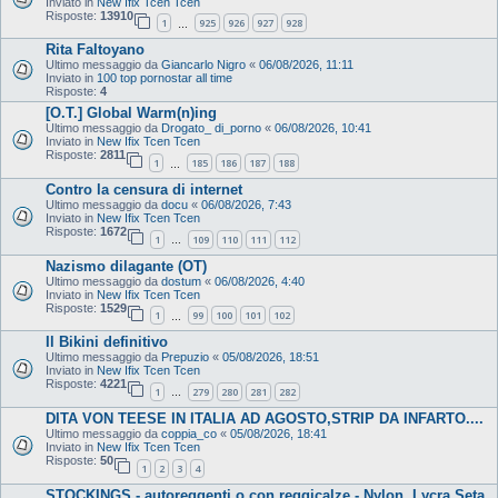
Inviato in
New Ifix Tcen Tcen
Risposte:
13910
1
925
926
927
928
…
Rita Faltoyano
Ultimo messaggio da
Giancarlo Nigro
«
06/08/2026, 11:11
Inviato in
100 top pornostar all time
Risposte:
4
[O.T.] Global Warm(n)ing
Ultimo messaggio da
Drogato_ di_porno
«
06/08/2026, 10:41
Inviato in
New Ifix Tcen Tcen
Risposte:
2811
1
185
186
187
188
…
Contro la censura di internet
Ultimo messaggio da
docu
«
06/08/2026, 7:43
Inviato in
New Ifix Tcen Tcen
Risposte:
1672
1
109
110
111
112
…
Nazismo dilagante (OT)
Ultimo messaggio da
dostum
«
06/08/2026, 4:40
Inviato in
New Ifix Tcen Tcen
Risposte:
1529
1
99
100
101
102
…
Il Bikini definitivo
Ultimo messaggio da
Prepuzio
«
05/08/2026, 18:51
Inviato in
New Ifix Tcen Tcen
Risposte:
4221
1
279
280
281
282
…
DITA VON TEESE IN ITALIA AD AGOSTO,STRIP DA INFARTO....
Ultimo messaggio da
coppia_co
«
05/08/2026, 18:41
Inviato in
New Ifix Tcen Tcen
Risposte:
50
1
2
3
4
STOCKINGS - autoreggenti o con reggicalze - Nylon, Lycra Seta