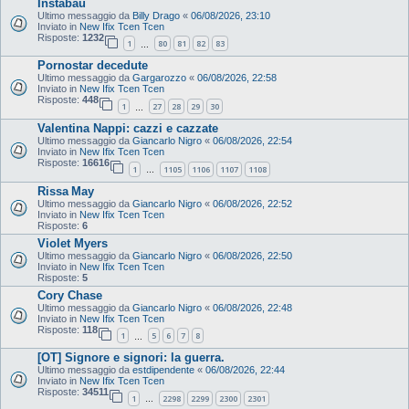
Instabau
Ultimo messaggio da
Billy Drago
«
06/08/2026, 23:10
Inviato in
New Ifix Tcen Tcen
Risposte:
1232
1
80
81
82
83
…
Pornostar decedute
Ultimo messaggio da
Gargarozzo
«
06/08/2026, 22:58
Inviato in
New Ifix Tcen Tcen
Risposte:
448
1
27
28
29
30
…
Valentina Nappi: cazzi e cazzate
Ultimo messaggio da
Giancarlo Nigro
«
06/08/2026, 22:54
Inviato in
New Ifix Tcen Tcen
Risposte:
16616
1
1105
1106
1107
1108
…
Rissa May
Ultimo messaggio da
Giancarlo Nigro
«
06/08/2026, 22:52
Inviato in
New Ifix Tcen Tcen
Risposte:
6
Violet Myers
Ultimo messaggio da
Giancarlo Nigro
«
06/08/2026, 22:50
Inviato in
New Ifix Tcen Tcen
Risposte:
5
Cory Chase
Ultimo messaggio da
Giancarlo Nigro
«
06/08/2026, 22:48
Inviato in
New Ifix Tcen Tcen
Risposte:
118
1
5
6
7
8
…
[OT] Signore e signori: la guerra.
Ultimo messaggio da
estdipendente
«
06/08/2026, 22:44
Inviato in
New Ifix Tcen Tcen
Risposte:
34511
1
2298
2299
2300
2301
…