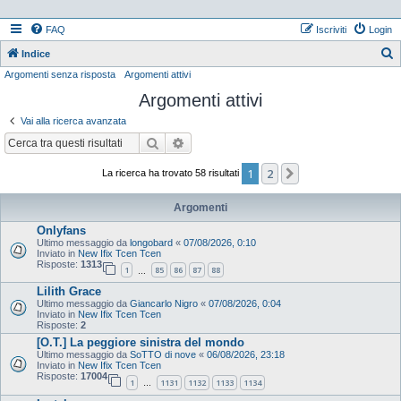
FAQ
Iscriviti
Login
Indice
Argomenti senza risposta
Argomenti attivi
e
Argomenti attivi
r
c
Vai alla ricerca avanzata
a
Cerca
Ricerca avanzata
1
2
Prossimo
La ricerca ha trovato 58 risultati
Argomenti
Onlyfans
Ultimo messaggio da
longobard
«
07/08/2026, 0:10
Inviato in
New Ifix Tcen Tcen
Risposte:
1313
1
85
86
87
88
…
Lilith Grace
Ultimo messaggio da
Giancarlo Nigro
«
07/08/2026, 0:04
Inviato in
New Ifix Tcen Tcen
Risposte:
2
[O.T.] La peggiore sinistra del mondo
Ultimo messaggio da
SoTTO di nove
«
06/08/2026, 23:18
Inviato in
New Ifix Tcen Tcen
Risposte:
17004
1
1131
1132
1133
1134
…