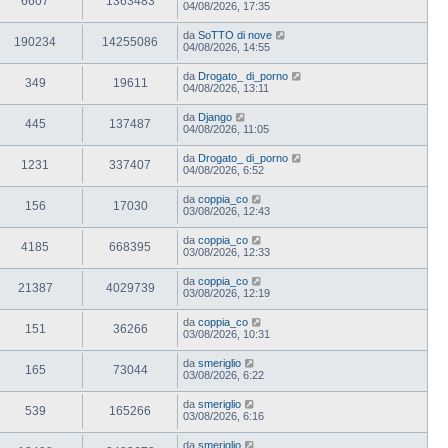
6607
1363483
04/08/2026, 17:35
da
SoTTO di nove
190234
14255086
04/08/2026, 14:55
da
Drogato_ di_porno
349
19611
04/08/2026, 13:11
da
Django
445
137487
04/08/2026, 11:05
da
Drogato_ di_porno
1231
337407
04/08/2026, 6:52
da
coppia_co
156
17030
03/08/2026, 12:43
da
coppia_co
4185
668395
03/08/2026, 12:33
da
coppia_co
21387
4029739
03/08/2026, 12:19
da
coppia_co
151
36266
03/08/2026, 10:31
da
smeriglio
165
73044
03/08/2026, 6:22
da
smeriglio
539
165266
03/08/2026, 6:16
da
smeriglio