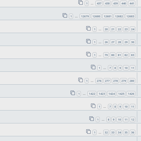
1
437
438
439
440
441
…
1
12679
12680
12681
12682
12683
…
1
20
21
22
23
24
…
1
26
27
28
29
30
…
1
79
80
81
82
83
…
1
7
8
9
10
11
…
1
276
277
278
279
280
…
1
1422
1423
1424
1425
1426
…
1
7
8
9
10
11
…
1
8
9
10
11
12
…
1
32
33
34
35
36
…