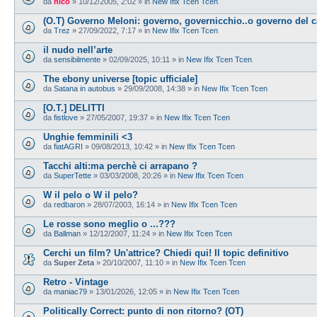
da
nico
»
10/12/2005, 2:02
» in
New Ifix Tcen Tcen
(O.T) Governo Meloni: governo, governicchio..o governo del 
da
Trez
»
27/09/2022, 7:17
» in
New Ifix Tcen Tcen
il nudo nell’arte
da
sensibilmente
»
02/09/2025, 10:11
» in
New Ifix Tcen Tcen
The ebony universe [topic ufficiale]
da
Satana in autobus
»
29/09/2008, 14:38
» in
New Ifix Tcen Tcen
[O.T.] DELITTI
da
fistlove
»
27/05/2007, 19:37
» in
New Ifix Tcen Tcen
Unghie femminili <3
da
fiatAGRI
»
09/08/2013, 10:42
» in
New Ifix Tcen Tcen
Tacchi alti:ma perchè ci arrapano ?
da
SuperTette
»
03/03/2008, 20:26
» in
New Ifix Tcen Tcen
W il pelo o W il pelo?
da
redbaron
»
28/07/2003, 16:14
» in
New Ifix Tcen Tcen
Le rosse sono meglio o ...???
da
Ballman
»
12/12/2007, 11:24
» in
New Ifix Tcen Tcen
Cerchi un film? Un'attrice? Chiedi qui! Il topic definitivo
da
Super Zeta
»
20/10/2007, 11:10
» in
New Ifix Tcen Tcen
Retro - Vintage
da
maniac79
»
13/01/2026, 12:05
» in
New Ifix Tcen Tcen
Politically Correct: punto di non ritorno? (OT)