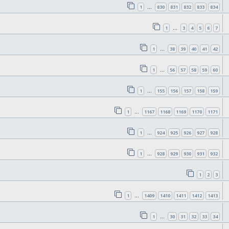
1
830
831
832
833
834
…
1
3
4
5
6
7
…
1
38
39
40
41
42
…
1
56
57
58
59
60
…
1
155
156
157
158
159
…
1
1167
1168
1169
1170
1171
…
1
924
925
926
927
928
…
1
928
929
930
931
932
…
1
2
3
1
1409
1410
1411
1412
1413
…
1
30
31
32
33
34
…