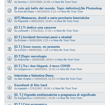
da
Sunrise
»
21/07/2009, 21:48
» in
New Ifix Tcen Tcen
[Il culo più bello del mondo. Topic definitivo].No Photoshop
da
Axel del Riope
»
28/10/2019, 0:13
» in
New Ifix Tcen Tcen
(OT) Metaverso, droidi e varie porcherie futuristiche
da
Paperinik
»
06/01/2022, 10:56
» in
New Ifix Tcen Tcen
[O.T.] Ti dedico una canzone
da
Lonewolf
»
17/01/2013, 17:25
» in
New Ifix Tcen Tcen
[O.T.] Incidenti ferroviari,aerei e stradali
da
Errante
»
30/06/2009, 2:33
» in
New Ifix Tcen Tcen
[O.T.] Sono nuovo, mi presento
da
crm114
»
08/05/2006, 1:18
» in
New Ifix Tcen Tcen
[O.T.]Topic necrologio
da
Antonchik
»
16/09/2009, 18:04
» in
New Ifix Tcen Tcen
[O.T.] Tra i due litiganti, il terzo COVID
da
Gargarozzo
»
24/02/2021, 12:19
» in
New Ifix Tcen Tcen
Intervista a Valentine Demy
da
Alec Empire
»
13/04/2019, 21:13
» in
New Ifix Tcen Tcen
Esordienti di film hard
da
kappabi
»
27/01/2007, 16:06
» in
New Ifix Tcen Tcen
[O. T.] Vignette emblematiche e pregnanza di significato
da
Gargarozzo
»
22/01/2017, 21:04
» in
New Ifix Tcen Tcen
[O.T.] Crisi economica