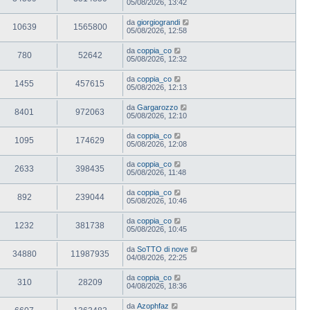
05/08/2026, 13:42
da
giorgiograndi
10639
1565800
05/08/2026, 12:58
da
coppia_co
780
52642
05/08/2026, 12:32
da
coppia_co
1455
457615
05/08/2026, 12:13
da
Gargarozzo
8401
972063
05/08/2026, 12:10
da
coppia_co
1095
174629
05/08/2026, 12:08
da
coppia_co
2633
398435
05/08/2026, 11:48
da
coppia_co
892
239044
05/08/2026, 10:46
da
coppia_co
1232
381738
05/08/2026, 10:45
da
SoTTO di nove
34880
11987935
04/08/2026, 22:25
da
coppia_co
310
28209
04/08/2026, 18:36
da
Azophfaz