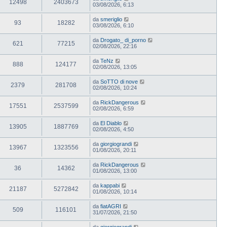
12498
2403673
03/08/2026, 6:13
da
smeriglio
93
18282
03/08/2026, 6:10
da
Drogato_ di_porno
621
77215
02/08/2026, 22:16
da
TeNz
888
124177
02/08/2026, 13:05
da
SoTTO di nove
2379
281708
02/08/2026, 10:24
da
RickDangerous
17551
2537599
02/08/2026, 6:59
da
El Diablo
13905
1887769
02/08/2026, 4:50
da
giorgiograndi
13967
1323556
01/08/2026, 20:11
da
RickDangerous
36
14362
01/08/2026, 13:00
da
kappabi
21187
5272842
01/08/2026, 10:14
da
fiatAGRI
509
116101
31/07/2026, 21:50