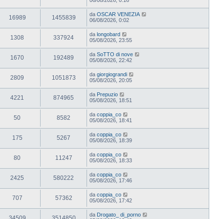
da
OSCAR VENEZIA
16989
1455839
06/08/2026, 0:02
da
longobard
1308
337924
05/08/2026, 23:55
da
SoTTO di nove
1670
192489
05/08/2026, 22:42
da
giorgiograndi
2809
1051873
05/08/2026, 20:05
da
Prepuzio
4221
874965
05/08/2026, 18:51
da
coppia_co
50
8582
05/08/2026, 18:41
da
coppia_co
175
5267
05/08/2026, 18:39
da
coppia_co
80
11247
05/08/2026, 18:33
da
coppia_co
2425
580222
05/08/2026, 17:46
da
coppia_co
707
57362
05/08/2026, 17:42
da
Drogato_ di_porno
34509
3514850