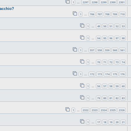
1
2297
2298
2299
2300
2301
…
cacchio?
1
706
707
708
709
710
…
1
49
50
51
52
53
…
1
94
95
96
97
98
…
1
557
558
559
560
561
…
1
70
71
72
73
74
…
1
172
173
174
175
176
…
1
56
57
58
59
60
…
1
79
80
81
82
83
…
1
2322
2323
2324
2325
2326
…
1
17
18
19
20
21
…