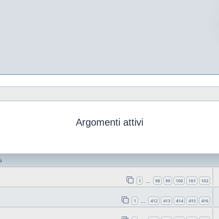
Argomenti attivi
i
1
98
99
100
101
102
…
1
412
413
414
415
416
…