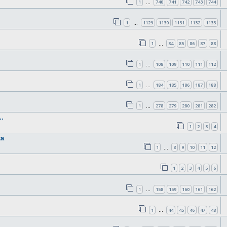
1
740
741
742
743
744
…
1
1129
1130
1131
1132
1133
…
1
84
85
86
87
88
…
1
108
109
110
111
112
…
1
184
185
186
187
188
…
1
278
279
280
281
282
…
.
1
2
3
4
ta
1
8
9
10
11
12
…
1
2
3
4
5
6
1
158
159
160
161
162
…
1
44
45
46
47
48
…