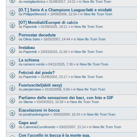
da
manigliasferica
»
31/08/2017, 14:21
» in
New Ifix Tcen Tcen
[O.T.] Serie A e Champions League:fatti e misfatti
da
PhilippeMexes5
»
10/09/2006, 12:34
» in
New Ifix Tcen Tcen
[OT] Mondiali/Europei di calcio
da
Paperinik
»
01/09/2025, 18:21
» in
New Ifix Tcen Tcen
Pornostar decedute
da
Olivia Saint
»
16/02/2007, 14:44
» in
New Ifix Tcen Tcen
Instabau
da
Paperinik
»
23/03/2016, 21:50
» in
New Ifix Tcen Tcen
La schiena
da
ramarro verde
»
04/11/2025, 7:38
» in
New Ifix Tcen Tcen
Feticisti del piede?
da
Paperinik
»
31/08/2002, 23:17
» in
New Ifix Tcen Tcen
Fuoriuscite!(abiti sexy)
da
pierpierotwo
»
01/02/2006, 5:56
» in
New Ifix Tcen Tcen
Parliamo delle sensazioni dei baci, con foto e GIF
da
Silente
»
03/03/2023, 10:39
» in
New Ifix Tcen Tcen
Eiaculazioni in bocca
da
jonathanlivingston
»
30/03/2004, 16:24
» in
New Ifix Tcen Tcen
Gape ass!
da
CalmonioCurvibrando
»
03/02/2007, 21:14
» in
New Ifix Tcen Tcen
Con l'uccello in bocca è la morte sua.