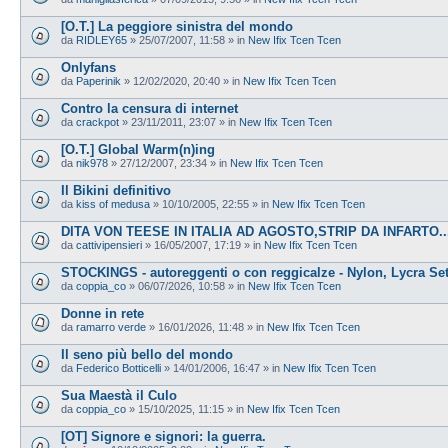
[O.T.] La peggiore sinistra del mondo
da
RIDLEY65
»
25/07/2007, 11:58
» in
New Ifix Tcen Tcen
Onlyfans
da
Paperinik
»
12/02/2020, 20:40
» in
New Ifix Tcen Tcen
Contro la censura di internet
da
crackpot
»
23/11/2011, 23:07
» in
New Ifix Tcen Tcen
[O.T.] Global Warm(n)ing
da
nik978
»
27/12/2007, 23:34
» in
New Ifix Tcen Tcen
Il Bikini definitivo
da
kiss of medusa
»
10/10/2005, 22:55
» in
New Ifix Tcen Tcen
DITA VON TEESE IN ITALIA AD AGOSTO,STRIP DA INFARTO...
da
cattivipensieri
»
16/05/2007, 17:19
» in
New Ifix Tcen Tcen
STOCKINGS - autoreggenti o con reggicalze - Nylon, Lycra Se
da
coppia_co
»
06/07/2026, 10:58
» in
New Ifix Tcen Tcen
Donne in rete
da
ramarro verde
»
16/01/2026, 11:48
» in
New Ifix Tcen Tcen
Il seno più bello del mondo
da
Federico Botticelli
»
14/01/2006, 16:47
» in
New Ifix Tcen Tcen
Sua Maestà il Culo
da
coppia_co
»
15/10/2025, 11:15
» in
New Ifix Tcen Tcen
[OT] Signore e signori: la guerra.