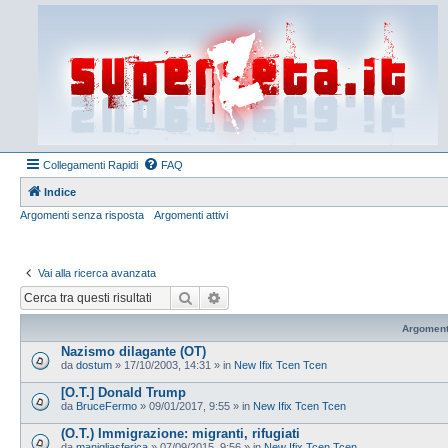
Collegamenti Rapidi
FAQ
Indice
Argomenti senza risposta
Argomenti attivi
Vai alla ricerca avanzata
Cerca
Ricerca avanzata
Argoment
Nazismo dilagante (OT)
da
dostum
»
17/10/2003, 14:31
» in
New Ifix Tcen Tcen
[O.T.] Donald Trump
da
BruceFermo
»
09/01/2017, 9:55
» in
New Ifix Tcen Tcen
(O.T.) Immigrazione: migranti, rifugiati
da
manigliasferica
»
07/09/2015, 9:56
» in
New Ifix Tcen Tcen