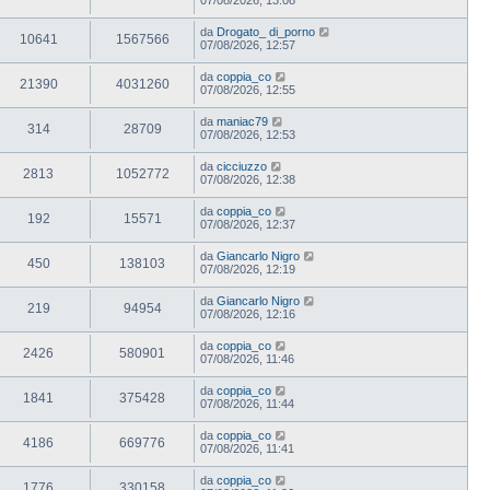
da
Drogato_ di_porno
10641
1567566
07/08/2026, 12:57
da
coppia_co
21390
4031260
07/08/2026, 12:55
da
maniac79
314
28709
07/08/2026, 12:53
da
cicciuzzo
2813
1052772
07/08/2026, 12:38
da
coppia_co
192
15571
07/08/2026, 12:37
da
Giancarlo Nigro
450
138103
07/08/2026, 12:19
da
Giancarlo Nigro
219
94954
07/08/2026, 12:16
da
coppia_co
2426
580901
07/08/2026, 11:46
da
coppia_co
1841
375428
07/08/2026, 11:44
da
coppia_co
4186
669776
07/08/2026, 11:41
da
coppia_co
1776
330158