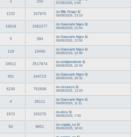
2
250
07/08/2026, 0:04
da
Billy Drago
1232
337870
06/08/2026, 23:10
da
Giancarlo Nigro
16616
3362277
06/08/2026, 22:54
da
Giancarlo Nigro
5
584
06/08/2026, 22:50
da
Giancarlo Nigro
118
15440
06/08/2026, 22:48
da
estdipendente
34511
3517874
06/08/2026, 22:44
da
Giancarlo Nigro
451
244713
06/08/2026, 20:32
da
cicciuzzo
6235
752609
06/08/2026, 13:29
da
Giancarlo Nigro
4
26111
06/08/2026, 11:11
da
docu
1672
193270
06/08/2026, 7:43
da
coppia_co
50
8851
05/08/2026, 18:41