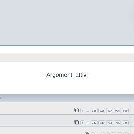
Argomenti attivi
i
1
925
926
927
928
929
…
1
742
743
744
745
746
…