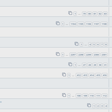
1
79
80
81
82
83
…
1
1104
1105
1106
1107
1108
…
1
4
5
6
7
8
…
1
2297
2298
2299
2300
2301
…
1
27
28
29
30
31
…
1
412
413
414
415
416
…
1
108
109
110
111
112
…
.
1
2
3
4