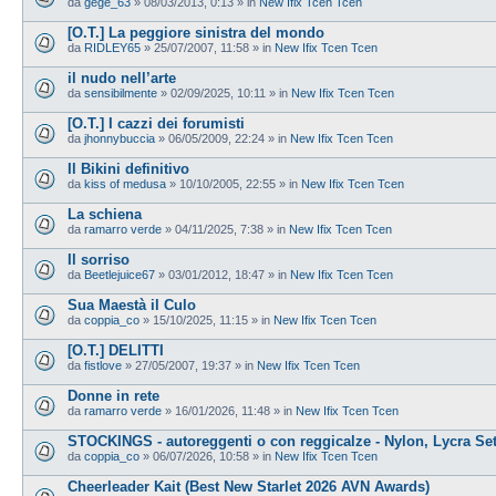
da
gege_63
»
08/03/2013, 0:13
» in
New Ifix Tcen Tcen
[O.T.] La peggiore sinistra del mondo
da
RIDLEY65
»
25/07/2007, 11:58
» in
New Ifix Tcen Tcen
il nudo nell’arte
da
sensibilmente
»
02/09/2025, 10:11
» in
New Ifix Tcen Tcen
[O.T.] I cazzi dei forumisti
da
jhonnybuccia
»
06/05/2009, 22:24
» in
New Ifix Tcen Tcen
Il Bikini definitivo
da
kiss of medusa
»
10/10/2005, 22:55
» in
New Ifix Tcen Tcen
La schiena
da
ramarro verde
»
04/11/2025, 7:38
» in
New Ifix Tcen Tcen
Il sorriso
da
Beetlejuice67
»
03/01/2012, 18:47
» in
New Ifix Tcen Tcen
Sua Maestà il Culo
da
coppia_co
»
15/10/2025, 11:15
» in
New Ifix Tcen Tcen
[O.T.] DELITTI
da
fistlove
»
27/05/2007, 19:37
» in
New Ifix Tcen Tcen
Donne in rete
da
ramarro verde
»
16/01/2026, 11:48
» in
New Ifix Tcen Tcen
STOCKINGS - autoreggenti o con reggicalze - Nylon, Lycra Se
da
coppia_co
»
06/07/2026, 10:58
» in
New Ifix Tcen Tcen
Cheerleader Kait (Best New Starlet 2026 AVN Awards)