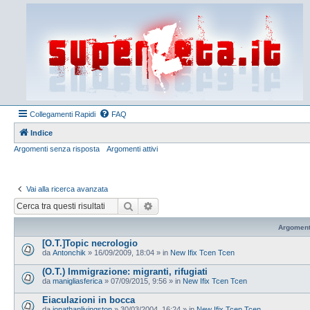
Collegamenti Rapidi
FAQ
Indice
Argomenti senza risposta
Argomenti attivi
Vai alla ricerca avanzata
Cerca
Ricerca avanzata
Argoment
[O.T.]Topic necrologio
da
Antonchik
»
16/09/2009, 18:04
» in
New Ifix Tcen Tcen
(O.T.) Immigrazione: migranti, rifugiati
da
manigliasferica
»
07/09/2015, 9:56
» in
New Ifix Tcen Tcen
Eiaculazioni in bocca
da
jonathanlivingston
»
30/03/2004, 16:24
» in
New Ifix Tcen Tcen