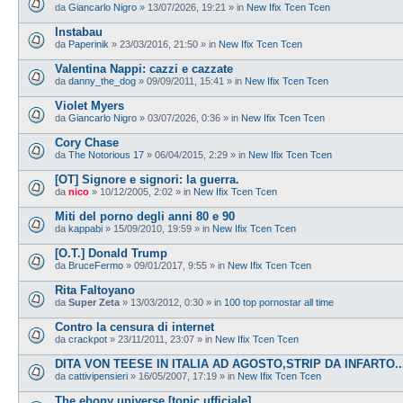
da
Giancarlo Nigro
»
13/07/2026, 19:21
» in
New Ifix Tcen Tcen
Instabau
da
Paperinik
»
23/03/2016, 21:50
» in
New Ifix Tcen Tcen
Valentina Nappi: cazzi e cazzate
da
danny_the_dog
»
09/09/2011, 15:41
» in
New Ifix Tcen Tcen
Violet Myers
da
Giancarlo Nigro
»
03/07/2026, 0:36
» in
New Ifix Tcen Tcen
Cory Chase
da
The Notorious 17
»
06/04/2015, 2:29
» in
New Ifix Tcen Tcen
[OT] Signore e signori: la guerra.
da
nico
»
10/12/2005, 2:02
» in
New Ifix Tcen Tcen
Miti del porno degli anni 80 e 90
da
kappabi
»
15/09/2010, 19:59
» in
New Ifix Tcen Tcen
[O.T.] Donald Trump
da
BruceFermo
»
09/01/2017, 9:55
» in
New Ifix Tcen Tcen
Rita Faltoyano
da
Super Zeta
»
13/03/2012, 0:30
» in
100 top pornostar all time
Contro la censura di internet
da
crackpot
»
23/11/2011, 23:07
» in
New Ifix Tcen Tcen
DITA VON TEESE IN ITALIA AD AGOSTO,STRIP DA INFARTO...
da
cattivipensieri
»
16/05/2007, 17:19
» in
New Ifix Tcen Tcen
The ebony universe [topic ufficiale]