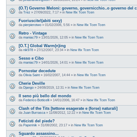
(O.T) Governo Meloni: governo, governicchio..o governo del 
da
Trez
»
27/09/2022, 7:17
» in
New Ifix Tcen Tcen
Fuoriuscite!(abiti sexy)
da
pierpierotwo
»
01/02/2006, 5:56
» in
New Ifix Tcen Tcen
Retro - Vintage
da
maniac79
»
13/01/2026, 12:05
» in
New Ifix Tcen Tcen
[O.T.] Global Warm(n)ing
da
nik978
»
27/12/2007, 23:34
» in
New Ifix Tcen Tcen
Sesso e Cibo
da
maniac79
»
14/01/2026, 14:01
» in
New Ifix Tcen Tcen
Pornostar decedute
da
Olivia Saint
»
16/02/2007, 14:44
» in
New Ifix Tcen Tcen
Cherie Deville
da
Django
»
24/08/2019, 12:31
» in
New Ifix Tcen Tcen
Il seno più bello del mondo
da
Federico Botticelli
»
14/01/2006, 16:47
» in
New Ifix Tcen Tcen
Clash of the Tits [tettone esagerate e (forse) naturali]
da
Juan Burrasca
»
11/08/2012, 12:22
» in
New Ifix Tcen Tcen
Feticisti del piede?
da
Paperinik
»
31/08/2002, 23:17
» in
New Ifix Tcen Tcen
Sguardo assassino...