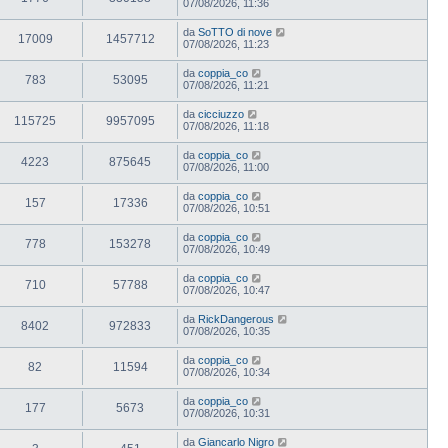
07/08/2026, 11:36
da
SoTTO di nove
17009
1457712
07/08/2026, 11:23
da
coppia_co
783
53095
07/08/2026, 11:21
da
cicciuzzo
115725
9957095
07/08/2026, 11:18
da
coppia_co
4223
875645
07/08/2026, 11:00
da
coppia_co
157
17336
07/08/2026, 10:51
da
coppia_co
778
153278
07/08/2026, 10:49
da
coppia_co
710
57788
07/08/2026, 10:47
da
RickDangerous
8402
972833
07/08/2026, 10:35
da
coppia_co
82
11594
07/08/2026, 10:34
da
coppia_co
177
5673
07/08/2026, 10:31
da
Giancarlo Nigro