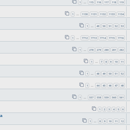
1
115
116
117
118
119
…
1
1130
1131
1132
1133
1134
…
1
49
50
51
52
53
…
1
7712
7713
7714
7715
7716
…
1
278
279
280
281
282
…
1
7
8
9
10
11
…
1
48
49
50
51
52
…
1
44
45
46
47
48
…
1
557
558
559
560
561
…
1
2
3
4
5
6
ta
1
8
9
10
11
12
…