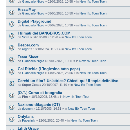
da
Giancarlo Nigro
»
02/07/2026, 10:58
» in
New Ifix Tcen Tcen
Rissa May
da
Giancarlo Nigro
»
08/06/2026, 18:50
» in
New Ifix Tcen Tcen
Digital Playground
da
Giancarlo Nigro
»
08/07/2026, 13:38
» in
New Ifix Tcen Tcen
I filmati del BANGBROS.COM
da
Siffre
»
04/10/2003, 12:20
» in
New Ifix Tcen Tcen
Deeper.com
da
roger
»
18/10/2024, 11:21
» in
New Ifix Tcen Tcen
Team Skeet
da
Giancarlo Nigro
»
09/06/2026, 10:11
» in
New Ifix Tcen Tcen
Gal Ritchie (L'Inglesina tutto pepe)
da
Giancarlo Nigro
»
14/06/2026, 23:56
» in
New Ifix Tcen Tcen
Cerchi un film? Un'attrice? Chiedi qui! Il topic definitivo
da
Super Zeta
»
20/10/2007, 11:10
» in
New Ifix Tcen Tcen
[O.T.] Corso di fotografia
da
Pim
»
10/12/2008, 13:46
» in
New Ifix Tcen Tcen
Nazismo dilagante (OT)
da
dostum
»
17/10/2003, 14:31
» in
New Ifix Tcen Tcen
Onlyfans
da
Paperinik
»
12/02/2020, 20:40
» in
New Ifix Tcen Tcen
Lilith Grace