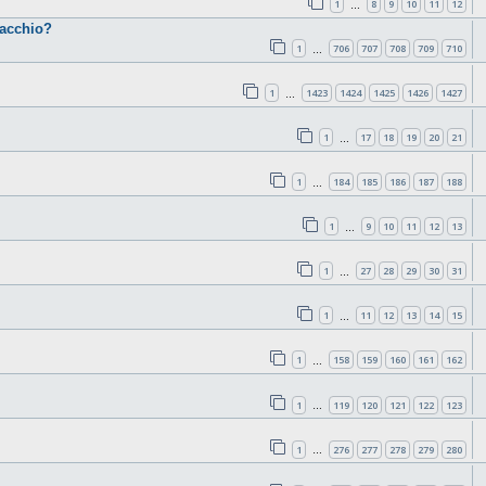
1
8
9
10
11
12
…
cacchio?
1
706
707
708
709
710
…
1
1423
1424
1425
1426
1427
…
1
17
18
19
20
21
…
1
184
185
186
187
188
…
1
9
10
11
12
13
…
1
27
28
29
30
31
…
1
11
12
13
14
15
…
1
158
159
160
161
162
…
1
119
120
121
122
123
…
1
276
277
278
279
280
…