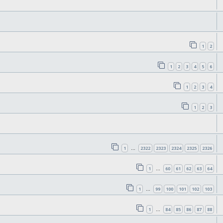
1
2
1
2
3
4
5
6
1
2
3
4
1
2
3
1
2322
2323
2324
2325
2326
…
1
60
61
62
63
64
…
1
99
100
101
102
103
…
1
84
85
86
87
88
…