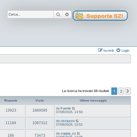
Cerca
Ricerca avanzata
Iscriviti
Login
1
2
Pr
La ricerca ha trovato 68 risultati
Risposte
Visite
Ultimo messaggio
da
Fuente
13923
1889585
07/08/2026, 14:50
da
cicciuzzo
11184
1087312
07/08/2026, 13:52
da
coppia_co
166
73473
07/08/2026, 13:08