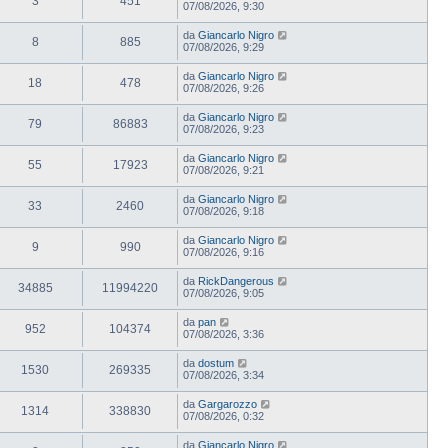
3
451
07/08/2026, 9:30
da
Giancarlo Nigro
8
885
07/08/2026, 9:29
da
Giancarlo Nigro
18
478
07/08/2026, 9:26
da
Giancarlo Nigro
79
86883
07/08/2026, 9:23
da
Giancarlo Nigro
55
17923
07/08/2026, 9:21
da
Giancarlo Nigro
33
2460
07/08/2026, 9:18
da
Giancarlo Nigro
9
990
07/08/2026, 9:16
da
RickDangerous
34885
11994220
07/08/2026, 9:05
da
pan
952
104374
07/08/2026, 3:36
da
dostum
1530
269335
07/08/2026, 3:34
da
Gargarozzo
1314
338830
07/08/2026, 0:32
da
Giancarlo Nigro