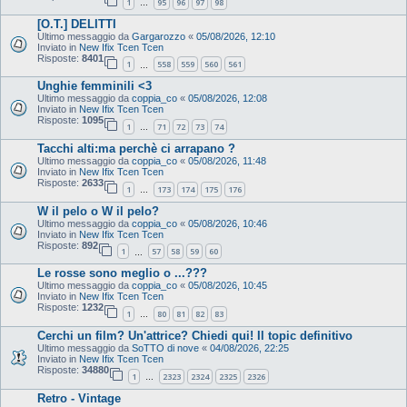
1
95
96
97
98
…
[O.T.] DELITTI
Ultimo messaggio da
Gargarozzo
«
05/08/2026, 12:10
Inviato in
New Ifix Tcen Tcen
Risposte:
8401
1
558
559
560
561
…
Unghie femminili <3
Ultimo messaggio da
coppia_co
«
05/08/2026, 12:08
Inviato in
New Ifix Tcen Tcen
Risposte:
1095
1
71
72
73
74
…
Tacchi alti:ma perchè ci arrapano ?
Ultimo messaggio da
coppia_co
«
05/08/2026, 11:48
Inviato in
New Ifix Tcen Tcen
Risposte:
2633
1
173
174
175
176
…
W il pelo o W il pelo?
Ultimo messaggio da
coppia_co
«
05/08/2026, 10:46
Inviato in
New Ifix Tcen Tcen
Risposte:
892
1
57
58
59
60
…
Le rosse sono meglio o ...???
Ultimo messaggio da
coppia_co
«
05/08/2026, 10:45
Inviato in
New Ifix Tcen Tcen
Risposte:
1232
1
80
81
82
83
…
Cerchi un film? Un'attrice? Chiedi qui! Il topic definitivo
Ultimo messaggio da
SoTTO di nove
«
04/08/2026, 22:25
Inviato in
New Ifix Tcen Tcen
Risposte:
34880
1
2323
2324
2325
2326
…
Retro - Vintage