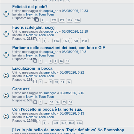
Feticisti del piede?
Ultimo messaggio da
coppia_co
«
03/08/2026, 12:33
Inviato in
New Ifix Tcen Tcen
Risposte:
4185
1
277
278
279
280
…
Fuoriuscite!(abiti sexy)
Ultimo messaggio da
coppia_co
«
03/08/2026, 12:19
Inviato in
New Ifix Tcen Tcen
Risposte:
21387
1
1423
1424
1425
1426
…
Parliamo delle sensazioni dei baci, con foto e GIF
Ultimo messaggio da
coppia_co
«
03/08/2026, 10:31
Inviato in
New Ifix Tcen Tcen
Risposte:
151
1
8
9
10
11
…
Eiaculazioni in bocca
Ultimo messaggio da
smeriglio
«
03/08/2026, 6:22
Inviato in
New Ifix Tcen Tcen
Risposte:
165
1
9
10
11
12
…
Gape ass!
Ultimo messaggio da
smeriglio
«
03/08/2026, 6:16
Inviato in
New Ifix Tcen Tcen
Risposte:
539
1
33
34
35
36
…
Con l'uccello in bocca è la morte sua.
Ultimo messaggio da
smeriglio
«
03/08/2026, 6:13
Inviato in
New Ifix Tcen Tcen
Risposte:
12498
1
831
832
833
834
…
[Il culo più bello del mondo. Topic definitivo].No Photoshop
Ultimo messaggio da
smeriglio
«
03/08/2026, 6:10