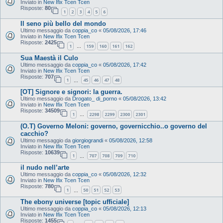
Inviato in
New Ifix Tcen Tcen
Risposte:
80
1
2
3
4
5
6
Il seno più bello del mondo
Ultimo messaggio da
coppia_co
«
05/08/2026, 17:46
Inviato in
New Ifix Tcen Tcen
Risposte:
2425
1
159
160
161
162
…
Sua Maestà il Culo
Ultimo messaggio da
coppia_co
«
05/08/2026, 17:42
Inviato in
New Ifix Tcen Tcen
Risposte:
707
1
45
46
47
48
…
[OT] Signore e signori: la guerra.
Ultimo messaggio da
Drogato_ di_porno
«
05/08/2026, 13:42
Inviato in
New Ifix Tcen Tcen
Risposte:
34509
1
2298
2299
2300
2301
…
(O.T) Governo Meloni: governo, governicchio..o governo del
cacchio?
Ultimo messaggio da
giorgiograndi
«
05/08/2026, 12:58
Inviato in
New Ifix Tcen Tcen
Risposte:
10639
1
707
708
709
710
…
il nudo nell’arte
Ultimo messaggio da
coppia_co
«
05/08/2026, 12:32
Inviato in
New Ifix Tcen Tcen
Risposte:
780
1
50
51
52
53
…
The ebony universe [topic ufficiale]
Ultimo messaggio da
coppia_co
«
05/08/2026, 12:13
Inviato in
New Ifix Tcen Tcen
Risposte:
1455