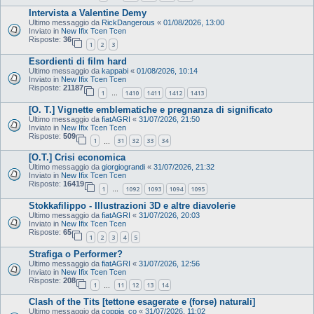
Intervista a Valentine Demy
Ultimo messaggio da
RickDangerous
«
01/08/2026, 13:00
Inviato in
New Ifix Tcen Tcen
Risposte:
36
1
2
3
Esordienti di film hard
Ultimo messaggio da
kappabi
«
01/08/2026, 10:14
Inviato in
New Ifix Tcen Tcen
Risposte:
21187
1
1410
1411
1412
1413
…
[O. T.] Vignette emblematiche e pregnanza di significato
Ultimo messaggio da
fiatAGRI
«
31/07/2026, 21:50
Inviato in
New Ifix Tcen Tcen
Risposte:
509
1
31
32
33
34
…
[O.T.] Crisi economica
Ultimo messaggio da
giorgiograndi
«
31/07/2026, 21:32
Inviato in
New Ifix Tcen Tcen
Risposte:
16419
1
1092
1093
1094
1095
…
Stokkafilippo - Illustrazioni 3D e altre diavolerie
Ultimo messaggio da
fiatAGRI
«
31/07/2026, 20:03
Inviato in
New Ifix Tcen Tcen
Risposte:
65
1
2
3
4
5
Strafiga o Performer?
Ultimo messaggio da
fiatAGRI
«
31/07/2026, 12:56
Inviato in
New Ifix Tcen Tcen
Risposte:
208
1
11
12
13
14
…
Clash of the Tits [tettone esagerate e (forse) naturali]
Ultimo messaggio da
coppia_co
«
31/07/2026, 11:02