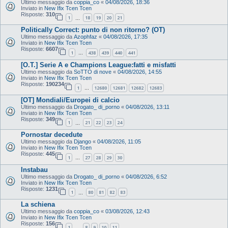
Ultimo messaggio da
coppia_co
«
04/08/2026, 18:36
Inviato in
New Ifix Tcen Tcen
Risposte:
310
1
18
19
20
21
…
Politically Correct: punto di non ritorno? (OT)
Ultimo messaggio da
Azophfaz
«
04/08/2026, 17:35
Inviato in
New Ifix Tcen Tcen
Risposte:
6607
1
438
439
440
441
…
[O.T.] Serie A e Champions League:fatti e misfatti
Ultimo messaggio da
SoTTO di nove
«
04/08/2026, 14:55
Inviato in
New Ifix Tcen Tcen
Risposte:
190234
1
12680
12681
12682
12683
…
[OT] Mondiali/Europei di calcio
Ultimo messaggio da
Drogato_ di_porno
«
04/08/2026, 13:11
Inviato in
New Ifix Tcen Tcen
Risposte:
349
1
21
22
23
24
…
Pornostar decedute
Ultimo messaggio da
Django
«
04/08/2026, 11:05
Inviato in
New Ifix Tcen Tcen
Risposte:
445
1
27
28
29
30
…
Instabau
Ultimo messaggio da
Drogato_ di_porno
«
04/08/2026, 6:52
Inviato in
New Ifix Tcen Tcen
Risposte:
1231
1
80
81
82
83
…
La schiena
Ultimo messaggio da
coppia_co
«
03/08/2026, 12:43
Inviato in
New Ifix Tcen Tcen
Risposte:
156
1
8
9
10
11
…