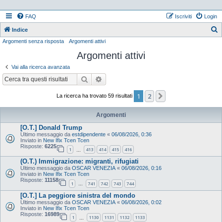
FAQ
Iscriviti
Login
Indice
Argomenti senza risposta
Argomenti attivi
e
Argomenti attivi
r
c
Vai alla ricerca avanzata
a
Cerca
Ricerca avanzata
1
2
Prossimo
La ricerca ha trovato 59 risultati
Argomenti
[O.T.] Donald Trump
Ultimo messaggio da
estdipendente
«
06/08/2026, 0:36
Inviato in
New Ifix Tcen Tcen
Risposte:
6225
1
413
414
415
416
…
(O.T.) Immigrazione: migranti, rifugiati
Ultimo messaggio da
OSCAR VENEZIA
«
06/08/2026, 0:16
Inviato in
New Ifix Tcen Tcen
Risposte:
11158
1
741
742
743
744
…
[O.T.] La peggiore sinistra del mondo
Ultimo messaggio da
OSCAR VENEZIA
«
06/08/2026, 0:02
Inviato in
New Ifix Tcen Tcen
Risposte:
16989
1
1130
1131
1132
1133
…