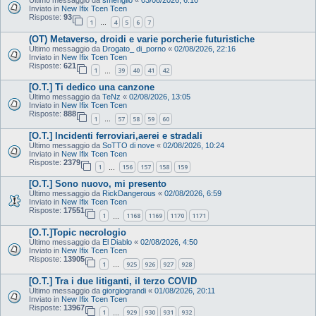
Inviato in
New Ifix Tcen Tcen
Risposte:
93
1
4
5
6
7
…
(OT) Metaverso, droidi e varie porcherie futuristiche
Ultimo messaggio da
Drogato_ di_porno
«
02/08/2026, 22:16
Inviato in
New Ifix Tcen Tcen
Risposte:
621
1
39
40
41
42
…
[O.T.] Ti dedico una canzone
Ultimo messaggio da
TeNz
«
02/08/2026, 13:05
Inviato in
New Ifix Tcen Tcen
Risposte:
888
1
57
58
59
60
…
[O.T.] Incidenti ferroviari,aerei e stradali
Ultimo messaggio da
SoTTO di nove
«
02/08/2026, 10:24
Inviato in
New Ifix Tcen Tcen
Risposte:
2379
1
156
157
158
159
…
[O.T.] Sono nuovo, mi presento
Ultimo messaggio da
RickDangerous
«
02/08/2026, 6:59
Inviato in
New Ifix Tcen Tcen
Risposte:
17551
1
1168
1169
1170
1171
…
[O.T.]Topic necrologio
Ultimo messaggio da
El Diablo
«
02/08/2026, 4:50
Inviato in
New Ifix Tcen Tcen
Risposte:
13905
1
925
926
927
928
…
[O.T.] Tra i due litiganti, il terzo COVID
Ultimo messaggio da
giorgiograndi
«
01/08/2026, 20:11
Inviato in
New Ifix Tcen Tcen
Risposte:
13967
1
929
930
931
932
…