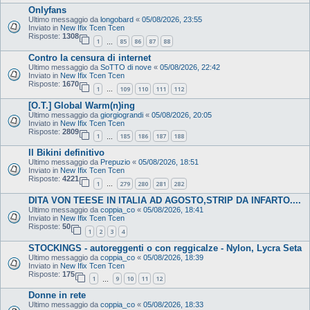
Onlyfans
Ultimo messaggio da
longobard
«
05/08/2026, 23:55
Inviato in
New Ifix Tcen Tcen
Risposte:
1308
1
85
86
87
88
…
Contro la censura di internet
Ultimo messaggio da
SoTTO di nove
«
05/08/2026, 22:42
Inviato in
New Ifix Tcen Tcen
Risposte:
1670
1
109
110
111
112
…
[O.T.] Global Warm(n)ing
Ultimo messaggio da
giorgiograndi
«
05/08/2026, 20:05
Inviato in
New Ifix Tcen Tcen
Risposte:
2809
1
185
186
187
188
…
Il Bikini definitivo
Ultimo messaggio da
Prepuzio
«
05/08/2026, 18:51
Inviato in
New Ifix Tcen Tcen
Risposte:
4221
1
279
280
281
282
…
DITA VON TEESE IN ITALIA AD AGOSTO,STRIP DA INFARTO....
Ultimo messaggio da
coppia_co
«
05/08/2026, 18:41
Inviato in
New Ifix Tcen Tcen
Risposte:
50
1
2
3
4
STOCKINGS - autoreggenti o con reggicalze - Nylon, Lycra Seta
Ultimo messaggio da
coppia_co
«
05/08/2026, 18:39
Inviato in
New Ifix Tcen Tcen
Risposte:
175
1
9
10
11
12
…
Donne in rete
Ultimo messaggio da
coppia_co
«
05/08/2026, 18:33