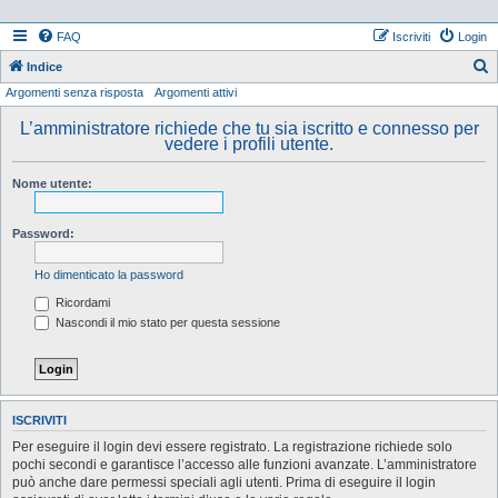
FAQ
Iscriviti
Login
Indice
Argomenti senza risposta
Argomenti attivi
e
r
L’amministratore richiede che tu sia iscritto e connesso per
vedere i profili utente.
c
a
Nome utente:
Password:
Ho dimenticato la password
Ricordami
Nascondi il mio stato per questa sessione
ISCRIVITI
Per eseguire il login devi essere registrato. La registrazione richiede solo
pochi secondi e garantisce l’accesso alle funzioni avanzate. L’amministratore
può anche dare permessi speciali agli utenti. Prima di eseguire il login