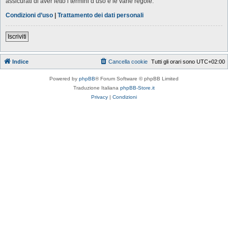
assicurati di aver letto i termini d’uso e le varie regole.
Condizioni d’uso
|
Trattamento dei dati personali
Iscriviti
Indice
Cancella cookie
Tutti gli orari sono
UTC+02:00
Powered by
phpBB
® Forum Software © phpBB Limited
Traduzione Italiana
phpBB-Store.it
Privacy
|
Condizioni