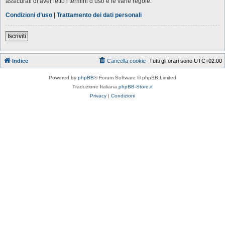
assicurati di aver letto i termini d’uso e le varie regole.
Condizioni d’uso
|
Trattamento dei dati personali
Iscriviti
Indice
Cancella cookie
Tutti gli orari sono
UTC+02:00
Powered by
phpBB
® Forum Software © phpBB Limited
Traduzione Italiana
phpBB-Store.it
Privacy
|
Condizioni