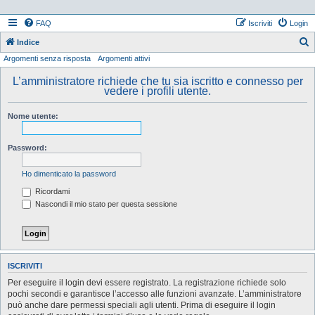
FAQ
Iscriviti
Login
Indice
Argomenti senza risposta
Argomenti attivi
e
r
L’amministratore richiede che tu sia iscritto e connesso per
vedere i profili utente.
c
a
Nome utente:
Password:
Ho dimenticato la password
Ricordami
Nascondi il mio stato per questa sessione
ISCRIVITI
Per eseguire il login devi essere registrato. La registrazione richiede solo
pochi secondi e garantisce l’accesso alle funzioni avanzate. L’amministratore
può anche dare permessi speciali agli utenti. Prima di eseguire il login