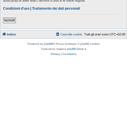
assicurati di aver letto i termini d’uso e le varie regole.
Condizioni d’uso
|
Trattamento dei dati personali
Iscriviti
Indice
Cancella cookie
Tutti gli orari sono
UTC+02:00
Powered by
phpBB
® Forum Software © phpBB Limited
Traduzione Italiana
phpBB-Store.it
Privacy
|
Condizioni