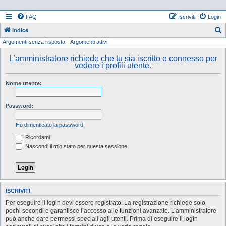
FAQ
Iscriviti
Login
Indice
Argomenti senza risposta
Argomenti attivi
e
r
L’amministratore richiede che tu sia iscritto e connesso per
vedere i profili utente.
c
a
Nome utente:
Password:
Ho dimenticato la password
Ricordami
Nascondi il mio stato per questa sessione
ISCRIVITI
Per eseguire il login devi essere registrato. La registrazione richiede solo
pochi secondi e garantisce l’accesso alle funzioni avanzate. L’amministratore
può anche dare permessi speciali agli utenti. Prima di eseguire il login