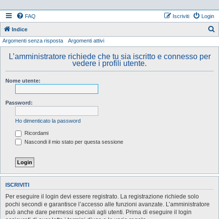
FAQ
Iscriviti
Login
Indice
Argomenti senza risposta
Argomenti attivi
e
r
L’amministratore richiede che tu sia iscritto e connesso per
vedere i profili utente.
c
a
Nome utente:
Password:
Ho dimenticato la password
Ricordami
Nascondi il mio stato per questa sessione
ISCRIVITI
Per eseguire il login devi essere registrato. La registrazione richiede solo
pochi secondi e garantisce l’accesso alle funzioni avanzate. L’amministratore
può anche dare permessi speciali agli utenti. Prima di eseguire il login