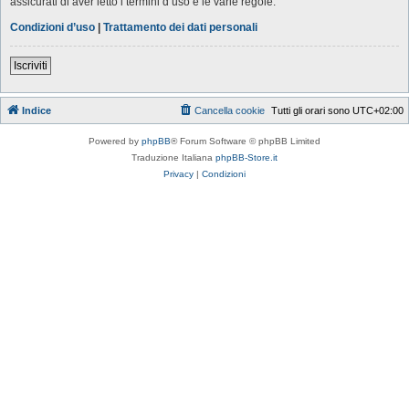
assicurati di aver letto i termini d’uso e le varie regole.
Condizioni d’uso
|
Trattamento dei dati personali
Iscriviti
Indice
Cancella cookie
Tutti gli orari sono
UTC+02:00
Powered by
phpBB
® Forum Software © phpBB Limited
Traduzione Italiana
phpBB-Store.it
Privacy
|
Condizioni