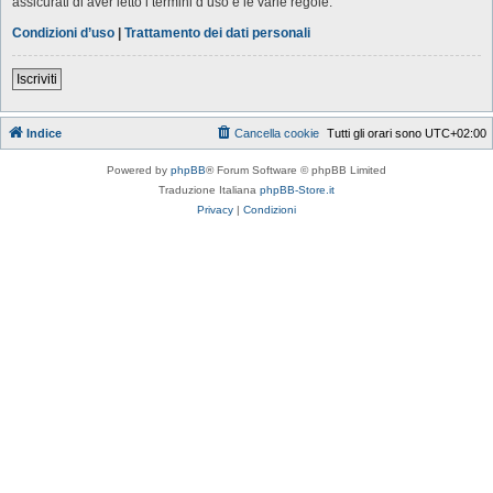
assicurati di aver letto i termini d’uso e le varie regole.
Condizioni d’uso
|
Trattamento dei dati personali
Iscriviti
Indice
Cancella cookie
Tutti gli orari sono
UTC+02:00
Powered by
phpBB
® Forum Software © phpBB Limited
Traduzione Italiana
phpBB-Store.it
Privacy
|
Condizioni