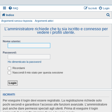
FAQ
Iscriviti
Login
Indice
Argomenti senza risposta
Argomenti attivi
e
r
L’amministratore richiede che tu sia iscritto e connesso per
vedere i profili utente.
c
a
Nome utente:
Password:
Ho dimenticato la password
Ricordami
Nascondi il mio stato per questa sessione
ISCRIVITI
Per eseguire il login devi essere registrato. La registrazione richiede solo
pochi secondi e garantisce l’accesso alle funzioni avanzate. L’amministratore
può anche dare permessi speciali agli utenti. Prima di eseguire il login