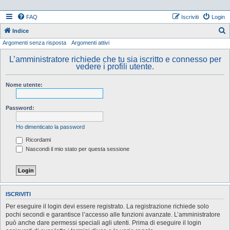
FAQ
Iscriviti
Login
Indice
Argomenti senza risposta
Argomenti attivi
e
r
L’amministratore richiede che tu sia iscritto e connesso per
vedere i profili utente.
c
a
Nome utente:
Password:
Ho dimenticato la password
Ricordami
Nascondi il mio stato per questa sessione
ISCRIVITI
Per eseguire il login devi essere registrato. La registrazione richiede solo
pochi secondi e garantisce l’accesso alle funzioni avanzate. L’amministratore
può anche dare permessi speciali agli utenti. Prima di eseguire il login