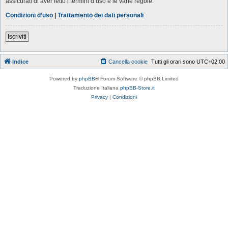
assicurati di aver letto i termini d’uso e le varie regole.
Condizioni d’uso
|
Trattamento dei dati personali
Iscriviti
Indice
Cancella cookie
Tutti gli orari sono
UTC+02:00
Powered by
phpBB
® Forum Software © phpBB Limited
Traduzione Italiana
phpBB-Store.it
Privacy
|
Condizioni