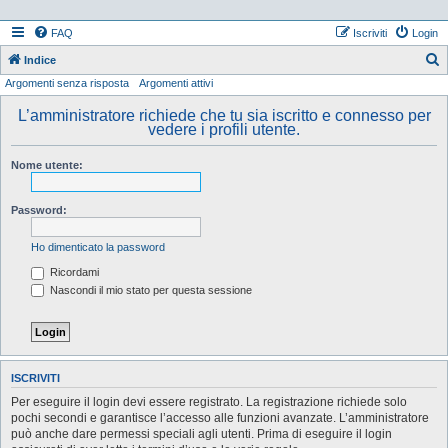
FAQ
Iscriviti
Login
Indice
Argomenti senza risposta
Argomenti attivi
e
r
L’amministratore richiede che tu sia iscritto e connesso per
vedere i profili utente.
c
a
Nome utente:
Password:
Ho dimenticato la password
Ricordami
Nascondi il mio stato per questa sessione
ISCRIVITI
Per eseguire il login devi essere registrato. La registrazione richiede solo
pochi secondi e garantisce l’accesso alle funzioni avanzate. L’amministratore
può anche dare permessi speciali agli utenti. Prima di eseguire il login