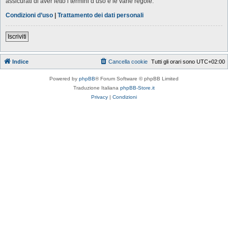
assicurati di aver letto i termini d’uso e le varie regole.
Condizioni d’uso
|
Trattamento dei dati personali
Iscriviti
Indice
Cancella cookie
Tutti gli orari sono
UTC+02:00
Powered by
phpBB
® Forum Software © phpBB Limited
Traduzione Italiana
phpBB-Store.it
Privacy
|
Condizioni