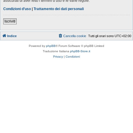
assicurati di aver letto i termini d’uso e le varie regole.
Condizioni d’uso
|
Trattamento dei dati personali
Iscriviti
Indice
Cancella cookie
Tutti gli orari sono
UTC+02:00
Powered by
phpBB
® Forum Software © phpBB Limited
Traduzione Italiana
phpBB-Store.it
Privacy
|
Condizioni