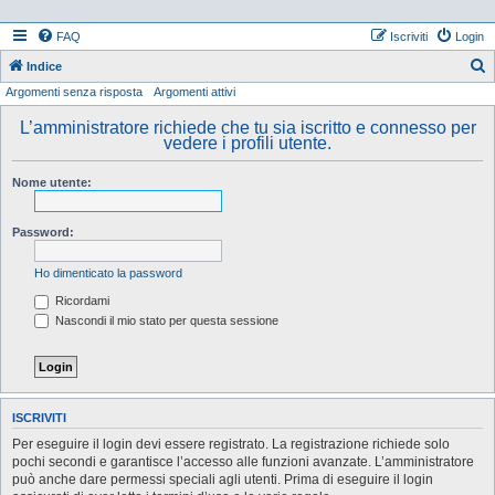
FAQ
Iscriviti
Login
Indice
Argomenti senza risposta
Argomenti attivi
e
r
L’amministratore richiede che tu sia iscritto e connesso per
vedere i profili utente.
c
a
Nome utente:
Password:
Ho dimenticato la password
Ricordami
Nascondi il mio stato per questa sessione
ISCRIVITI
Per eseguire il login devi essere registrato. La registrazione richiede solo
pochi secondi e garantisce l’accesso alle funzioni avanzate. L’amministratore
può anche dare permessi speciali agli utenti. Prima di eseguire il login