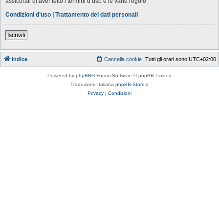
assicurati di aver letto i termini d’uso e le varie regole.
Condizioni d’uso
|
Trattamento dei dati personali
Iscriviti
Indice
Cancella cookie
Tutti gli orari sono
UTC+02:00
Powered by
phpBB
® Forum Software © phpBB Limited
Traduzione Italiana
phpBB-Store.it
Privacy
|
Condizioni