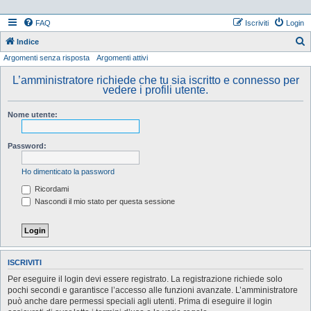
FAQ
Iscriviti
Login
Indice
Argomenti senza risposta
Argomenti attivi
e
r
L’amministratore richiede che tu sia iscritto e connesso per
vedere i profili utente.
c
a
Nome utente:
Password:
Ho dimenticato la password
Ricordami
Nascondi il mio stato per questa sessione
ISCRIVITI
Per eseguire il login devi essere registrato. La registrazione richiede solo
pochi secondi e garantisce l’accesso alle funzioni avanzate. L’amministratore
può anche dare permessi speciali agli utenti. Prima di eseguire il login