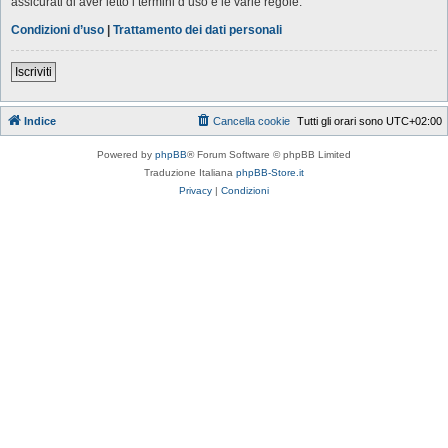
assicurati di aver letto i termini d’uso e le varie regole.
Condizioni d’uso
|
Trattamento dei dati personali
Iscriviti
Indice
Cancella cookie
Tutti gli orari sono
UTC+02:00
Powered by
phpBB
® Forum Software © phpBB Limited
Traduzione Italiana
phpBB-Store.it
Privacy
|
Condizioni