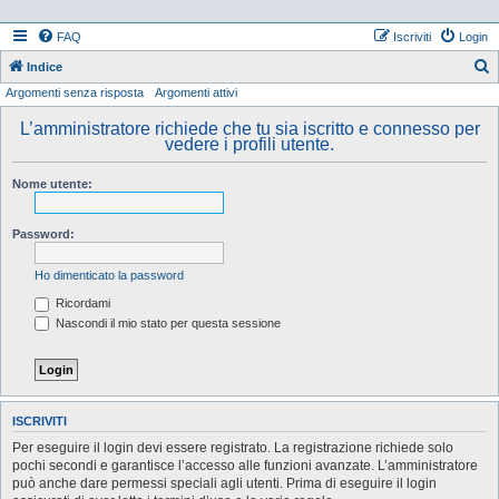
FAQ
Iscriviti
Login
Indice
Argomenti senza risposta
Argomenti attivi
e
r
L’amministratore richiede che tu sia iscritto e connesso per
vedere i profili utente.
c
a
Nome utente:
Password:
Ho dimenticato la password
Ricordami
Nascondi il mio stato per questa sessione
ISCRIVITI
Per eseguire il login devi essere registrato. La registrazione richiede solo
pochi secondi e garantisce l’accesso alle funzioni avanzate. L’amministratore
può anche dare permessi speciali agli utenti. Prima di eseguire il login