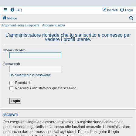
FAQ
Iscriviti
Login
Indice
Argomenti senza risposta
Argomenti attivi
e
r
L’amministratore richiede che tu sia iscritto e connesso per
vedere i profili utente.
c
a
Nome utente:
Password:
Ho dimenticato la password
Ricordami
Nascondi il mio stato per questa sessione
ISCRIVITI
Per eseguire il login devi essere registrato. La registrazione richiede solo
pochi secondi e garantisce l’accesso alle funzioni avanzate. L’amministratore
può anche dare permessi speciali agli utenti. Prima di eseguire il login