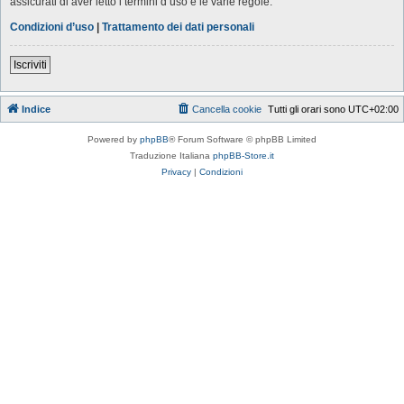
assicurati di aver letto i termini d’uso e le varie regole.
Condizioni d’uso
|
Trattamento dei dati personali
Iscriviti
Indice
Cancella cookie
Tutti gli orari sono
UTC+02:00
Powered by
phpBB
® Forum Software © phpBB Limited
Traduzione Italiana
phpBB-Store.it
Privacy
|
Condizioni