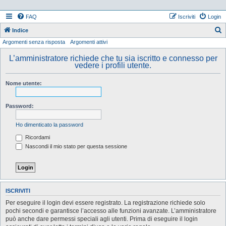
FAQ
Iscriviti
Login
Indice
Argomenti senza risposta
Argomenti attivi
e
r
L’amministratore richiede che tu sia iscritto e connesso per
vedere i profili utente.
c
a
Nome utente:
Password:
Ho dimenticato la password
Ricordami
Nascondi il mio stato per questa sessione
ISCRIVITI
Per eseguire il login devi essere registrato. La registrazione richiede solo
pochi secondi e garantisce l’accesso alle funzioni avanzate. L’amministratore
può anche dare permessi speciali agli utenti. Prima di eseguire il login