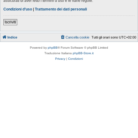
assicurati di aver letto i termini d’uso e le varie regole.
Condizioni d’uso
|
Trattamento dei dati personali
Iscriviti
Indice
Cancella cookie
Tutti gli orari sono
UTC+02:00
Powered by
phpBB
® Forum Software © phpBB Limited
Traduzione Italiana
phpBB-Store.it
Privacy
|
Condizioni