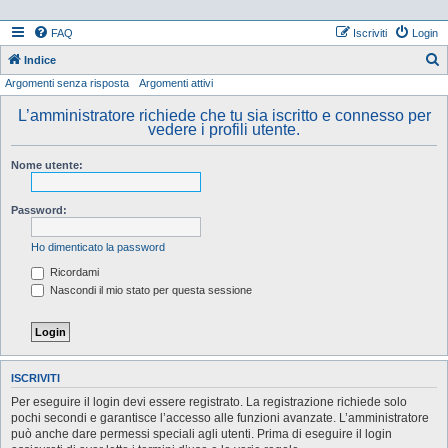
FAQ
Iscriviti
Login
Indice
Argomenti senza risposta
Argomenti attivi
e
r
L’amministratore richiede che tu sia iscritto e connesso per
vedere i profili utente.
c
a
Nome utente:
Password:
Ho dimenticato la password
Ricordami
Nascondi il mio stato per questa sessione
ISCRIVITI
Per eseguire il login devi essere registrato. La registrazione richiede solo
pochi secondi e garantisce l’accesso alle funzioni avanzate. L’amministratore
può anche dare permessi speciali agli utenti. Prima di eseguire il login