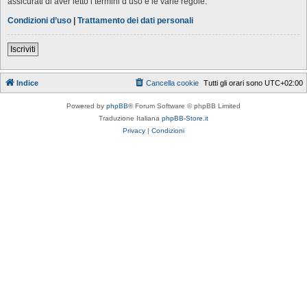
assicurati di aver letto i termini d’uso e le varie regole.
Condizioni d’uso
|
Trattamento dei dati personali
Iscriviti
Indice
Cancella cookie
Tutti gli orari sono
UTC+02:00
Powered by
phpBB
® Forum Software © phpBB Limited
Traduzione Italiana
phpBB-Store.it
Privacy
|
Condizioni