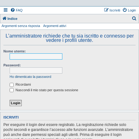
FAQ
Iscriviti
Login
Indice
Argomenti senza risposta
Argomenti attivi
e
r
L’amministratore richiede che tu sia iscritto e connesso per
vedere i profili utente.
c
a
Nome utente:
Password:
Ho dimenticato la password
Ricordami
Nascondi il mio stato per questa sessione
ISCRIVITI
Per eseguire il login devi essere registrato. La registrazione richiede solo
pochi secondi e garantisce l’accesso alle funzioni avanzate. L’amministratore
può anche dare permessi speciali agli utenti. Prima di eseguire il login