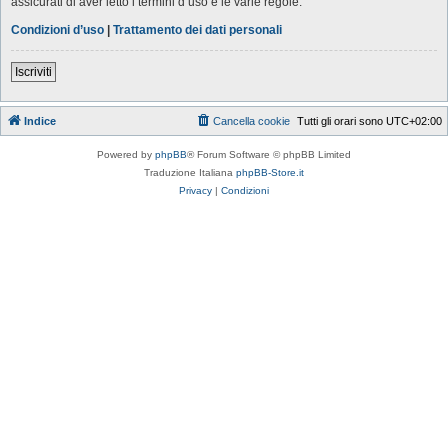
assicurati di aver letto i termini d’uso e le varie regole.
Condizioni d’uso
|
Trattamento dei dati personali
Iscriviti
Indice
Cancella cookie
Tutti gli orari sono
UTC+02:00
Powered by
phpBB
® Forum Software © phpBB Limited
Traduzione Italiana
phpBB-Store.it
Privacy
|
Condizioni