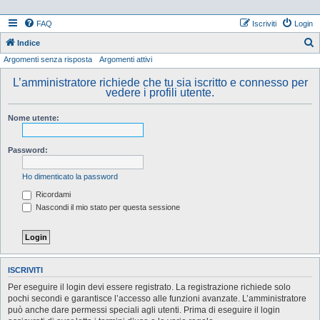
FAQ
Iscriviti
Login
Indice
Argomenti senza risposta
Argomenti attivi
e
r
L’amministratore richiede che tu sia iscritto e connesso per
vedere i profili utente.
c
a
Nome utente:
Password:
Ho dimenticato la password
Ricordami
Nascondi il mio stato per questa sessione
ISCRIVITI
Per eseguire il login devi essere registrato. La registrazione richiede solo
pochi secondi e garantisce l’accesso alle funzioni avanzate. L’amministratore
può anche dare permessi speciali agli utenti. Prima di eseguire il login