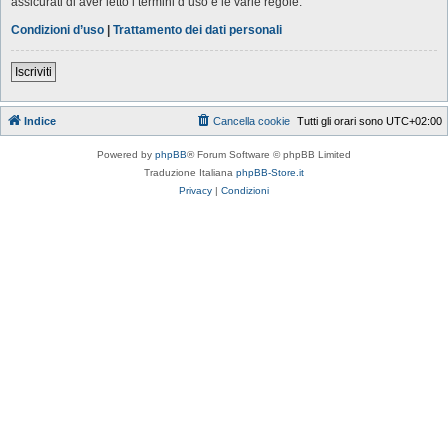
assicurati di aver letto i termini d’uso e le varie regole.
Condizioni d’uso
|
Trattamento dei dati personali
Iscriviti
Indice
Cancella cookie
Tutti gli orari sono
UTC+02:00
Powered by
phpBB
® Forum Software © phpBB Limited
Traduzione Italiana
phpBB-Store.it
Privacy
|
Condizioni