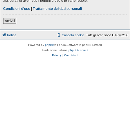
assicurati di aver letto i termini d’uso e le varie regole.
Condizioni d’uso
|
Trattamento dei dati personali
Iscriviti
Indice
Cancella cookie
Tutti gli orari sono
UTC+02:00
Powered by
phpBB
® Forum Software © phpBB Limited
Traduzione Italiana
phpBB-Store.it
Privacy
|
Condizioni