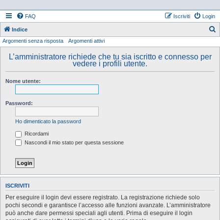
FAQ
Iscriviti
Login
Indice
Argomenti senza risposta
Argomenti attivi
e
r
L’amministratore richiede che tu sia iscritto e connesso per
vedere i profili utente.
c
a
Nome utente:
Password:
Ho dimenticato la password
Ricordami
Nascondi il mio stato per questa sessione
ISCRIVITI
Per eseguire il login devi essere registrato. La registrazione richiede solo
pochi secondi e garantisce l’accesso alle funzioni avanzate. L’amministratore
può anche dare permessi speciali agli utenti. Prima di eseguire il login