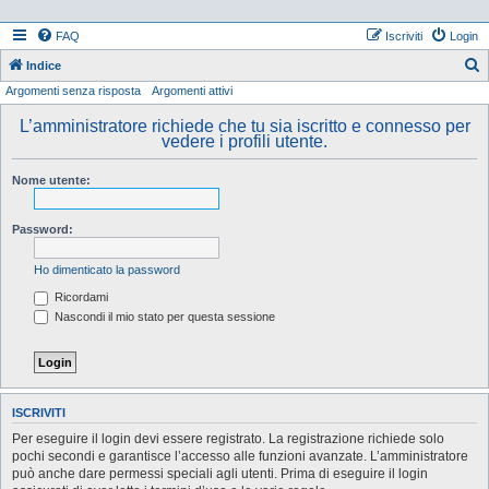
FAQ
Iscriviti
Login
Indice
Argomenti senza risposta
Argomenti attivi
e
r
L’amministratore richiede che tu sia iscritto e connesso per
vedere i profili utente.
c
a
Nome utente:
Password:
Ho dimenticato la password
Ricordami
Nascondi il mio stato per questa sessione
ISCRIVITI
Per eseguire il login devi essere registrato. La registrazione richiede solo
pochi secondi e garantisce l’accesso alle funzioni avanzate. L’amministratore
può anche dare permessi speciali agli utenti. Prima di eseguire il login