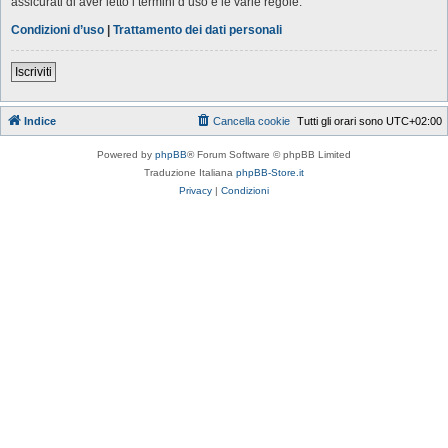
assicurati di aver letto i termini d’uso e le varie regole.
Condizioni d’uso
|
Trattamento dei dati personali
Iscriviti
Indice
Cancella cookie
Tutti gli orari sono
UTC+02:00
Powered by
phpBB
® Forum Software © phpBB Limited
Traduzione Italiana
phpBB-Store.it
Privacy
|
Condizioni