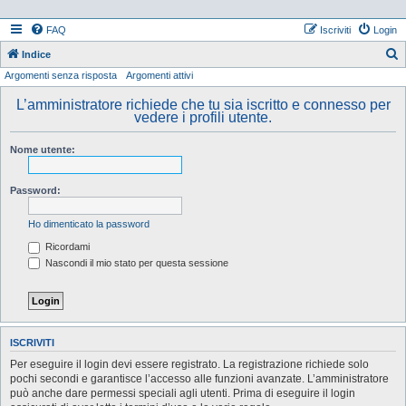
FAQ
Iscriviti
Login
Indice
Argomenti senza risposta
Argomenti attivi
e
r
L’amministratore richiede che tu sia iscritto e connesso per
vedere i profili utente.
c
a
Nome utente:
Password:
Ho dimenticato la password
Ricordami
Nascondi il mio stato per questa sessione
ISCRIVITI
Per eseguire il login devi essere registrato. La registrazione richiede solo
pochi secondi e garantisce l’accesso alle funzioni avanzate. L’amministratore
può anche dare permessi speciali agli utenti. Prima di eseguire il login