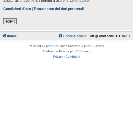
assicurati di aver letto i termini d’uso e le varie regole.
Condizioni d’uso
|
Trattamento dei dati personali
Iscriviti
Indice
Cancella cookie
Tutti gli orari sono
UTC+02:00
Powered by
phpBB
® Forum Software © phpBB Limited
Traduzione Italiana
phpBB-Store.it
Privacy
|
Condizioni