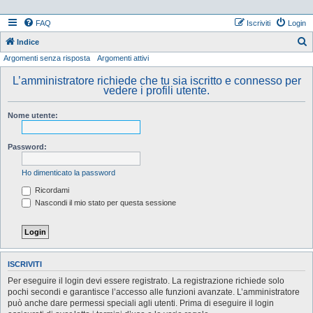
FAQ
Iscriviti
Login
Indice
Argomenti senza risposta
Argomenti attivi
e
r
L’amministratore richiede che tu sia iscritto e connesso per
vedere i profili utente.
c
a
Nome utente:
Password:
Ho dimenticato la password
Ricordami
Nascondi il mio stato per questa sessione
ISCRIVITI
Per eseguire il login devi essere registrato. La registrazione richiede solo
pochi secondi e garantisce l’accesso alle funzioni avanzate. L’amministratore
può anche dare permessi speciali agli utenti. Prima di eseguire il login