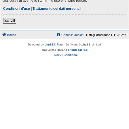
assicurati di aver letto i termini d’uso e le varie regole.
Condizioni d’uso
|
Trattamento dei dati personali
Iscriviti
Indice
Cancella cookie
Tutti gli orari sono
UTC+02:00
Powered by
phpBB
® Forum Software © phpBB Limited
Traduzione Italiana
phpBB-Store.it
Privacy
|
Condizioni