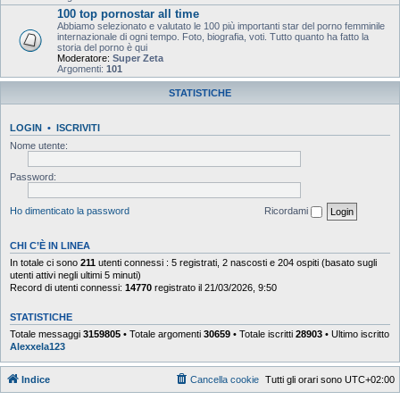
100 top pornostar all time
Abbiamo selezionato e valutato le 100 più importanti star del porno femminile
internazionale di ogni tempo. Foto, biografia, voti. Tutto quanto ha fatto la
storia del porno è qui
Moderatore:
Super Zeta
Argomenti:
101
STATISTICHE
LOGIN
•
ISCRIVITI
Nome utente:
Password:
Ho dimenticato la password
Ricordami
CHI C’È IN LINEA
In totale ci sono
211
utenti connessi : 5 registrati, 2 nascosti e 204 ospiti (basato sugli
utenti attivi negli ultimi 5 minuti)
Record di utenti connessi:
14770
registrato il 21/03/2026, 9:50
STATISTICHE
Totale messaggi
3159805
• Totale argomenti
30659
• Totale iscritti
28903
• Ultimo iscritto
Alexxela123
Indice
Cancella cookie
Tutti gli orari sono
UTC+02:00