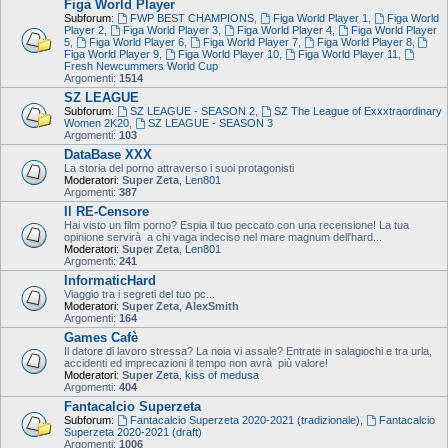
Figa World Player
Subforum:
FWP BEST CHAMPIONS
,
Figa World Player 1
,
Figa World
Player 2
,
Figa World Player 3
,
Figa World Player 4
,
Figa World Player
5
,
Figa World Player 6
,
Figa World Player 7
,
Figa World Player 8
,
Figa World Player 9
,
Figa World Player 10
,
Figa World Player 11
,
Fresh Newcummers World Cup
Argomenti:
1514
SZ LEAGUE
Subforum:
SZ LEAGUE - SEASON 2
,
SZ The League of Exxxtraordinary
Women 2K20
,
SZ LEAGUE - SEASON 3
Argomenti:
103
DataBase XXX
La storia del porno attraverso i suoi protagonisti
Moderatori:
Super Zeta
,
Len801
Argomenti:
387
Il RE-Censore
Hai visto un film porno? Espia il tuo peccato con una recensione! La tua
opinione servirà a chi vaga indeciso nel mare magnum dell'hard...
Moderatori:
Super Zeta
,
Len801
Argomenti:
241
InformaticHard
Viaggio tra i segreti del tuo pc...
Moderatori:
Super Zeta
,
AlexSmith
Argomenti:
164
Games Cafè
Il datore di lavoro stressa? La noia vi assale? Entrate in salagiochi e tra urla,
accidenti ed imprecazioni il tempo non avrà più valore!
Moderatori:
Super Zeta
,
kiss of medusa
Argomenti:
404
Fantacalcio Superzeta
Subforum:
Fantacalcio Superzeta 2020-2021 (tradizionale)
,
Fantacalcio
Superzeta 2020-2021 (draft)
Argomenti:
1006