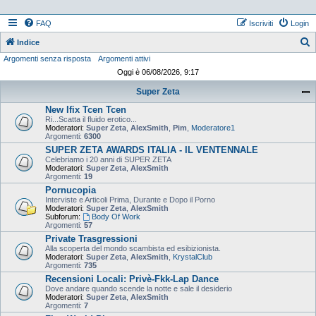
FAQ
Iscriviti
Login
Indice
Argomenti senza risposta
Argomenti attivi
e
Oggi è 06/08/2026, 9:17
r
Super Zeta
c
New Ifix Tcen Tcen
a
Ri...Scatta il fluido erotico...
Moderatori:
Super Zeta
,
AlexSmith
,
Pim
,
Moderatore1
Argomenti:
6300
SUPER ZETA AWARDS ITALIA - IL VENTENNALE
Celebriamo i 20 anni di SUPER ZETA
Moderatori:
Super Zeta
,
AlexSmith
Argomenti:
19
Pornucopia
Interviste e Articoli Prima, Durante e Dopo il Porno
Moderatori:
Super Zeta
,
AlexSmith
Subforum:
Body Of Work
Argomenti:
57
Private Trasgressioni
Alla scoperta del mondo scambista ed esibizionista.
Moderatori:
Super Zeta
,
AlexSmith
,
KrystalClub
Argomenti:
735
Recensioni Locali: Privè-Fkk-Lap Dance
Dove andare quando scende la notte e sale il desiderio
Moderatori:
Super Zeta
,
AlexSmith
Argomenti:
7