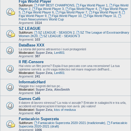
Figa World Player
Subforum:
FWP BEST CHAMPIONS
,
Figa World Player 1
,
Figa World
Player 2
,
Figa World Player 3
,
Figa World Player 4
,
Figa World Player
5
,
Figa World Player 6
,
Figa World Player 7
,
Figa World Player 8
,
Figa World Player 9
,
Figa World Player 10
,
Figa World Player 11
,
Fresh Newcummers World Cup
Argomenti:
1514
SZ LEAGUE
Subforum:
SZ LEAGUE - SEASON 2
,
SZ The League of Exxxtraordinary
Women 2K20
,
SZ LEAGUE - SEASON 3
Argomenti:
103
DataBase XXX
La storia del porno attraverso i suoi protagonisti
Moderatori:
Super Zeta
,
Len801
Argomenti:
387
Il RE-Censore
Hai visto un film porno? Espia il tuo peccato con una recensione! La tua
opinione servirà a chi vaga indeciso nel mare magnum dell'hard...
Moderatori:
Super Zeta
,
Len801
Argomenti:
241
InformaticHard
Viaggio tra i segreti del tuo pc...
Moderatori:
Super Zeta
,
AlexSmith
Argomenti:
164
Games Cafè
Il datore di lavoro stressa? La noia vi assale? Entrate in salagiochi e tra urla,
accidenti ed imprecazioni il tempo non avrà più valore!
Moderatori:
Super Zeta
,
kiss of medusa
Argomenti:
404
Fantacalcio Superzeta
Subforum:
Fantacalcio Superzeta 2020-2021 (tradizionale)
,
Fantacalcio
Superzeta 2020-2021 (draft)
Argomenti:
1006