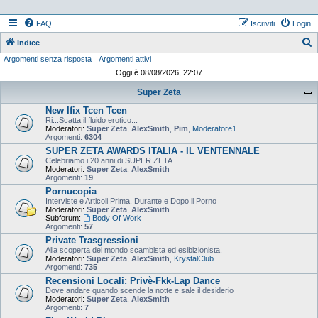
FAQ
Iscriviti
Login
Indice
Argomenti senza risposta
Argomenti attivi
e
Oggi è 08/08/2026, 22:07
r
Super Zeta
c
New Ifix Tcen Tcen
a
Ri...Scatta il fluido erotico...
Moderatori:
Super Zeta
,
AlexSmith
,
Pim
,
Moderatore1
Argomenti:
6304
SUPER ZETA AWARDS ITALIA - IL VENTENNALE
Celebriamo i 20 anni di SUPER ZETA
Moderatori:
Super Zeta
,
AlexSmith
Argomenti:
19
Pornucopia
Interviste e Articoli Prima, Durante e Dopo il Porno
Moderatori:
Super Zeta
,
AlexSmith
Subforum:
Body Of Work
Argomenti:
57
Private Trasgressioni
Alla scoperta del mondo scambista ed esibizionista.
Moderatori:
Super Zeta
,
AlexSmith
,
KrystalClub
Argomenti:
735
Recensioni Locali: Privè-Fkk-Lap Dance
Dove andare quando scende la notte e sale il desiderio
Moderatori:
Super Zeta
,
AlexSmith
Argomenti:
7