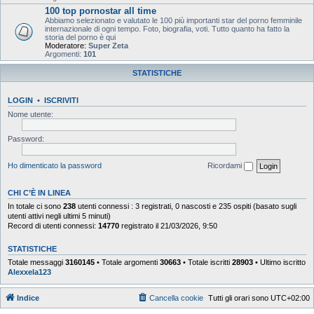
100 top pornostar all time
Abbiamo selezionato e valutato le 100 più importanti star del porno femminile
internazionale di ogni tempo. Foto, biografia, voti. Tutto quanto ha fatto la
storia del porno è qui
Moderatore:
Super Zeta
Argomenti:
101
STATISTICHE
LOGIN
•
ISCRIVITI
Nome utente:
Password:
Ho dimenticato la password
Ricordami
CHI C’È IN LINEA
In totale ci sono
238
utenti connessi : 3 registrati, 0 nascosti e 235 ospiti (basato sugli
utenti attivi negli ultimi 5 minuti)
Record di utenti connessi:
14770
registrato il 21/03/2026, 9:50
STATISTICHE
Totale messaggi
3160145
• Totale argomenti
30663
• Totale iscritti
28903
• Ultimo iscritto
Alexxela123
Indice
Cancella cookie
Tutti gli orari sono
UTC+02:00