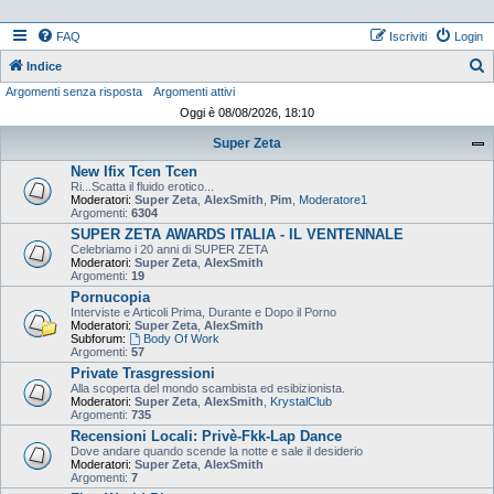
FAQ
Iscriviti
Login
Indice
Argomenti senza risposta
Argomenti attivi
e
Oggi è 08/08/2026, 18:10
r
Super Zeta
c
New Ifix Tcen Tcen
a
Ri...Scatta il fluido erotico...
Moderatori:
Super Zeta
,
AlexSmith
,
Pim
,
Moderatore1
Argomenti:
6304
SUPER ZETA AWARDS ITALIA - IL VENTENNALE
Celebriamo i 20 anni di SUPER ZETA
Moderatori:
Super Zeta
,
AlexSmith
Argomenti:
19
Pornucopia
Interviste e Articoli Prima, Durante e Dopo il Porno
Moderatori:
Super Zeta
,
AlexSmith
Subforum:
Body Of Work
Argomenti:
57
Private Trasgressioni
Alla scoperta del mondo scambista ed esibizionista.
Moderatori:
Super Zeta
,
AlexSmith
,
KrystalClub
Argomenti:
735
Recensioni Locali: Privè-Fkk-Lap Dance
Dove andare quando scende la notte e sale il desiderio
Moderatori:
Super Zeta
,
AlexSmith
Argomenti:
7