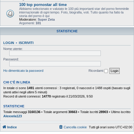
100 top pornostar all time
Abbiamo selezionato e valutato le 100 più importanti star del porno femminile
internazionale di ogni tempo. Foto, biografia, voti. Tutto quanto ha fatto la
storia del porno è qui
Moderatore:
Super Zeta
Argomenti:
101
STATISTICHE
LOGIN
•
ISCRIVITI
Nome utente:
Password:
Ho dimenticato la password
Ricordami
CHI C’È IN LINEA
In totale ci sono
1491
utenti connessi : 3 registrati, 0 nascosti e 1488 ospiti (basato sugli
utenti attivi negli ultimi 5 minuti)
Record di utenti connessi:
14770
registrato il 21/03/2026, 9:50
STATISTICHE
Totale messaggi
3160136
• Totale argomenti
30663
• Totale iscritti
28903
• Ultimo iscritto
Alexxela123
Indice
Cancella cookie
Tutti gli orari sono
UTC+02:00