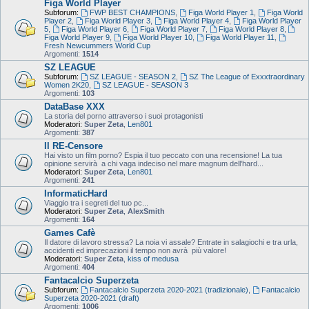
Figa World Player
Subforum:
FWP BEST CHAMPIONS
,
Figa World Player 1
,
Figa World
Player 2
,
Figa World Player 3
,
Figa World Player 4
,
Figa World Player
5
,
Figa World Player 6
,
Figa World Player 7
,
Figa World Player 8
,
Figa World Player 9
,
Figa World Player 10
,
Figa World Player 11
,
Fresh Newcummers World Cup
Argomenti:
1514
SZ LEAGUE
Subforum:
SZ LEAGUE - SEASON 2
,
SZ The League of Exxxtraordinary
Women 2K20
,
SZ LEAGUE - SEASON 3
Argomenti:
103
DataBase XXX
La storia del porno attraverso i suoi protagonisti
Moderatori:
Super Zeta
,
Len801
Argomenti:
387
Il RE-Censore
Hai visto un film porno? Espia il tuo peccato con una recensione! La tua
opinione servirà a chi vaga indeciso nel mare magnum dell'hard...
Moderatori:
Super Zeta
,
Len801
Argomenti:
241
InformaticHard
Viaggio tra i segreti del tuo pc...
Moderatori:
Super Zeta
,
AlexSmith
Argomenti:
164
Games Cafè
Il datore di lavoro stressa? La noia vi assale? Entrate in salagiochi e tra urla,
accidenti ed imprecazioni il tempo non avrà più valore!
Moderatori:
Super Zeta
,
kiss of medusa
Argomenti:
404
Fantacalcio Superzeta
Subforum:
Fantacalcio Superzeta 2020-2021 (tradizionale)
,
Fantacalcio
Superzeta 2020-2021 (draft)
Argomenti:
1006