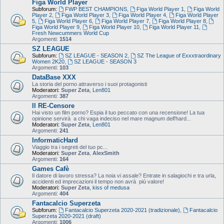
Figa World Player
Subforum:
FWP BEST CHAMPIONS
,
Figa World Player 1
,
Figa World
Player 2
,
Figa World Player 3
,
Figa World Player 4
,
Figa World Player
5
,
Figa World Player 6
,
Figa World Player 7
,
Figa World Player 8
,
Figa World Player 9
,
Figa World Player 10
,
Figa World Player 11
,
Fresh Newcummers World Cup
Argomenti:
1514
SZ LEAGUE
Subforum:
SZ LEAGUE - SEASON 2
,
SZ The League of Exxxtraordinary
Women 2K20
,
SZ LEAGUE - SEASON 3
Argomenti:
103
DataBase XXX
La storia del porno attraverso i suoi protagonisti
Moderatori:
Super Zeta
,
Len801
Argomenti:
387
Il RE-Censore
Hai visto un film porno? Espia il tuo peccato con una recensione! La tua
opinione servirà a chi vaga indeciso nel mare magnum dell'hard...
Moderatori:
Super Zeta
,
Len801
Argomenti:
241
InformaticHard
Viaggio tra i segreti del tuo pc...
Moderatori:
Super Zeta
,
AlexSmith
Argomenti:
164
Games Cafè
Il datore di lavoro stressa? La noia vi assale? Entrate in salagiochi e tra urla,
accidenti ed imprecazioni il tempo non avrà più valore!
Moderatori:
Super Zeta
,
kiss of medusa
Argomenti:
404
Fantacalcio Superzeta
Subforum:
Fantacalcio Superzeta 2020-2021 (tradizionale)
,
Fantacalcio
Superzeta 2020-2021 (draft)
Argomenti:
1006