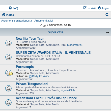
FAQ
Iscriviti
Login
Indice
Argomenti senza risposta
Argomenti attivi
e
Oggi è 07/08/2026, 10:10
r
Super Zeta
c
New Ifix Tcen Tcen
a
Ri...Scatta il fluido erotico...
Moderatori:
Super Zeta
,
AlexSmith
,
Pim
,
Moderatore1
Argomenti:
6300
SUPER ZETA AWARDS ITALIA - IL VENTENNALE
Celebriamo i 20 anni di SUPER ZETA
Moderatori:
Super Zeta
,
AlexSmith
Argomenti:
19
Pornucopia
Interviste e Articoli Prima, Durante e Dopo il Porno
Moderatori:
Super Zeta
,
AlexSmith
Subforum:
Body Of Work
Argomenti:
57
Private Trasgressioni
Alla scoperta del mondo scambista ed esibizionista.
Moderatori:
Super Zeta
,
AlexSmith
,
KrystalClub
Argomenti:
735
Recensioni Locali: Privè-Fkk-Lap Dance
Dove andare quando scende la notte e sale il desiderio
Moderatori:
Super Zeta
,
AlexSmith
Argomenti:
7