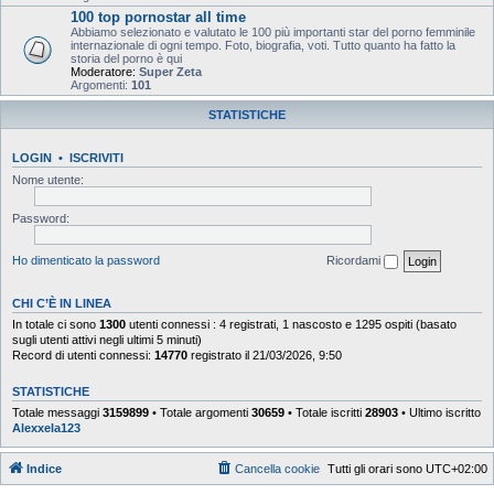
100 top pornostar all time
Abbiamo selezionato e valutato le 100 più importanti star del porno femminile
internazionale di ogni tempo. Foto, biografia, voti. Tutto quanto ha fatto la
storia del porno è qui
Moderatore:
Super Zeta
Argomenti:
101
STATISTICHE
LOGIN
•
ISCRIVITI
Nome utente:
Password:
Ho dimenticato la password
Ricordami
CHI C’È IN LINEA
In totale ci sono
1300
utenti connessi : 4 registrati, 1 nascosto e 1295 ospiti (basato
sugli utenti attivi negli ultimi 5 minuti)
Record di utenti connessi:
14770
registrato il 21/03/2026, 9:50
STATISTICHE
Totale messaggi
3159899
• Totale argomenti
30659
• Totale iscritti
28903
• Ultimo iscritto
Alexxela123
Indice
Cancella cookie
Tutti gli orari sono
UTC+02:00