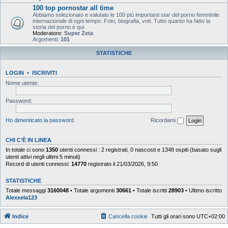
100 top pornostar all time
Abbiamo selezionato e valutato le 100 più importanti star del porno femminile
internazionale di ogni tempo. Foto, biografia, voti. Tutto quanto ha fatto la
storia del porno è qui
Moderatore:
Super Zeta
Argomenti:
101
STATISTICHE
LOGIN
•
ISCRIVITI
Nome utente:
Password:
Ho dimenticato la password
Ricordami
CHI C’È IN LINEA
In totale ci sono
1350
utenti connessi : 2 registrati, 0 nascosti e 1348 ospiti (basato sugli
utenti attivi negli ultimi 5 minuti)
Record di utenti connessi:
14770
registrato il 21/03/2026, 9:50
STATISTICHE
Totale messaggi
3160048
• Totale argomenti
30661
• Totale iscritti
28903
• Ultimo iscritto
Alexxela123
Indice
Cancella cookie
Tutti gli orari sono
UTC+02:00