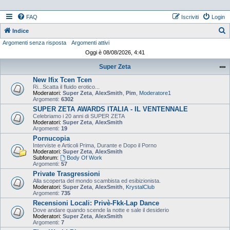
FAQ
Iscriviti
Login
Indice
Argomenti senza risposta
Argomenti attivi
e
Oggi è 08/08/2026, 4:41
r
Super Zeta
c
New Ifix Tcen Tcen
a
Ri...Scatta il fluido erotico...
Moderatori:
Super Zeta
,
AlexSmith
,
Pim
,
Moderatore1
Argomenti:
6302
SUPER ZETA AWARDS ITALIA - IL VENTENNALE
Celebriamo i 20 anni di SUPER ZETA
Moderatori:
Super Zeta
,
AlexSmith
Argomenti:
19
Pornucopia
Interviste e Articoli Prima, Durante e Dopo il Porno
Moderatori:
Super Zeta
,
AlexSmith
Subforum:
Body Of Work
Argomenti:
57
Private Trasgressioni
Alla scoperta del mondo scambista ed esibizionista.
Moderatori:
Super Zeta
,
AlexSmith
,
KrystalClub
Argomenti:
735
Recensioni Locali: Privè-Fkk-Lap Dance
Dove andare quando scende la notte e sale il desiderio
Moderatori:
Super Zeta
,
AlexSmith
Argomenti:
7