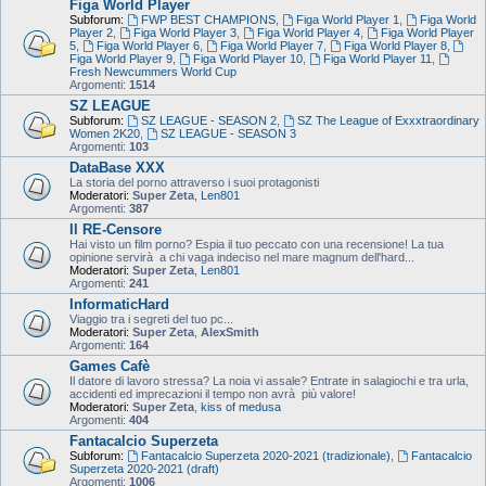
Figa World Player
Subforum:
FWP BEST CHAMPIONS
,
Figa World Player 1
,
Figa World
Player 2
,
Figa World Player 3
,
Figa World Player 4
,
Figa World Player
5
,
Figa World Player 6
,
Figa World Player 7
,
Figa World Player 8
,
Figa World Player 9
,
Figa World Player 10
,
Figa World Player 11
,
Fresh Newcummers World Cup
Argomenti:
1514
SZ LEAGUE
Subforum:
SZ LEAGUE - SEASON 2
,
SZ The League of Exxxtraordinary
Women 2K20
,
SZ LEAGUE - SEASON 3
Argomenti:
103
DataBase XXX
La storia del porno attraverso i suoi protagonisti
Moderatori:
Super Zeta
,
Len801
Argomenti:
387
Il RE-Censore
Hai visto un film porno? Espia il tuo peccato con una recensione! La tua
opinione servirà a chi vaga indeciso nel mare magnum dell'hard...
Moderatori:
Super Zeta
,
Len801
Argomenti:
241
InformaticHard
Viaggio tra i segreti del tuo pc...
Moderatori:
Super Zeta
,
AlexSmith
Argomenti:
164
Games Cafè
Il datore di lavoro stressa? La noia vi assale? Entrate in salagiochi e tra urla,
accidenti ed imprecazioni il tempo non avrà più valore!
Moderatori:
Super Zeta
,
kiss of medusa
Argomenti:
404
Fantacalcio Superzeta
Subforum:
Fantacalcio Superzeta 2020-2021 (tradizionale)
,
Fantacalcio
Superzeta 2020-2021 (draft)
Argomenti:
1006