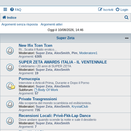
FAQ
Iscriviti
Login
Indice
Argomenti senza risposta
Argomenti attivi
e
Oggi è 10/08/2026, 14:46
r
Super Zeta
c
New Ifix Tcen Tcen
a
Ri...Scatta il fluido erotico...
Moderatori:
Super Zeta
,
AlexSmith
,
Pim
,
Moderatore1
Argomenti:
6305
SUPER ZETA AWARDS ITALIA - IL VENTENNALE
Celebriamo i 20 anni di SUPER ZETA
Moderatori:
Super Zeta
,
AlexSmith
Argomenti:
19
Pornucopia
Interviste e Articoli Prima, Durante e Dopo il Porno
Moderatori:
Super Zeta
,
AlexSmith
Subforum:
Body Of Work
Argomenti:
57
Private Trasgressioni
Alla scoperta del mondo scambista ed esibizionista.
Moderatori:
Super Zeta
,
AlexSmith
,
KrystalClub
Argomenti:
735
Recensioni Locali: Privè-Fkk-Lap Dance
Dove andare quando scende la notte e sale il desiderio
Moderatori:
Super Zeta
,
AlexSmith
Argomenti:
7