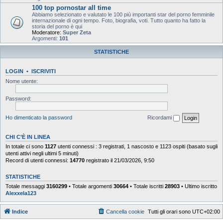
100 top pornostar all time
Abbiamo selezionato e valutato le 100 più importanti star del porno femminile
internazionale di ogni tempo. Foto, biografia, voti. Tutto quanto ha fatto la
storia del porno è qui
Moderatore:
Super Zeta
Argomenti:
101
STATISTICHE
LOGIN
•
ISCRIVITI
Nome utente:
Password:
Ho dimenticato la password
Ricordami
CHI C’È IN LINEA
In totale ci sono
1127
utenti connessi : 3 registrati, 1 nascosto e 1123 ospiti (basato sugli
utenti attivi negli ultimi 5 minuti)
Record di utenti connessi:
14770
registrato il 21/03/2026, 9:50
STATISTICHE
Totale messaggi
3160299
• Totale argomenti
30664
• Totale iscritti
28903
• Ultimo iscritto
Alexxela123
Indice
Cancella cookie
Tutti gli orari sono
UTC+02:00