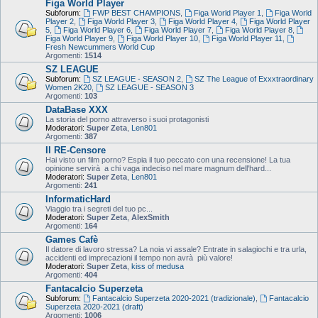
Figa World Player
Subforum:
FWP BEST CHAMPIONS
,
Figa World Player 1
,
Figa World
Player 2
,
Figa World Player 3
,
Figa World Player 4
,
Figa World Player
5
,
Figa World Player 6
,
Figa World Player 7
,
Figa World Player 8
,
Figa World Player 9
,
Figa World Player 10
,
Figa World Player 11
,
Fresh Newcummers World Cup
Argomenti:
1514
SZ LEAGUE
Subforum:
SZ LEAGUE - SEASON 2
,
SZ The League of Exxxtraordinary
Women 2K20
,
SZ LEAGUE - SEASON 3
Argomenti:
103
DataBase XXX
La storia del porno attraverso i suoi protagonisti
Moderatori:
Super Zeta
,
Len801
Argomenti:
387
Il RE-Censore
Hai visto un film porno? Espia il tuo peccato con una recensione! La tua
opinione servirà a chi vaga indeciso nel mare magnum dell'hard...
Moderatori:
Super Zeta
,
Len801
Argomenti:
241
InformaticHard
Viaggio tra i segreti del tuo pc...
Moderatori:
Super Zeta
,
AlexSmith
Argomenti:
164
Games Cafè
Il datore di lavoro stressa? La noia vi assale? Entrate in salagiochi e tra urla,
accidenti ed imprecazioni il tempo non avrà più valore!
Moderatori:
Super Zeta
,
kiss of medusa
Argomenti:
404
Fantacalcio Superzeta
Subforum:
Fantacalcio Superzeta 2020-2021 (tradizionale)
,
Fantacalcio
Superzeta 2020-2021 (draft)
Argomenti:
1006