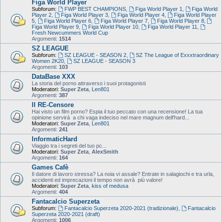
Figa World Player
Subforum:
FWP BEST CHAMPIONS
,
Figa World Player 1
,
Figa World
Player 2
,
Figa World Player 3
,
Figa World Player 4
,
Figa World Player
5
,
Figa World Player 6
,
Figa World Player 7
,
Figa World Player 8
,
Figa World Player 9
,
Figa World Player 10
,
Figa World Player 11
,
Fresh Newcummers World Cup
Argomenti:
1514
SZ LEAGUE
Subforum:
SZ LEAGUE - SEASON 2
,
SZ The League of Exxxtraordinary
Women 2K20
,
SZ LEAGUE - SEASON 3
Argomenti:
103
DataBase XXX
La storia del porno attraverso i suoi protagonisti
Moderatori:
Super Zeta
,
Len801
Argomenti:
387
Il RE-Censore
Hai visto un film porno? Espia il tuo peccato con una recensione! La tua
opinione servirà a chi vaga indeciso nel mare magnum dell'hard...
Moderatori:
Super Zeta
,
Len801
Argomenti:
241
InformaticHard
Viaggio tra i segreti del tuo pc...
Moderatori:
Super Zeta
,
AlexSmith
Argomenti:
164
Games Cafè
Il datore di lavoro stressa? La noia vi assale? Entrate in salagiochi e tra urla,
accidenti ed imprecazioni il tempo non avrà più valore!
Moderatori:
Super Zeta
,
kiss of medusa
Argomenti:
404
Fantacalcio Superzeta
Subforum:
Fantacalcio Superzeta 2020-2021 (tradizionale)
,
Fantacalcio
Superzeta 2020-2021 (draft)
Argomenti:
1006