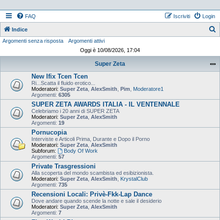
FAQ
Iscriviti
Login
Indice
Argomenti senza risposta
Argomenti attivi
e
Oggi è 10/08/2026, 17:04
r
Super Zeta
c
New Ifix Tcen Tcen
a
Ri...Scatta il fluido erotico...
Moderatori:
Super Zeta
,
AlexSmith
,
Pim
,
Moderatore1
Argomenti:
6305
SUPER ZETA AWARDS ITALIA - IL VENTENNALE
Celebriamo i 20 anni di SUPER ZETA
Moderatori:
Super Zeta
,
AlexSmith
Argomenti:
19
Pornucopia
Interviste e Articoli Prima, Durante e Dopo il Porno
Moderatori:
Super Zeta
,
AlexSmith
Subforum:
Body Of Work
Argomenti:
57
Private Trasgressioni
Alla scoperta del mondo scambista ed esibizionista.
Moderatori:
Super Zeta
,
AlexSmith
,
KrystalClub
Argomenti:
735
Recensioni Locali: Privè-Fkk-Lap Dance
Dove andare quando scende la notte e sale il desiderio
Moderatori:
Super Zeta
,
AlexSmith
Argomenti:
7