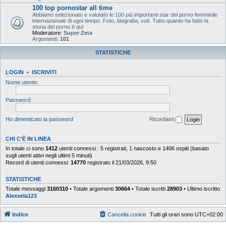
100 top pornostar all time
Abbiamo selezionato e valutato le 100 più importanti star del porno femminile
internazionale di ogni tempo. Foto, biografia, voti. Tutto quanto ha fatto la
storia del porno è qui
Moderatore:
Super Zeta
Argomenti:
101
STATISTICHE
LOGIN
•
ISCRIVITI
Nome utente:
Password:
Ho dimenticato la password
Ricordami
CHI C’È IN LINEA
In totale ci sono
1412
utenti connessi : 5 registrati, 1 nascosto e 1406 ospiti (basato
sugli utenti attivi negli ultimi 5 minuti)
Record di utenti connessi:
14770
registrato il 21/03/2026, 9:50
STATISTICHE
Totale messaggi
3160310
• Totale argomenti
30664
• Totale iscritti
28903
• Ultimo iscritto
Alexxela123
Indice
Cancella cookie
Tutti gli orari sono
UTC+02:00