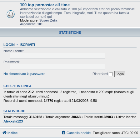
100 top pornostar all time
Abbiamo selezionato e valutato le 100 più importanti star del porno femminile
internazionale di ogni tempo. Foto, biografia, voti. Tutto quanto ha fatto la
storia del porno è qui
Moderatore:
Super Zeta
Argomenti:
101
STATISTICHE
LOGIN
•
ISCRIVITI
Nome utente:
Password:
Ho dimenticato la password
Ricordami
CHI C’È IN LINEA
In totale ci sono
212
utenti connessi : 2 registrati, 1 nascosto e 209 ospiti (basato sugli
utenti attivi negli ultimi 5 minuti)
Record di utenti connessi:
14770
registrato il 21/03/2026, 9:50
STATISTICHE
Totale messaggi
3160158
• Totale argomenti
30663
• Totale iscritti
28903
• Ultimo iscritto
Alexxela123
Indice
Cancella cookie
Tutti gli orari sono
UTC+02:00