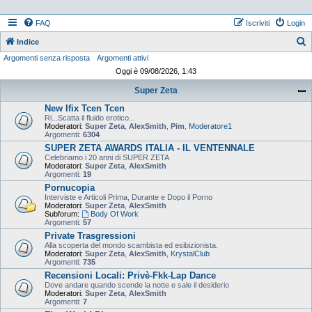
FAQ
Iscriviti
Login
Indice
Argomenti senza risposta
Argomenti attivi
e
Oggi è 09/08/2026, 1:43
r
Super Zeta
c
New Ifix Tcen Tcen
a
Ri...Scatta il fluido erotico...
Moderatori:
Super Zeta
,
AlexSmith
,
Pim
,
Moderatore1
Argomenti:
6304
SUPER ZETA AWARDS ITALIA - IL VENTENNALE
Celebriamo i 20 anni di SUPER ZETA
Moderatori:
Super Zeta
,
AlexSmith
Argomenti:
19
Pornucopia
Interviste e Articoli Prima, Durante e Dopo il Porno
Moderatori:
Super Zeta
,
AlexSmith
Subforum:
Body Of Work
Argomenti:
57
Private Trasgressioni
Alla scoperta del mondo scambista ed esibizionista.
Moderatori:
Super Zeta
,
AlexSmith
,
KrystalClub
Argomenti:
735
Recensioni Locali: Privè-Fkk-Lap Dance
Dove andare quando scende la notte e sale il desiderio
Moderatori:
Super Zeta
,
AlexSmith
Argomenti:
7