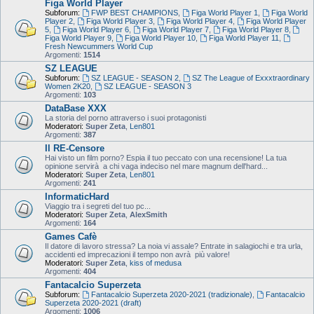
Figa World Player
Subforum:
FWP BEST CHAMPIONS
,
Figa World Player 1
,
Figa World
Player 2
,
Figa World Player 3
,
Figa World Player 4
,
Figa World Player
5
,
Figa World Player 6
,
Figa World Player 7
,
Figa World Player 8
,
Figa World Player 9
,
Figa World Player 10
,
Figa World Player 11
,
Fresh Newcummers World Cup
Argomenti:
1514
SZ LEAGUE
Subforum:
SZ LEAGUE - SEASON 2
,
SZ The League of Exxxtraordinary
Women 2K20
,
SZ LEAGUE - SEASON 3
Argomenti:
103
DataBase XXX
La storia del porno attraverso i suoi protagonisti
Moderatori:
Super Zeta
,
Len801
Argomenti:
387
Il RE-Censore
Hai visto un film porno? Espia il tuo peccato con una recensione! La tua
opinione servirà a chi vaga indeciso nel mare magnum dell'hard...
Moderatori:
Super Zeta
,
Len801
Argomenti:
241
InformaticHard
Viaggio tra i segreti del tuo pc...
Moderatori:
Super Zeta
,
AlexSmith
Argomenti:
164
Games Cafè
Il datore di lavoro stressa? La noia vi assale? Entrate in salagiochi e tra urla,
accidenti ed imprecazioni il tempo non avrà più valore!
Moderatori:
Super Zeta
,
kiss of medusa
Argomenti:
404
Fantacalcio Superzeta
Subforum:
Fantacalcio Superzeta 2020-2021 (tradizionale)
,
Fantacalcio
Superzeta 2020-2021 (draft)
Argomenti:
1006