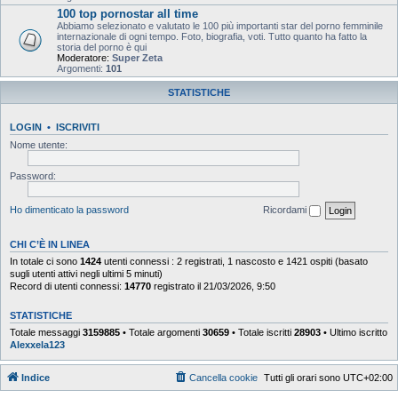
100 top pornostar all time
Abbiamo selezionato e valutato le 100 più importanti star del porno femminile
internazionale di ogni tempo. Foto, biografia, voti. Tutto quanto ha fatto la
storia del porno è qui
Moderatore:
Super Zeta
Argomenti:
101
STATISTICHE
LOGIN
•
ISCRIVITI
Nome utente:
Password:
Ho dimenticato la password
Ricordami
CHI C’È IN LINEA
In totale ci sono
1424
utenti connessi : 2 registrati, 1 nascosto e 1421 ospiti (basato
sugli utenti attivi negli ultimi 5 minuti)
Record di utenti connessi:
14770
registrato il 21/03/2026, 9:50
STATISTICHE
Totale messaggi
3159885
• Totale argomenti
30659
• Totale iscritti
28903
• Ultimo iscritto
Alexxela123
Indice
Cancella cookie
Tutti gli orari sono
UTC+02:00