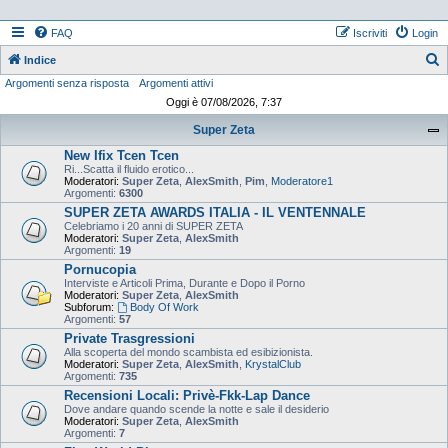
FAQ
Iscriviti
Login
Indice
Argomenti senza risposta
Argomenti attivi
e
Oggi è 07/08/2026, 7:37
r
Super Zeta
c
New Ifix Tcen Tcen
a
Ri...Scatta il fluido erotico...
Moderatori:
Super Zeta
,
AlexSmith
,
Pim
,
Moderatore1
Argomenti:
6300
SUPER ZETA AWARDS ITALIA - IL VENTENNALE
Celebriamo i 20 anni di SUPER ZETA
Moderatori:
Super Zeta
,
AlexSmith
Argomenti:
19
Pornucopia
Interviste e Articoli Prima, Durante e Dopo il Porno
Moderatori:
Super Zeta
,
AlexSmith
Subforum:
Body Of Work
Argomenti:
57
Private Trasgressioni
Alla scoperta del mondo scambista ed esibizionista.
Moderatori:
Super Zeta
,
AlexSmith
,
KrystalClub
Argomenti:
735
Recensioni Locali: Privè-Fkk-Lap Dance
Dove andare quando scende la notte e sale il desiderio
Moderatori:
Super Zeta
,
AlexSmith
Argomenti:
7