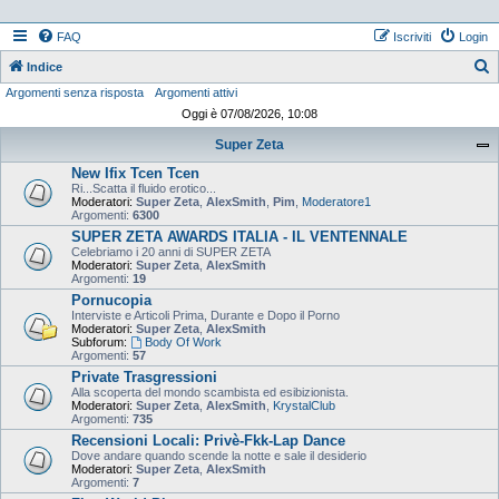
FAQ
Iscriviti
Login
Indice
Argomenti senza risposta
Argomenti attivi
e
Oggi è 07/08/2026, 10:08
r
Super Zeta
c
New Ifix Tcen Tcen
a
Ri...Scatta il fluido erotico...
Moderatori:
Super Zeta
,
AlexSmith
,
Pim
,
Moderatore1
Argomenti:
6300
SUPER ZETA AWARDS ITALIA - IL VENTENNALE
Celebriamo i 20 anni di SUPER ZETA
Moderatori:
Super Zeta
,
AlexSmith
Argomenti:
19
Pornucopia
Interviste e Articoli Prima, Durante e Dopo il Porno
Moderatori:
Super Zeta
,
AlexSmith
Subforum:
Body Of Work
Argomenti:
57
Private Trasgressioni
Alla scoperta del mondo scambista ed esibizionista.
Moderatori:
Super Zeta
,
AlexSmith
,
KrystalClub
Argomenti:
735
Recensioni Locali: Privè-Fkk-Lap Dance
Dove andare quando scende la notte e sale il desiderio
Moderatori:
Super Zeta
,
AlexSmith
Argomenti:
7