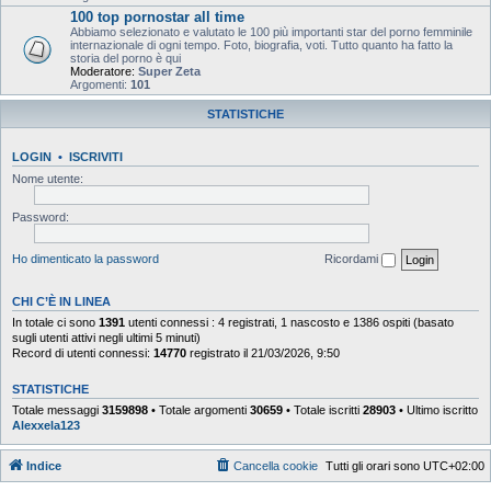
100 top pornostar all time
Abbiamo selezionato e valutato le 100 più importanti star del porno femminile
internazionale di ogni tempo. Foto, biografia, voti. Tutto quanto ha fatto la
storia del porno è qui
Moderatore:
Super Zeta
Argomenti:
101
STATISTICHE
LOGIN
•
ISCRIVITI
Nome utente:
Password:
Ho dimenticato la password
Ricordami
CHI C’È IN LINEA
In totale ci sono
1391
utenti connessi : 4 registrati, 1 nascosto e 1386 ospiti (basato
sugli utenti attivi negli ultimi 5 minuti)
Record di utenti connessi:
14770
registrato il 21/03/2026, 9:50
STATISTICHE
Totale messaggi
3159898
• Totale argomenti
30659
• Totale iscritti
28903
• Ultimo iscritto
Alexxela123
Indice
Cancella cookie
Tutti gli orari sono
UTC+02:00