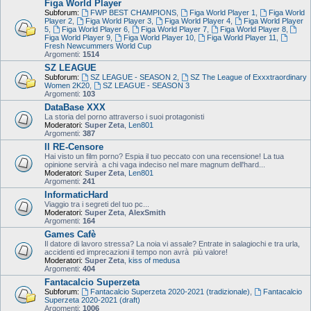
Figa World Player
Subforum:
FWP BEST CHAMPIONS
,
Figa World Player 1
,
Figa World
Player 2
,
Figa World Player 3
,
Figa World Player 4
,
Figa World Player
5
,
Figa World Player 6
,
Figa World Player 7
,
Figa World Player 8
,
Figa World Player 9
,
Figa World Player 10
,
Figa World Player 11
,
Fresh Newcummers World Cup
Argomenti:
1514
SZ LEAGUE
Subforum:
SZ LEAGUE - SEASON 2
,
SZ The League of Exxxtraordinary
Women 2K20
,
SZ LEAGUE - SEASON 3
Argomenti:
103
DataBase XXX
La storia del porno attraverso i suoi protagonisti
Moderatori:
Super Zeta
,
Len801
Argomenti:
387
Il RE-Censore
Hai visto un film porno? Espia il tuo peccato con una recensione! La tua
opinione servirà a chi vaga indeciso nel mare magnum dell'hard...
Moderatori:
Super Zeta
,
Len801
Argomenti:
241
InformaticHard
Viaggio tra i segreti del tuo pc...
Moderatori:
Super Zeta
,
AlexSmith
Argomenti:
164
Games Cafè
Il datore di lavoro stressa? La noia vi assale? Entrate in salagiochi e tra urla,
accidenti ed imprecazioni il tempo non avrà più valore!
Moderatori:
Super Zeta
,
kiss of medusa
Argomenti:
404
Fantacalcio Superzeta
Subforum:
Fantacalcio Superzeta 2020-2021 (tradizionale)
,
Fantacalcio
Superzeta 2020-2021 (draft)
Argomenti:
1006