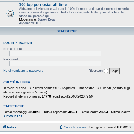
100 top pornostar all time
Abbiamo selezionato e valutato le 100 più importanti star del porno femminile
internazionale di ogni tempo. Foto, biografia, voti. Tutto quanto ha fatto la
storia del porno è qui
Moderatore:
Super Zeta
Argomenti:
101
STATISTICHE
LOGIN
•
ISCRIVITI
Nome utente:
Password:
Ho dimenticato la password
Ricordami
CHI C’È IN LINEA
In totale ci sono
1397
utenti connessi : 2 registrati, 0 nascosti e 1395 ospiti (basato sugli
utenti attivi negli ultimi 5 minuti)
Record di utenti connessi:
14770
registrato il 21/03/2026, 9:50
STATISTICHE
Totale messaggi
3160048
• Totale argomenti
30661
• Totale iscritti
28903
• Ultimo iscritto
Alexxela123
Indice
Cancella cookie
Tutti gli orari sono
UTC+02:00