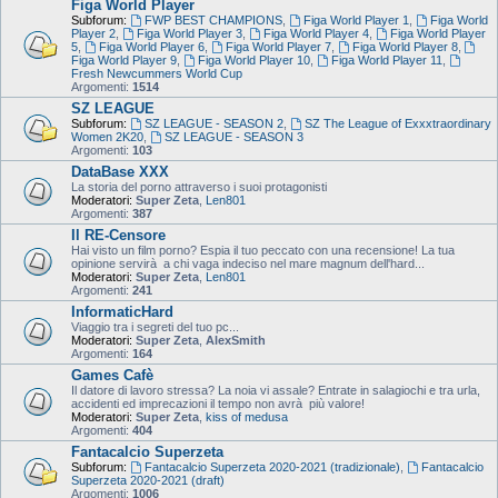
Figa World Player
Subforum:
FWP BEST CHAMPIONS
,
Figa World Player 1
,
Figa World
Player 2
,
Figa World Player 3
,
Figa World Player 4
,
Figa World Player
5
,
Figa World Player 6
,
Figa World Player 7
,
Figa World Player 8
,
Figa World Player 9
,
Figa World Player 10
,
Figa World Player 11
,
Fresh Newcummers World Cup
Argomenti:
1514
SZ LEAGUE
Subforum:
SZ LEAGUE - SEASON 2
,
SZ The League of Exxxtraordinary
Women 2K20
,
SZ LEAGUE - SEASON 3
Argomenti:
103
DataBase XXX
La storia del porno attraverso i suoi protagonisti
Moderatori:
Super Zeta
,
Len801
Argomenti:
387
Il RE-Censore
Hai visto un film porno? Espia il tuo peccato con una recensione! La tua
opinione servirà a chi vaga indeciso nel mare magnum dell'hard...
Moderatori:
Super Zeta
,
Len801
Argomenti:
241
InformaticHard
Viaggio tra i segreti del tuo pc...
Moderatori:
Super Zeta
,
AlexSmith
Argomenti:
164
Games Cafè
Il datore di lavoro stressa? La noia vi assale? Entrate in salagiochi e tra urla,
accidenti ed imprecazioni il tempo non avrà più valore!
Moderatori:
Super Zeta
,
kiss of medusa
Argomenti:
404
Fantacalcio Superzeta
Subforum:
Fantacalcio Superzeta 2020-2021 (tradizionale)
,
Fantacalcio
Superzeta 2020-2021 (draft)
Argomenti:
1006