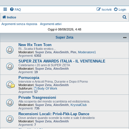
FAQ
Iscriviti
Login
Indice
Argomenti senza risposta
Argomenti attivi
e
Oggi è 08/08/2026, 4:48
r
Super Zeta
c
New Ifix Tcen Tcen
a
Ri...Scatta il fluido erotico...
Moderatori:
Super Zeta
,
AlexSmith
,
Pim
,
Moderatore1
Argomenti:
6302
SUPER ZETA AWARDS ITALIA - IL VENTENNALE
Celebriamo i 20 anni di SUPER ZETA
Moderatori:
Super Zeta
,
AlexSmith
Argomenti:
19
Pornucopia
Interviste e Articoli Prima, Durante e Dopo il Porno
Moderatori:
Super Zeta
,
AlexSmith
Subforum:
Body Of Work
Argomenti:
57
Private Trasgressioni
Alla scoperta del mondo scambista ed esibizionista.
Moderatori:
Super Zeta
,
AlexSmith
,
KrystalClub
Argomenti:
735
Recensioni Locali: Privè-Fkk-Lap Dance
Dove andare quando scende la notte e sale il desiderio
Moderatori:
Super Zeta
,
AlexSmith
Argomenti:
7