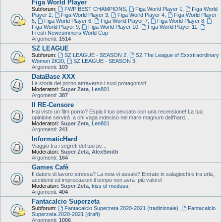
Figa World Player
Subforum:
FWP BEST CHAMPIONS
,
Figa World Player 1
,
Figa World
Player 2
,
Figa World Player 3
,
Figa World Player 4
,
Figa World Player
5
,
Figa World Player 6
,
Figa World Player 7
,
Figa World Player 8
,
Figa World Player 9
,
Figa World Player 10
,
Figa World Player 11
,
Fresh Newcummers World Cup
Argomenti:
1514
SZ LEAGUE
Subforum:
SZ LEAGUE - SEASON 2
,
SZ The League of Exxxtraordinary
Women 2K20
,
SZ LEAGUE - SEASON 3
Argomenti:
103
DataBase XXX
La storia del porno attraverso i suoi protagonisti
Moderatori:
Super Zeta
,
Len801
Argomenti:
387
Il RE-Censore
Hai visto un film porno? Espia il tuo peccato con una recensione! La tua
opinione servirà a chi vaga indeciso nel mare magnum dell'hard...
Moderatori:
Super Zeta
,
Len801
Argomenti:
241
InformaticHard
Viaggio tra i segreti del tuo pc...
Moderatori:
Super Zeta
,
AlexSmith
Argomenti:
164
Games Cafè
Il datore di lavoro stressa? La noia vi assale? Entrate in salagiochi e tra urla,
accidenti ed imprecazioni il tempo non avrà più valore!
Moderatori:
Super Zeta
,
kiss of medusa
Argomenti:
404
Fantacalcio Superzeta
Subforum:
Fantacalcio Superzeta 2020-2021 (tradizionale)
,
Fantacalcio
Superzeta 2020-2021 (draft)
Argomenti:
1006