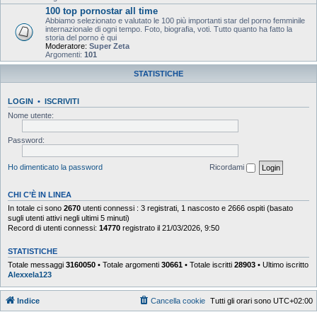
100 top pornostar all time
Abbiamo selezionato e valutato le 100 più importanti star del porno femminile
internazionale di ogni tempo. Foto, biografia, voti. Tutto quanto ha fatto la
storia del porno è qui
Moderatore:
Super Zeta
Argomenti:
101
STATISTICHE
LOGIN
•
ISCRIVITI
Nome utente:
Password:
Ho dimenticato la password
Ricordami
CHI C’È IN LINEA
In totale ci sono
2670
utenti connessi : 3 registrati, 1 nascosto e 2666 ospiti (basato
sugli utenti attivi negli ultimi 5 minuti)
Record di utenti connessi:
14770
registrato il 21/03/2026, 9:50
STATISTICHE
Totale messaggi
3160050
• Totale argomenti
30661
• Totale iscritti
28903
• Ultimo iscritto
Alexxela123
Indice
Cancella cookie
Tutti gli orari sono
UTC+02:00