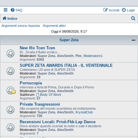
FAQ
Iscriviti
Login
Indice
Argomenti senza risposta
Argomenti attivi
e
Oggi è 08/08/2026, 9:17
r
Super Zeta
c
New Ifix Tcen Tcen
a
Ri...Scatta il fluido erotico...
Moderatori:
Super Zeta
,
AlexSmith
,
Pim
,
Moderatore1
Argomenti:
6302
SUPER ZETA AWARDS ITALIA - IL VENTENNALE
Celebriamo i 20 anni di SUPER ZETA
Moderatori:
Super Zeta
,
AlexSmith
Argomenti:
19
Pornucopia
Interviste e Articoli Prima, Durante e Dopo il Porno
Moderatori:
Super Zeta
,
AlexSmith
Subforum:
Body Of Work
Argomenti:
57
Private Trasgressioni
Alla scoperta del mondo scambista ed esibizionista.
Moderatori:
Super Zeta
,
AlexSmith
,
KrystalClub
Argomenti:
735
Recensioni Locali: Privè-Fkk-Lap Dance
Dove andare quando scende la notte e sale il desiderio
Moderatori:
Super Zeta
,
AlexSmith
Argomenti:
7