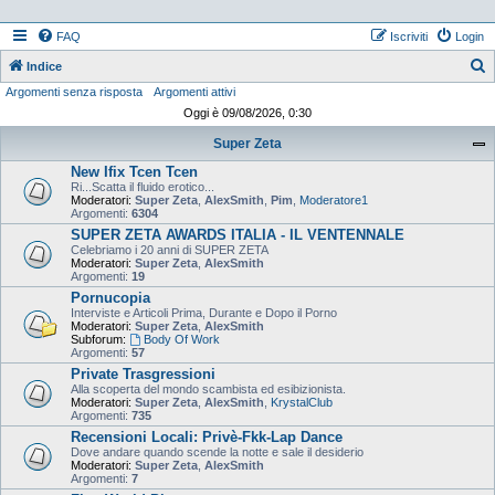
FAQ
Iscriviti
Login
Indice
Argomenti senza risposta
Argomenti attivi
e
Oggi è 09/08/2026, 0:30
r
Super Zeta
c
New Ifix Tcen Tcen
a
Ri...Scatta il fluido erotico...
Moderatori:
Super Zeta
,
AlexSmith
,
Pim
,
Moderatore1
Argomenti:
6304
SUPER ZETA AWARDS ITALIA - IL VENTENNALE
Celebriamo i 20 anni di SUPER ZETA
Moderatori:
Super Zeta
,
AlexSmith
Argomenti:
19
Pornucopia
Interviste e Articoli Prima, Durante e Dopo il Porno
Moderatori:
Super Zeta
,
AlexSmith
Subforum:
Body Of Work
Argomenti:
57
Private Trasgressioni
Alla scoperta del mondo scambista ed esibizionista.
Moderatori:
Super Zeta
,
AlexSmith
,
KrystalClub
Argomenti:
735
Recensioni Locali: Privè-Fkk-Lap Dance
Dove andare quando scende la notte e sale il desiderio
Moderatori:
Super Zeta
,
AlexSmith
Argomenti:
7