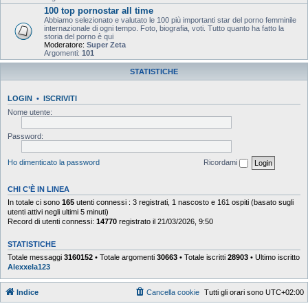
100 top pornostar all time
Abbiamo selezionato e valutato le 100 più importanti star del porno femminile
internazionale di ogni tempo. Foto, biografia, voti. Tutto quanto ha fatto la
storia del porno è qui
Moderatore:
Super Zeta
Argomenti:
101
STATISTICHE
LOGIN
•
ISCRIVITI
Nome utente:
Password:
Ho dimenticato la password
Ricordami
CHI C’È IN LINEA
In totale ci sono
165
utenti connessi : 3 registrati, 1 nascosto e 161 ospiti (basato sugli
utenti attivi negli ultimi 5 minuti)
Record di utenti connessi:
14770
registrato il 21/03/2026, 9:50
STATISTICHE
Totale messaggi
3160152
• Totale argomenti
30663
• Totale iscritti
28903
• Ultimo iscritto
Alexxela123
Indice
Cancella cookie
Tutti gli orari sono
UTC+02:00