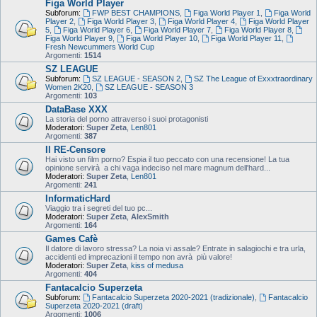
Figa World Player
Subforum:
FWP BEST CHAMPIONS
,
Figa World Player 1
,
Figa World
Player 2
,
Figa World Player 3
,
Figa World Player 4
,
Figa World Player
5
,
Figa World Player 6
,
Figa World Player 7
,
Figa World Player 8
,
Figa World Player 9
,
Figa World Player 10
,
Figa World Player 11
,
Fresh Newcummers World Cup
Argomenti:
1514
SZ LEAGUE
Subforum:
SZ LEAGUE - SEASON 2
,
SZ The League of Exxxtraordinary
Women 2K20
,
SZ LEAGUE - SEASON 3
Argomenti:
103
DataBase XXX
La storia del porno attraverso i suoi protagonisti
Moderatori:
Super Zeta
,
Len801
Argomenti:
387
Il RE-Censore
Hai visto un film porno? Espia il tuo peccato con una recensione! La tua
opinione servirà a chi vaga indeciso nel mare magnum dell'hard...
Moderatori:
Super Zeta
,
Len801
Argomenti:
241
InformaticHard
Viaggio tra i segreti del tuo pc...
Moderatori:
Super Zeta
,
AlexSmith
Argomenti:
164
Games Cafè
Il datore di lavoro stressa? La noia vi assale? Entrate in salagiochi e tra urla,
accidenti ed imprecazioni il tempo non avrà più valore!
Moderatori:
Super Zeta
,
kiss of medusa
Argomenti:
404
Fantacalcio Superzeta
Subforum:
Fantacalcio Superzeta 2020-2021 (tradizionale)
,
Fantacalcio
Superzeta 2020-2021 (draft)
Argomenti:
1006