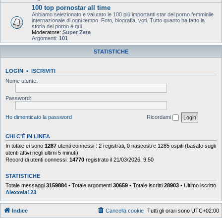
100 top pornostar all time
Abbiamo selezionato e valutato le 100 più importanti star del porno femminile
internazionale di ogni tempo. Foto, biografia, voti. Tutto quanto ha fatto la
storia del porno è qui
Moderatore:
Super Zeta
Argomenti:
101
STATISTICHE
LOGIN
•
ISCRIVITI
Nome utente:
Password:
Ho dimenticato la password
Ricordami
CHI C’È IN LINEA
In totale ci sono
1287
utenti connessi : 2 registrati, 0 nascosti e 1285 ospiti (basato sugli
utenti attivi negli ultimi 5 minuti)
Record di utenti connessi:
14770
registrato il 21/03/2026, 9:50
STATISTICHE
Totale messaggi
3159884
• Totale argomenti
30659
• Totale iscritti
28903
• Ultimo iscritto
Alexxela123
Indice
Cancella cookie
Tutti gli orari sono
UTC+02:00