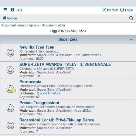
FAQ
Iscriviti
Login
Indice
Argomenti senza risposta
Argomenti attivi
e
Oggi è 07/08/2026, 5:20
r
Super Zeta
c
New Ifix Tcen Tcen
a
Ri...Scatta il fluido erotico...
Moderatori:
Super Zeta
,
AlexSmith
,
Pim
,
Moderatore1
Argomenti:
6300
SUPER ZETA AWARDS ITALIA - IL VENTENNALE
Celebriamo i 20 anni di SUPER ZETA
Moderatori:
Super Zeta
,
AlexSmith
Argomenti:
19
Pornucopia
Interviste e Articoli Prima, Durante e Dopo il Porno
Moderatori:
Super Zeta
,
AlexSmith
Subforum:
Body Of Work
Argomenti:
57
Private Trasgressioni
Alla scoperta del mondo scambista ed esibizionista.
Moderatori:
Super Zeta
,
AlexSmith
,
KrystalClub
Argomenti:
735
Recensioni Locali: Privè-Fkk-Lap Dance
Dove andare quando scende la notte e sale il desiderio
Moderatori:
Super Zeta
,
AlexSmith
Argomenti:
7