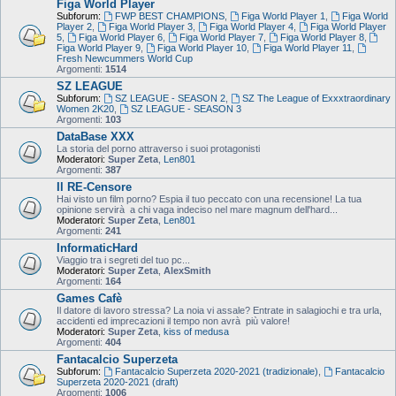
Figa World Player
Subforum:
FWP BEST CHAMPIONS
,
Figa World Player 1
,
Figa World
Player 2
,
Figa World Player 3
,
Figa World Player 4
,
Figa World Player
5
,
Figa World Player 6
,
Figa World Player 7
,
Figa World Player 8
,
Figa World Player 9
,
Figa World Player 10
,
Figa World Player 11
,
Fresh Newcummers World Cup
Argomenti:
1514
SZ LEAGUE
Subforum:
SZ LEAGUE - SEASON 2
,
SZ The League of Exxxtraordinary
Women 2K20
,
SZ LEAGUE - SEASON 3
Argomenti:
103
DataBase XXX
La storia del porno attraverso i suoi protagonisti
Moderatori:
Super Zeta
,
Len801
Argomenti:
387
Il RE-Censore
Hai visto un film porno? Espia il tuo peccato con una recensione! La tua
opinione servirà a chi vaga indeciso nel mare magnum dell'hard...
Moderatori:
Super Zeta
,
Len801
Argomenti:
241
InformaticHard
Viaggio tra i segreti del tuo pc...
Moderatori:
Super Zeta
,
AlexSmith
Argomenti:
164
Games Cafè
Il datore di lavoro stressa? La noia vi assale? Entrate in salagiochi e tra urla,
accidenti ed imprecazioni il tempo non avrà più valore!
Moderatori:
Super Zeta
,
kiss of medusa
Argomenti:
404
Fantacalcio Superzeta
Subforum:
Fantacalcio Superzeta 2020-2021 (tradizionale)
,
Fantacalcio
Superzeta 2020-2021 (draft)
Argomenti:
1006