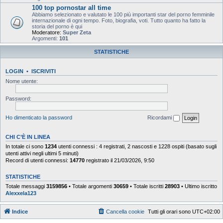
100 top pornostar all time
Abbiamo selezionato e valutato le 100 più importanti star del porno femminile
internazionale di ogni tempo. Foto, biografia, voti. Tutto quanto ha fatto la
storia del porno è qui
Moderatore:
Super Zeta
Argomenti:
101
STATISTICHE
LOGIN
•
ISCRIVITI
Nome utente:
Password:
Ho dimenticato la password
Ricordami
CHI C’È IN LINEA
In totale ci sono
1234
utenti connessi : 4 registrati, 2 nascosti e 1228 ospiti (basato sugli
utenti attivi negli ultimi 5 minuti)
Record di utenti connessi:
14770
registrato il 21/03/2026, 9:50
STATISTICHE
Totale messaggi
3159856
• Totale argomenti
30659
• Totale iscritti
28903
• Ultimo iscritto
Alexxela123
Indice
Cancella cookie
Tutti gli orari sono
UTC+02:00