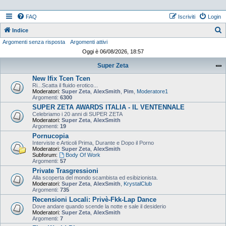
FAQ
Iscriviti
Login
Indice
Argomenti senza risposta
Argomenti attivi
e
Oggi è 06/08/2026, 18:57
r
Super Zeta
c
New Ifix Tcen Tcen
a
Ri...Scatta il fluido erotico...
Moderatori:
Super Zeta
,
AlexSmith
,
Pim
,
Moderatore1
Argomenti:
6300
SUPER ZETA AWARDS ITALIA - IL VENTENNALE
Celebriamo i 20 anni di SUPER ZETA
Moderatori:
Super Zeta
,
AlexSmith
Argomenti:
19
Pornucopia
Interviste e Articoli Prima, Durante e Dopo il Porno
Moderatori:
Super Zeta
,
AlexSmith
Subforum:
Body Of Work
Argomenti:
57
Private Trasgressioni
Alla scoperta del mondo scambista ed esibizionista.
Moderatori:
Super Zeta
,
AlexSmith
,
KrystalClub
Argomenti:
735
Recensioni Locali: Privè-Fkk-Lap Dance
Dove andare quando scende la notte e sale il desiderio
Moderatori:
Super Zeta
,
AlexSmith
Argomenti:
7