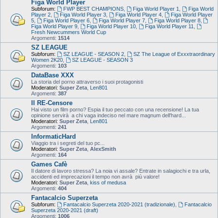
Figa World Player
Subforum:
FWP BEST CHAMPIONS
,
Figa World Player 1
,
Figa World
Player 2
,
Figa World Player 3
,
Figa World Player 4
,
Figa World Player
5
,
Figa World Player 6
,
Figa World Player 7
,
Figa World Player 8
,
Figa World Player 9
,
Figa World Player 10
,
Figa World Player 11
,
Fresh Newcummers World Cup
Argomenti:
1514
SZ LEAGUE
Subforum:
SZ LEAGUE - SEASON 2
,
SZ The League of Exxxtraordinary
Women 2K20
,
SZ LEAGUE - SEASON 3
Argomenti:
103
DataBase XXX
La storia del porno attraverso i suoi protagonisti
Moderatori:
Super Zeta
,
Len801
Argomenti:
387
Il RE-Censore
Hai visto un film porno? Espia il tuo peccato con una recensione! La tua
opinione servirà a chi vaga indeciso nel mare magnum dell'hard...
Moderatori:
Super Zeta
,
Len801
Argomenti:
241
InformaticHard
Viaggio tra i segreti del tuo pc...
Moderatori:
Super Zeta
,
AlexSmith
Argomenti:
164
Games Cafè
Il datore di lavoro stressa? La noia vi assale? Entrate in salagiochi e tra urla,
accidenti ed imprecazioni il tempo non avrà più valore!
Moderatori:
Super Zeta
,
kiss of medusa
Argomenti:
404
Fantacalcio Superzeta
Subforum:
Fantacalcio Superzeta 2020-2021 (tradizionale)
,
Fantacalcio
Superzeta 2020-2021 (draft)
Argomenti:
1006